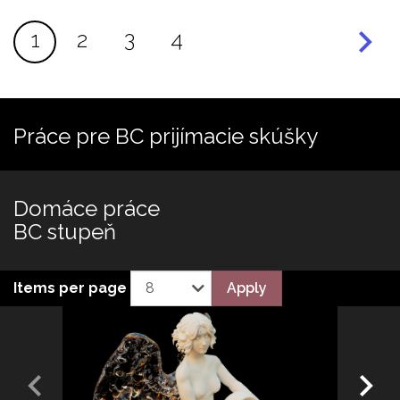
Stránkovanie
Aktuálna
1
Page
2
Page
3
Page
4
stránka
Práce pre BC prijímacie skúšky
Domáce práce
BC stupeň
Apply
Items per page