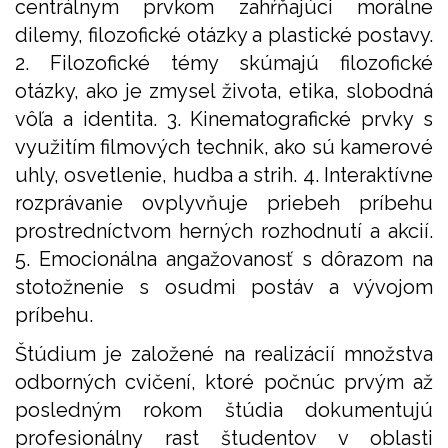
centrálnym prvkom zahŕňajúci morálne
dilemy, filozofické otázky a plastické postavy.
2. Filozofické témy skúmajú filozofické
otázky, ako je zmysel života, etika, slobodná
vôľa a identita. 3. Kinematografické prvky s
využitím filmových technik, ako sú kamerové
uhly, osvetlenie, hudba a strih. 4. Interaktívne
rozprávanie ovplyvňuje priebeh príbehu
prostredníctvom herných rozhodnutí a akcií.
5. Emocionálna angažovanosť s dôrazom na
stotožnenie s osudmi postáv a vývojom
príbehu.
Štúdium je založené na realizácií množstva
odborných cvičení, ktoré počnúc prvým až
posledným rokom štúdia dokumentujú
profesionálny rast študentov v oblasti