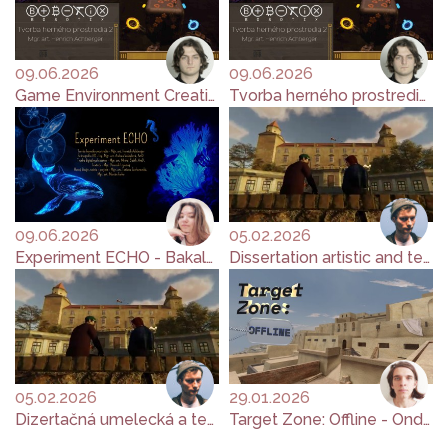
09.06.2026
09.06.2026
Game Environment Creation 2 - Roland Korečko
Tvorba herného prostredia 2 - Roland Korečko
09.06.2026
05.02.2026
Experiment ECHO - Bakalársky projekt
Dissertation artistic and text work
05.02.2026
29.01.2026
Dizertačná umelecká a textová práca
Target Zone: Offline - Ondřej Formánek