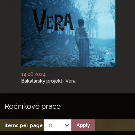
14.06.2024
Bakalarsky projekt- Vera
Previous
N
Ročníkové
práce
Apply
Items per page