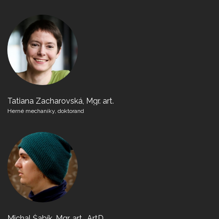
Tatiana Zacharovská, Mgr. art.
Herné mechaniky, doktorand
Michal Šabík, Mgr. art., ArtD.