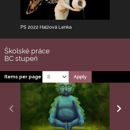
PS 2022 Halžová Lenka
PS 2025
Školské práce
BC stupeň
Apply
Items per page