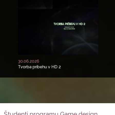
30.06.2026
Tvorba príbehu v HD 2
Previous
N
Študenti programu Game design