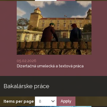
05.02.2026
Dizertačná umelecká a textová práca
Previous
N
Bakalárske
práce
Apply
Items per page