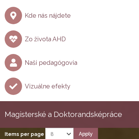
Front
Kde nás nájdete
menu
Zo života AHD
Naši pedagógovia
Vizuálne efekty
Magisterské a
Doktorandské
práce
Apply
Items per page