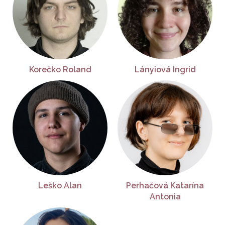
Korečko Roland
Lányiová Ingrid
Leško Alan
Perhačová Katarína
Antonia