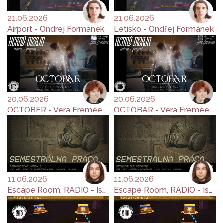
21.06.2026
21.06.2026
Airport - Ondrej Formanek
Letisko - Ondřej Formánek
20.06.2026
20.06.2026
OCTOBER - Vera Eremeeva
OCTOBAR - Vera Eremeeva
11.06.2026
11.06.2026
Escape Room, RADIO - Ishchenko Yana
Escape Room, RADIO - Ishchenko Yana