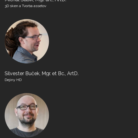
3D sken a Tvorba assetov
Silvester Buček, Mgr. et Bc., ArtD.
Dejiny HD