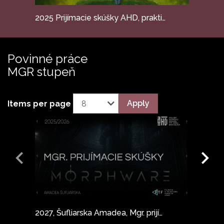
2025 Prijímacie skúšky AHD, praktické práce, 2. kolo
Povinné práce
MGR stupeň
Apply
Items per page
2027, Šufliarska Amadea, Mgr. prijímacie skúšky