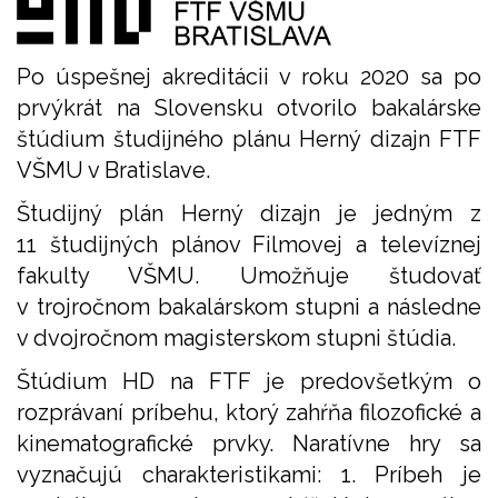
Po úspešnej akreditácii v roku 2020 sa po
prvýkrát na Slovensku otvorilo bakalárske
štúdium študijného plánu Herný dizajn FTF
VŠMU v Bratislave.
Študijný plán Herný dizajn je jedným z
11 študijných plánov Filmovej a televíznej
fakulty VŠMU. Umožňuje študovať
v trojročnom bakalárskom stupni a následne
v dvojročnom magisterskom stupni štúdia.
Štúdium HD na FTF je predovšetkým o
rozprávaní príbehu, ktorý zahŕňa filozofické a
kinematografické prvky. Naratívne hry sa
vyznačujú charakteristikami: 1. Príbeh je