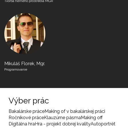
Tvorba herného prostredia MGR
Mikuláš Florek, Mgr.
Programovanie
Výber prác
Bakalárske práce
Making of v bakalárskej práci
Ročníkové práce
Klauzúrne pásma
Making off
Digitálna hra
Hra - projekt dobrej kvality
Autoportrét