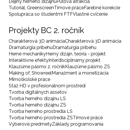
Dejiny herného dizajnu
Púťová atrakcia
Tutoriál, Greenscreen
Tímové práce
Farebné korekcie
Spolupráca so študentmi FTF
Vlastné cvičenie
Projekty BC 2. ročník
Charakterová 3D animácia
Charakterová 3D animácia
Dramaturgia príbehu
Dramaturgia príbehu
Herné mechaniky
Herný dizajn, teória - projekt
Interaktívne efekty
Interdisciplinárny projekt
Klauzúrne pásmo 2. ročník
Klauzúrne pásmo ZS
Making of, Showreel
Manažment a monetizácia
Mimoškolské práce
Stáž HD v profesionálnom prostredí
Tvorba digitálnych assetov
Tvorba herného dizajnu LS
Tvorba herného dizajnu ZS
Tvorba herného prostredia LS
Tvorba herného prostredia ZS
Tímové práce
Výberové predmety
Základy programovania