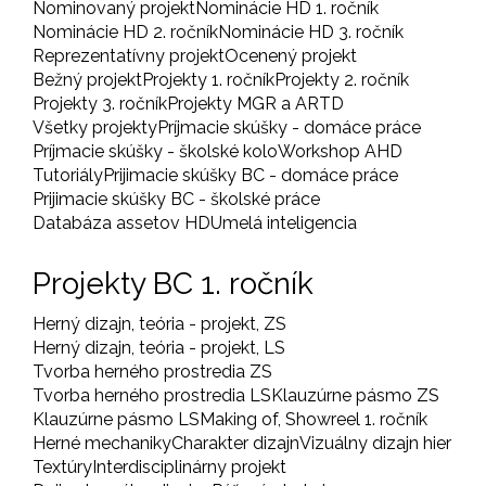
Nominovaný projekt
Nominácie HD 1. ročník
Nominácie HD 2. ročník
Nominácie HD 3. ročník
Reprezentatívny projekt
Ocenený projekt
Bežný projekt
Projekty 1. ročník
Projekty 2. ročník
Projekty 3. ročník
Projekty MGR a ARTD
Všetky projekty
Príjmacie skúšky - domáce práce
Príjmacie skúšky - školské kolo
Workshop AHD
Tutoriály
Prijimacie skúšky BC - domáce práce
Prijimacie skúšky BC - školské práce
Databáza assetov HD
Umelá inteligencia
Projekty BC 1. ročník
Herný dizajn, teória - projekt, ZS
Herný dizajn, teória - projekt, LS
Tvorba herného prostredia ZS
Tvorba herného prostredia LS
Klauzúrne pásmo ZS
Klauzúrne pásmo LS
Making of, Showreel 1. ročník
Herné mechaniky
Charakter dizajn
Vizuálny dizajn hier
Textúry
Interdisciplinárny projekt