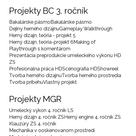
Projekty BC 3. ročník
Bakalárske pásmo
Bakalárske pásmo
Dejiny herného dizajnu
Gameplay Walkthrough
Herný dizajn, teória - projekt 5
Herný dizajn, teória-projekt 6
Making of
Playthrough s komentárom
Prezentácia preprodukcie umeleckého výkonu HD
ZS
Profesionálna práca HD
Scénografia HD
Showreel
Tvorba herného dizajnu
Tvorba herného prostredia
Tvorba príbehu
Vlastný projekt
Projekty MGR
Umelecký výkon 4. ročník LS
Herný dizajn 4. ročník ZS
Herný engine 4. ročník ZS
Klauzúry ZS 4. ročník
Mechanika v ooskenovanom prostredí