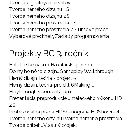
Tvorba digitálnych assetov
Tvorba herného dizajnu LS
Tvorba herného dizajnu ZS
Tvorba herného prostredia LS
Tvorba herného prostredia ZS
Tímové práce
Výberové predmety
Základy programovania
Projekty BC 3. ročník
Bakalárske pásmo
Bakalárske pásmo
Dejiny herného dizajnu
Gameplay Walkthrough
Herný dizajn, teória - projekt 5
Herný dizajn, teória-projekt 6
Making of
Playthrough s komentárom
Prezentácia preprodukcie umeleckého výkonu HD
ZS
Profesionálna práca HD
Scénografia HD
Showreel
Tvorba herného dizajnu
Tvorba herného prostredia
Tvorba príbehu
Vlastný projekt