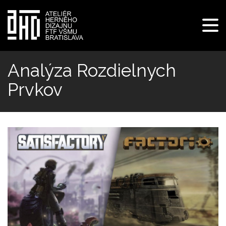
Pre
navi
Skočiť
na
Analýza Rozdielnych
hlavný
Prvkov
obsah