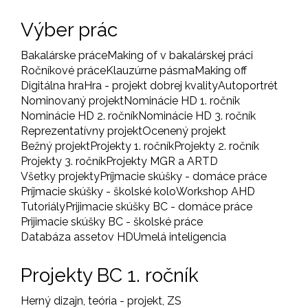
Výber prác
Bakalárske práce
Making of v bakalárskej práci
Ročníkové práce
Klauzúrne pásma
Making off
Digitálna hra
Hra - projekt dobrej kvality
Autoportrét
Nominovaný projekt
Nominácie HD 1. ročník
Nominácie HD 2. ročník
Nominácie HD 3. ročník
Reprezentatívny projekt
Ocenený projekt
Bežný projekt
Projekty 1. ročník
Projekty 2. ročník
Projekty 3. ročník
Projekty MGR a ARTD
Všetky projekty
Príjmacie skúšky - domáce práce
Príjmacie skúšky - školské kolo
Workshop AHD
Tutoriály
Prijimacie skúšky BC - domáce práce
Prijimacie skúšky BC - školské práce
Databáza assetov HD
Umelá inteligencia
Projekty BC 1. ročník
Herný dizajn, teória - projekt, ZS