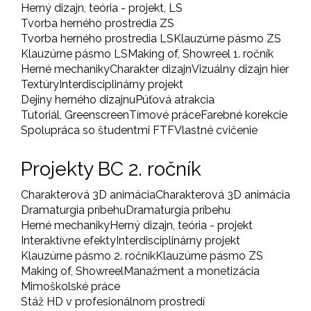
Herný dizajn, teória - projekt, LS
Tvorba herného prostredia ZS
Tvorba herného prostredia LS
Klauzúrne pásmo ZS
Klauzúrne pásmo LS
Making of, Showreel 1. ročník
Herné mechaniky
Charakter dizajn
Vizuálny dizajn hier
Textúry
Interdisciplinárny projekt
Dejiny herného dizajnu
Púťová atrakcia
Tutoriál, Greenscreen
Tímové práce
Farebné korekcie
Spolupráca so študentmi FTF
Vlastné cvičenie
Projekty BC 2. ročník
Charakterová 3D animácia
Charakterová 3D animácia
Dramaturgia príbehu
Dramaturgia príbehu
Herné mechaniky
Herný dizajn, teória - projekt
Interaktívne efekty
Interdisciplinárny projekt
Klauzúrne pásmo 2. ročník
Klauzúrne pásmo ZS
Making of, Showreel
Manažment a monetizácia
Mimoškolské práce
Stáž HD v profesionálnom prostredí