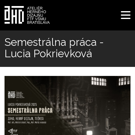
Pre
navi
Skočiť
na
Semestrálna práca -
hlavný
Lucia Pokrievková
obsah