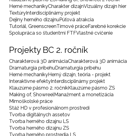
Herné mechaniky
Charakter dizajn
Vizuálny dizajn hier
Textúry
Interdisciplinárny projekt
Dejiny herného dizajnu
Púťová atrakcia
Tutoriál, Greenscreen
Tímové práce
Farebné korekcie
Spolupráca so študentmi FTF
Vlastné cvičenie
Projekty BC 2. ročník
Charakterová 3D animácia
Charakterová 3D animácia
Dramaturgia príbehu
Dramaturgia príbehu
Herné mechaniky
Herný dizajn, teória - projekt
Interaktívne efekty
Interdisciplinárny projekt
Klauzúrne pásmo 2. ročník
Klauzúrne pásmo ZS
Making of, Showreel
Manažment a monetizácia
Mimoškolské práce
Stáž HD v profesionálnom prostredí
Tvorba digitálnych assetov
Tvorba herného dizajnu LS
Tvorba herného dizajnu ZS
Tvorba herného prostredia LS