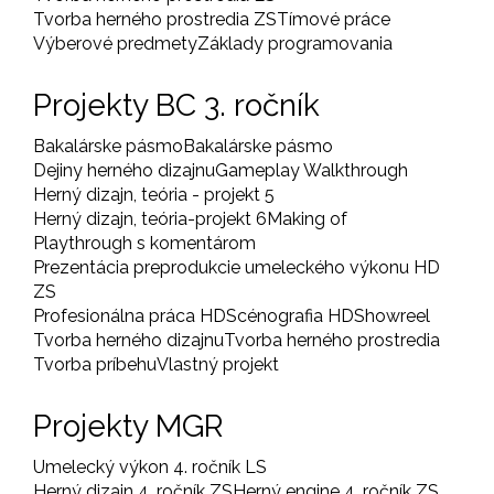
Tvorba herného prostredia ZS
Tímové práce
Výberové predmety
Základy programovania
Projekty BC 3. ročník
Bakalárske pásmo
Bakalárske pásmo
Dejiny herného dizajnu
Gameplay Walkthrough
Herný dizajn, teória - projekt 5
Herný dizajn, teória-projekt 6
Making of
Playthrough s komentárom
Prezentácia preprodukcie umeleckého výkonu HD
ZS
Profesionálna práca HD
Scénografia HD
Showreel
Tvorba herného dizajnu
Tvorba herného prostredia
Tvorba príbehu
Vlastný projekt
Projekty MGR
Umelecký výkon 4. ročník LS
Herný dizajn 4. ročník ZS
Herný engine 4. ročník ZS