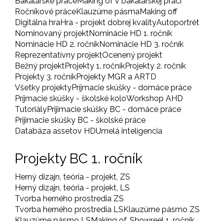
Bakalárske práce
Making of v bakalárskej práci
Ročníkové práce
Klauzúrne pásma
Making off
Digitálna hra
Hra - projekt dobrej kvality
Autoportrét
Nominovaný projekt
Nominácie HD 1. ročník
Nominácie HD 2. ročník
Nominácie HD 3. ročník
Reprezentatívny projekt
Ocenený projekt
Bežný projekt
Projekty 1. ročník
Projekty 2. ročník
Projekty 3. ročník
Projekty MGR a ARTD
Všetky projekty
Príjmacie skúšky - domáce práce
Príjmacie skúšky - školské kolo
Workshop AHD
Tutoriály
Prijimacie skúšky BC - domáce práce
Prijimacie skúšky BC - školské práce
Databáza assetov HD
Umelá inteligencia
Projekty BC 1. ročník
Herný dizajn, teória - projekt, ZS
Herný dizajn, teória - projekt, LS
Tvorba herného prostredia ZS
Tvorba herného prostredia LS
Klauzúrne pásmo ZS
Klauzúrne pásmo LS
Making of, Showreel 1. ročník