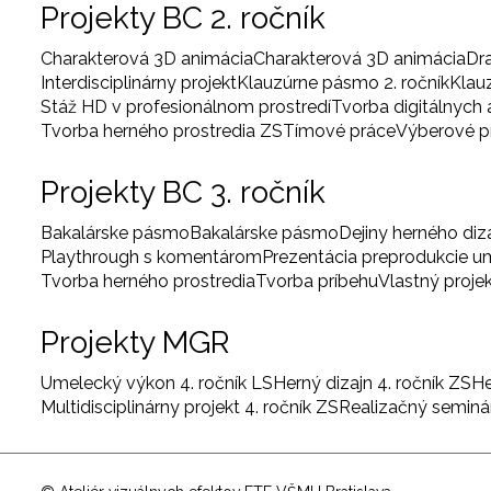
Projekty BC 2. ročník
Charakterová 3D animácia
Charakterová 3D animácia
Dr
Interdisciplinárny projekt
Klauzúrne pásmo 2. ročník
Klau
Stáž HD v profesionálnom prostredí
Tvorba digitálnych
Tvorba herného prostredia ZS
Tímové práce
Výberové 
Projekty BC 3. ročník
Bakalárske pásmo
Bakalárske pásmo
Dejiny herného diz
Playthrough s komentárom
Prezentácia preprodukcie 
Tvorba herného prostredia
Tvorba príbehu
Vlastný proje
Projekty MGR
Umelecký výkon 4. ročník LS
Herný dizajn 4. ročník ZS
He
Multidisciplinárny projekt 4. ročník ZS
Realizačný seminár