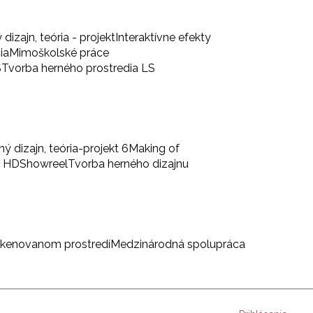
 dizajn, teória - projekt
Interaktívne efekty
ia
Mimoškolské práce
S
Tvorba herného prostredia LS
ný dizajn, teória-projekt 6
Making of
a HD
Showreel
Tvorba herného dizajnu
skenovanom prostredí
Medzinárodná spolupráca