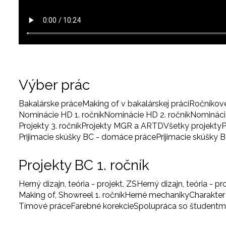
Výber prác
Bakalárske práce
Making of v bakalárskej práci
Ročníkov
Nominácie HD 1. ročník
Nominácie HD 2. ročník
Nominácie
Projekty 3. ročník
Projekty MGR a ARTD
Všetky projekty
P
Prijimacie skúšky BC - domáce práce
Prijimacie skúšky 
Projekty BC 1. ročník
Herný dizajn, teória - projekt, ZS
Herný dizajn, teória - pr
Making of, Showreel 1. ročník
Herné mechaniky
Charakter
Tímové práce
Farebné korekcie
Spolupráca so študentm