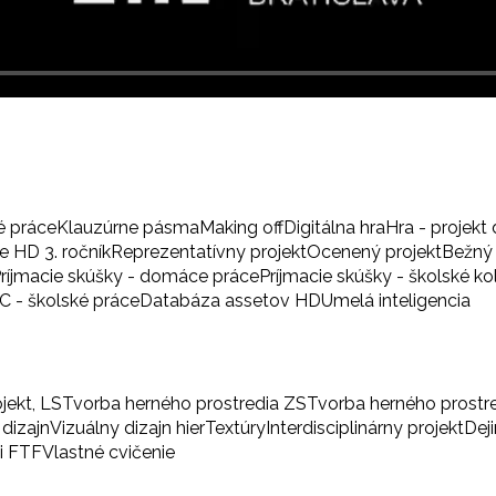
é práce
Klauzúrne pásma
Making off
Digitálna hra
Hra - projekt 
 HD 3. ročník
Reprezentatívny projekt
Ocenený projekt
Bežný 
ríjmacie skúšky - domáce práce
Príjmacie skúšky - školské ko
BC - školské práce
Databáza assetov HD
Umelá inteligencia
ojekt, LS
Tvorba herného prostredia ZS
Tvorba herného prostr
 dizajn
Vizuálny dizajn hier
Textúry
Interdisciplinárny projekt
Dej
i FTF
Vlastné cvičenie