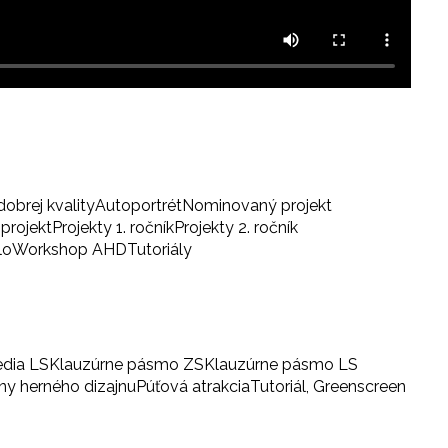
dobrej kvality
Autoportrét
Nominovaný projekt
projekt
Projekty 1. ročník
Projekty 2. ročník
lo
Workshop AHD
Tutoriály
edia LS
Klauzúrne pásmo ZS
Klauzúrne pásmo LS
iny herného dizajnu
Púťová atrakcia
Tutoriál, Greenscreen