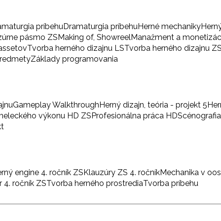
amaturgia príbehu
Dramaturgia príbehu
Herné mechaniky
Herný
zúrne pásmo ZS
Making of, Showreel
Manažment a monetizác
 assetov
Tvorba herného dizajnu LS
Tvorba herného dizajnu Z
predmety
Základy programovania
ajnu
Gameplay Walkthrough
Herný dizajn, teória - projekt 5
Her
umeleckého výkonu HD ZS
Profesionálna práca HD
Scénografi
kt
rný engine 4. ročník ZS
Klauzúry ZS 4. ročník
Mechanika v oo
 4. ročník ZS
Tvorba herného prostredia
Tvorba príbehu