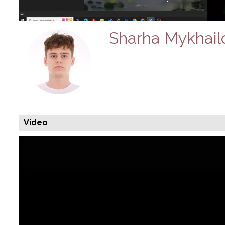
Sharha Mykhail
Video