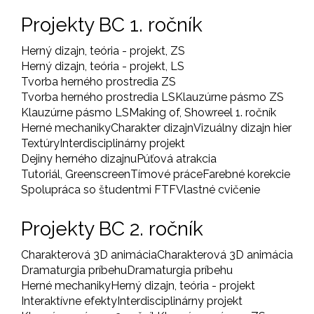
Projekty BC 1. ročník
Herný dizajn, teória - projekt, ZS
Herný dizajn, teória - projekt, LS
Tvorba herného prostredia ZS
Tvorba herného prostredia LS
Klauzúrne pásmo ZS
Klauzúrne pásmo LS
Making of, Showreel 1. ročník
Herné mechaniky
Charakter dizajn
Vizuálny dizajn hier
Textúry
Interdisciplinárny projekt
Dejiny herného dizajnu
Púťová atrakcia
Tutoriál, Greenscreen
Tímové práce
Farebné korekcie
Spolupráca so študentmi FTF
Vlastné cvičenie
Projekty BC 2. ročník
Charakterová 3D animácia
Charakterová 3D animácia
Dramaturgia príbehu
Dramaturgia príbehu
Herné mechaniky
Herný dizajn, teória - projekt
Interaktívne efekty
Interdisciplinárny projekt