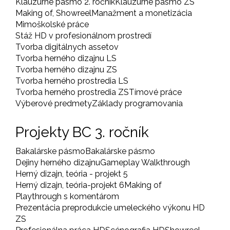
Klauzúrne pásmo 2. ročník
Klauzúrne pásmo ZS
Making of, Showreel
Manažment a monetizácia
Mimoškolské práce
Stáž HD v profesionálnom prostredí
Tvorba digitálnych assetov
Tvorba herného dizajnu LS
Tvorba herného dizajnu ZS
Tvorba herného prostredia LS
Tvorba herného prostredia ZS
Tímové práce
Výberové predmety
Základy programovania
Projekty BC 3. ročník
Bakalárske pásmo
Bakalárske pásmo
Dejiny herného dizajnu
Gameplay Walkthrough
Herný dizajn, teória - projekt 5
Herný dizajn, teória-projekt 6
Making of
Playthrough s komentárom
Prezentácia preprodukcie umeleckého výkonu HD
ZS