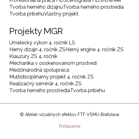
Profesionálna práca HD
Scénografia HD
Showreel
Tvorba herného dizajnu
Tvorba herného prostredia
Tvorba príbehu
Vlastný projekt
Projekty MGR
Umelecký výkon 4. ročník LS
Herný dizajn 4. ročník ZS
Herný engine 4. ročník ZS
Klauzúry ZS 4. ročník
Mechanika v ooskenovanom prostredí
Medzinárodná spolupráca
Multidisciplinárny projekt 4. ročník ZS
Realizačný seminár 4. ročník ZS
Tvorba herného prostredia
Tvorba príbehu
© Ateliér vizuálnych efektov FTF VŠMU Bratislava
User
Prihlásenie
account