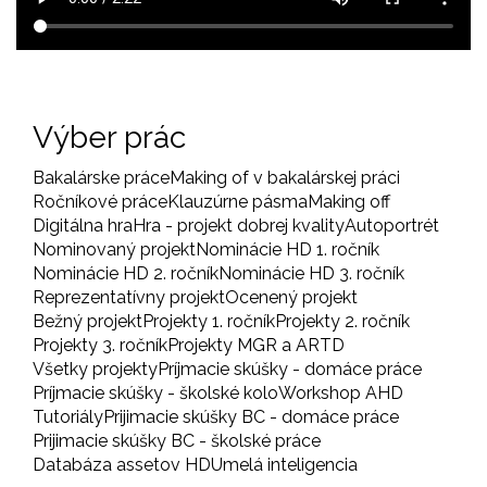
Výber prác
Bakalárske práce
Making of v bakalárskej práci
Ročníkové práce
Klauzúrne pásma
Making off
Digitálna hra
Hra - projekt dobrej kvality
Autoportrét
Nominovaný projekt
Nominácie HD 1. ročník
Nominácie HD 2. ročník
Nominácie HD 3. ročník
Reprezentatívny projekt
Ocenený projekt
Bežný projekt
Projekty 1. ročník
Projekty 2. ročník
Projekty 3. ročník
Projekty MGR a ARTD
Všetky projekty
Príjmacie skúšky - domáce práce
Príjmacie skúšky - školské kolo
Workshop AHD
Tutoriály
Prijimacie skúšky BC - domáce práce
Prijimacie skúšky BC - školské práce
Databáza assetov HD
Umelá inteligencia