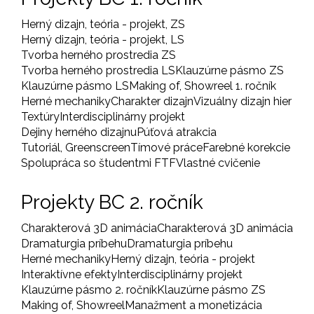
Herný dizajn, teória - projekt, ZS
Herný dizajn, teória - projekt, LS
Tvorba herného prostredia ZS
Tvorba herného prostredia LS
Klauzúrne pásmo ZS
Klauzúrne pásmo LS
Making of, Showreel 1. ročník
Herné mechaniky
Charakter dizajn
Vizuálny dizajn hier
Textúry
Interdisciplinárny projekt
Dejiny herného dizajnu
Púťová atrakcia
Tutoriál, Greenscreen
Tímové práce
Farebné korekcie
Spolupráca so študentmi FTF
Vlastné cvičenie
Projekty BC 2. ročník
Charakterová 3D animácia
Charakterová 3D animácia
Dramaturgia príbehu
Dramaturgia príbehu
Herné mechaniky
Herný dizajn, teória - projekt
Interaktívne efekty
Interdisciplinárny projekt
Klauzúrne pásmo 2. ročník
Klauzúrne pásmo ZS
Making of, Showreel
Manažment a monetizácia