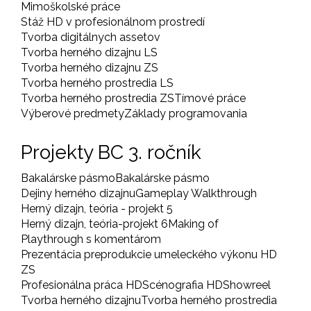
Mimoškolské práce
Stáž HD v profesionálnom prostredí
Tvorba digitálnych assetov
Tvorba herného dizajnu LS
Tvorba herného dizajnu ZS
Tvorba herného prostredia LS
Tvorba herného prostredia ZS
Tímové práce
Výberové predmety
Základy programovania
Projekty BC 3. ročník
Bakalárske pásmo
Bakalárske pásmo
Dejiny herného dizajnu
Gameplay Walkthrough
Herný dizajn, teória - projekt 5
Herný dizajn, teória-projekt 6
Making of
Playthrough s komentárom
Prezentácia preprodukcie umeleckého výkonu HD
ZS
Profesionálna práca HD
Scénografia HD
Showreel
Tvorba herného dizajnu
Tvorba herného prostredia