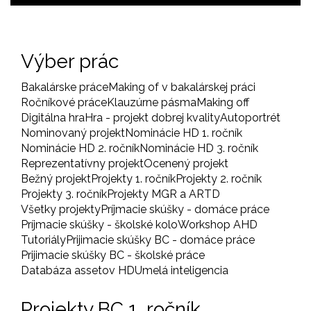
Výber prác
Bakalárske práce
Making of v bakalárskej práci
Ročníkové práce
Klauzúrne pásma
Making off
Digitálna hra
Hra - projekt dobrej kvality
Autoportrét
Nominovaný projekt
Nominácie HD 1. ročník
Nominácie HD 2. ročník
Nominácie HD 3. ročník
Reprezentatívny projekt
Ocenený projekt
Bežný projekt
Projekty 1. ročník
Projekty 2. ročník
Projekty 3. ročník
Projekty MGR a ARTD
Všetky projekty
Príjmacie skúšky - domáce práce
Príjmacie skúšky - školské kolo
Workshop AHD
Tutoriály
Prijimacie skúšky BC - domáce práce
Prijimacie skúšky BC - školské práce
Databáza assetov HD
Umelá inteligencia
Projekty BC 1. ročník