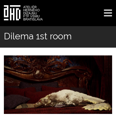
Pre
navi
Skočiť
na
Dilema 1st room
hlavný
obsah