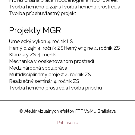
Profesionálna práca HD
Scénografia HD
Showreel
Tvorba herného dizajnu
Tvorba herného prostredia
Tvorba príbehu
Vlastný projekt
Projekty MGR
Umelecký výkon 4. ročník LS
Herný dizajn 4. ročník ZS
Herný engine 4. ročník ZS
Klauzúry ZS 4. ročník
Mechanika v ooskenovanom prostredí
Medzinárodná spolupráca
Multidisciplinárny projekt 4. ročník ZS
Realizačný seminár 4. ročník ZS
Tvorba herného prostredia
Tvorba príbehu
© Ateliér vizuálnych efektov FTF VŠMU Bratislava
User
Prihlásenie
account