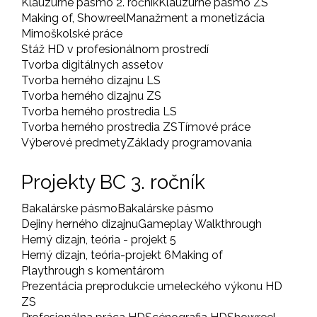
Klauzúrne pásmo 2. ročník
Klauzúrne pásmo ZS
Making of, Showreel
Manažment a monetizácia
Mimoškolské práce
Stáž HD v profesionálnom prostredí
Tvorba digitálnych assetov
Tvorba herného dizajnu LS
Tvorba herného dizajnu ZS
Tvorba herného prostredia LS
Tvorba herného prostredia ZS
Tímové práce
Výberové predmety
Základy programovania
Projekty BC 3. ročník
Bakalárske pásmo
Bakalárske pásmo
Dejiny herného dizajnu
Gameplay Walkthrough
Herný dizajn, teória - projekt 5
Herný dizajn, teória-projekt 6
Making of
Playthrough s komentárom
Prezentácia preprodukcie umeleckého výkonu HD
ZS