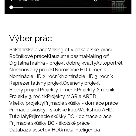
Výber prác
Bakalárske práce
Making of v bakalárskej práci
Ročníkové práce
Klauzúrne pásma
Making off
Digitálna hra
Hra - projekt dobrej kvality
Autoportrét
Nominovaný projekt
Nominácie HD 1. ročník
Nominácie HD 2. ročník
Nominácie HD 3. ročník
Reprezentatívny projekt
Ocenený projekt
Bežný projekt
Projekty 1. ročník
Projekty 2. ročník
Projekty 3. ročník
Projekty MGR a ARTD
Všetky projekty
Príjmacie skúšky - domáce práce
Príjmacie skúšky - školské kolo
Workshop AHD
Tutoriály
Prijimacie skúšky BC - domáce práce
Prijimacie skúšky BC - školské práce
Databáza assetov HD
Umelá inteligencia