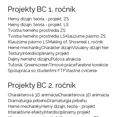
Projekty BC 1. ročník
Herný dizajn, teória - projekt, ZS
Herný dizajn, teória - projekt, LS
Tvorba herného prostredia ZS
Tvorba herného prostredia LS
Klauzúrne pásmo ZS
Klauzúrne pásmo LS
Making of, Showreel 1. ročník
Herné mechaniky
Charakter dizajn
Vizuálny dizajn hier
Textúry
Interdisciplinárny projekt
Dejiny herného dizajnu
Púťová atrakcia
Tutoriál, Greenscreen
Tímové práce
Farebné korekcie
Spolupráca so študentmi FTF
Vlastné cvičenie
Projekty BC 2. ročník
Charakterová 3D animácia
Charakterová 3D animácia
Dramaturgia príbehu
Dramaturgia príbehu
Herné mechaniky
Herný dizajn, teória - projekt
Interaktívne efekty
Interdisciplinárny projekt