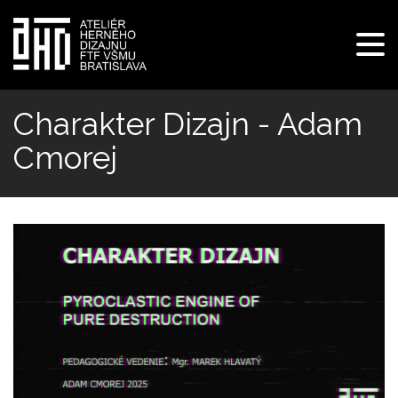
Pre
navi
Skočiť
na
Charakter Dizajn - Adam
hlavný
Cmorej
obsah