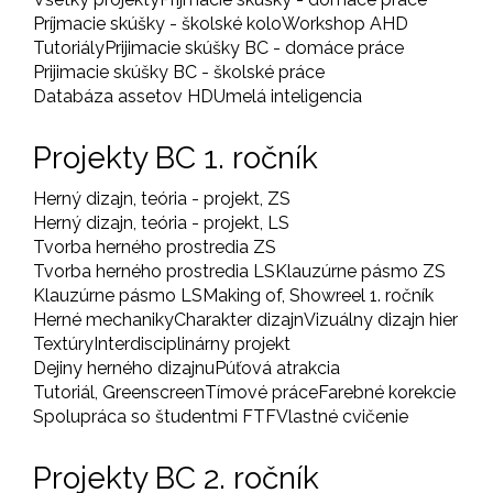
Príjmacie skúšky - školské kolo
Workshop AHD
Tutoriály
Prijimacie skúšky BC - domáce práce
Prijimacie skúšky BC - školské práce
Databáza assetov HD
Umelá inteligencia
Projekty BC 1. ročník
Herný dizajn, teória - projekt, ZS
Herný dizajn, teória - projekt, LS
Tvorba herného prostredia ZS
Tvorba herného prostredia LS
Klauzúrne pásmo ZS
Klauzúrne pásmo LS
Making of, Showreel 1. ročník
Herné mechaniky
Charakter dizajn
Vizuálny dizajn hier
Textúry
Interdisciplinárny projekt
Dejiny herného dizajnu
Púťová atrakcia
Tutoriál, Greenscreen
Tímové práce
Farebné korekcie
Spolupráca so študentmi FTF
Vlastné cvičenie
Projekty BC 2. ročník