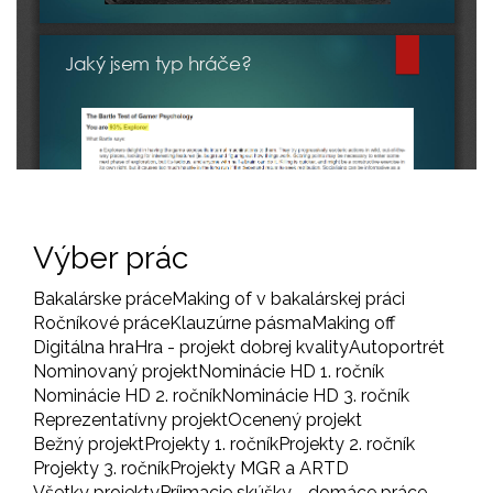
Výber prác
Bakalárske práce
Making of v bakalárskej práci
Ročníkové práce
Klauzúrne pásma
Making off
Digitálna hra
Hra - projekt dobrej kvality
Autoportrét
Nominovaný projekt
Nominácie HD 1. ročník
Nominácie HD 2. ročník
Nominácie HD 3. ročník
Reprezentatívny projekt
Ocenený projekt
Bežný projekt
Projekty 1. ročník
Projekty 2. ročník
Projekty 3. ročník
Projekty MGR a ARTD
Všetky projekty
Príjmacie skúšky - domáce práce