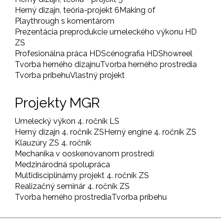
Herný dizajn, teória-projekt 6
Making of
Playthrough s komentárom
Prezentácia preprodukcie umeleckého výkonu HD
ZS
Profesionálna práca HD
Scénografia HD
Showreel
Tvorba herného dizajnu
Tvorba herného prostredia
Tvorba príbehu
Vlastný projekt
Projekty MGR
Umelecký výkon 4. ročník LS
Herný dizajn 4. ročník ZS
Herný engine 4. ročník ZS
Klauzúry ZS 4. ročník
Mechanika v ooskenovanom prostredí
Medzinárodná spolupráca
Multidisciplinárny projekt 4. ročník ZS
Realizačný seminár 4. ročník ZS
Tvorba herného prostredia
Tvorba príbehu