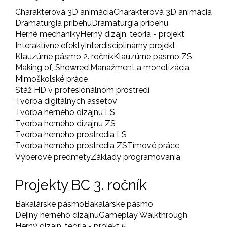
Charakterová 3D animácia
Charakterová 3D animácia
Dramaturgia príbehu
Dramaturgia príbehu
Herné mechaniky
Herný dizajn, teória - projekt
Interaktívne efekty
Interdisciplinárny projekt
Klauzúrne pásmo 2. ročník
Klauzúrne pásmo ZS
Making of, Showreel
Manažment a monetizácia
Mimoškolské práce
Stáž HD v profesionálnom prostredí
Tvorba digitálnych assetov
Tvorba herného dizajnu LS
Tvorba herného dizajnu ZS
Tvorba herného prostredia LS
Tvorba herného prostredia ZS
Tímové práce
Výberové predmety
Základy programovania
Projekty BC 3. ročník
Bakalárske pásmo
Bakalárske pásmo
Dejiny herného dizajnu
Gameplay Walkthrough
Herný dizajn, teória - projekt 5