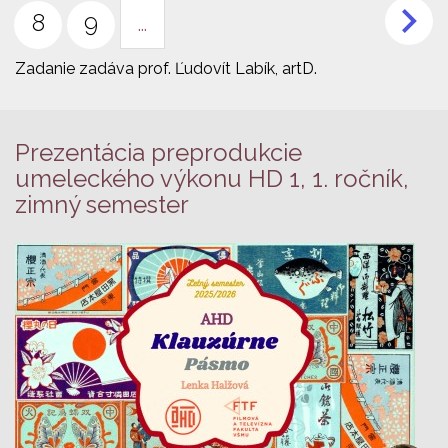
stránka
Page
8
Page
9
…
Zadanie zadáva prof. Ľudovít Labík, artD.
Prezentácia preprodukcie
umeleckého výkonu HD 1, 1. ročník,
zimný semester