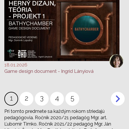
18.01.2026
Game design document - Ingrid Lányiová
Stránkovanie
Aktuálna
1
Page
2
Page
3
Page
4
Page
5
stránka
Pri tomto predmete sa každým rokom striedajú
pedagógovia. Ročník 2020/21 pedagóg Mgr. art.
Ľubomír Timko. Ročník 2021/22 pedagóg Mgr. Ján