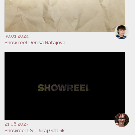
30.01.2024
Show reel Denisa Rafajová
21.06.2023
Showreel LS - Juraj Gabčík