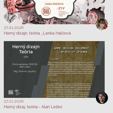
27.01.2026
Herný dizajn, teória _Lenka Halžová
27.01.2026
Herný dizaj, teória - Alan Leško