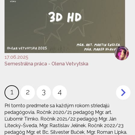
17.06.2025
Semestrálna práca - Olena Vetvytska
Stránkovanie
Aktuálna
1
Page
2
Page
3
Page
4
stránka
Pri tomto predmete sa každým rokom striedajú
pedagógovia. Ročník 2020/21 pedagóg Mgr. art.
Ľubomír Timko. Ročník 2021/22 pedagóg Mgr. Ján
Litecký-Šveda, Mgr. Rastislav Jelínek. Ročník 2022/23
pedagóg Mgr. et Bc. Silvester Buček, Mgr. Roman Lipka.