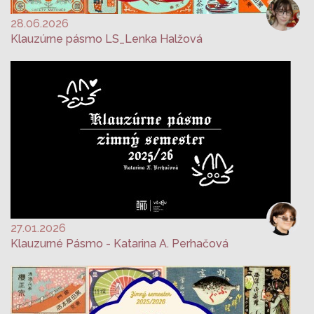
28.06.2026
Klauzúrne pásmo LS_Lenka Halžová
27.01.2026
Klauzurné Pásmo - Katarina A. Perhačová