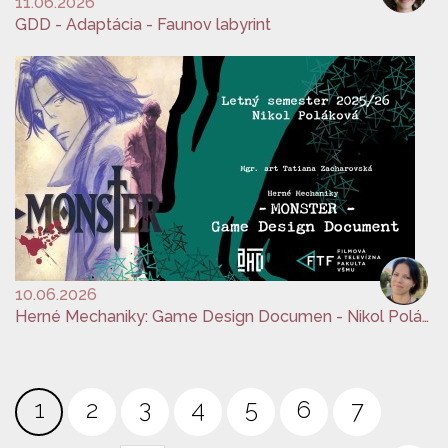
11.06.2026
GDD - Adaptácia - Faunov labyrint
10.06.2026
Herné Mechaniky: Game Design Documen - Nikol Poláková
Stránkovanie
Aktuálna
1
Page
2
Page
3
Page
4
Page
5
Page
6
Page
7