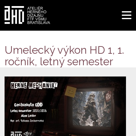
Pre
navi
Skočiť
na
hlavný
Umelecký výkon HD 1, 1.
obsah
ročník, letný semester