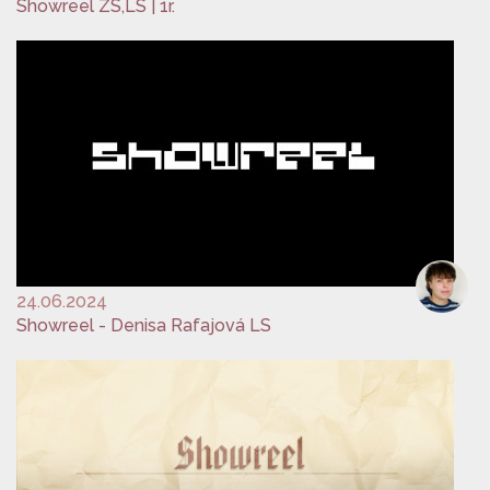
Showreel ZS,LS | 1r.
24.06.2024
Showreel - Denisa Rafajová LS