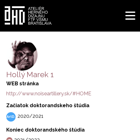
Pre
navi
Skočiť
na
hlavný
obsah
Hollý Marek 1
WEB stránka
http://www.noiseartillery.sk/#HOME
Začiatok doktorandskeho štúdia
2020/2021
Koniec doktorandského štúdia
2021/2022