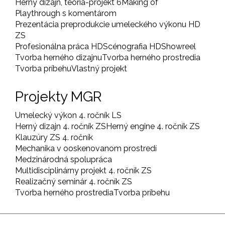
Herný dizajn, teória-projekt 6
Making of
Playthrough s komentárom
Prezentácia preprodukcie umeleckého výkonu HD
ZS
Profesionálna práca HD
Scénografia HD
Showreel
Tvorba herného dizajnu
Tvorba herného prostredia
Tvorba príbehu
Vlastný projekt
Projekty MGR
Umelecký výkon 4. ročník LS
Herný dizajn 4. ročník ZS
Herný engine 4. ročník ZS
Klauzúry ZS 4. ročník
Mechanika v ooskenovanom prostredí
Medzinárodná spolupráca
Multidisciplinárny projekt 4. ročník ZS
Realizačný seminár 4. ročník ZS
Tvorba herného prostredia
Tvorba príbehu