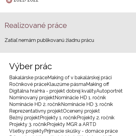
Realizované práce
Zatiaľ nemám publikovanú žiadnu prácu
Výber prác
Bakalárske práce
Making of v bakalárskej práci
Ročníkové práce
Klauzúrne pásma
Making off
Digitálna hra
Hra - projekt dobrej kvality
Autoportrét
Nominovaný projekt
Nominácie HD 1. ročník
Nominácie HD 2. ročník
Nominácie HD 3. ročník
Reprezentatívny projekt
Ocenený projekt
Bežný projekt
Projekty 1. ročník
Projekty 2. ročník
Projekty 3. ročník
Projekty MGR a ARTD
Všetky projekty
Príjmacie skúšky - domáce práce