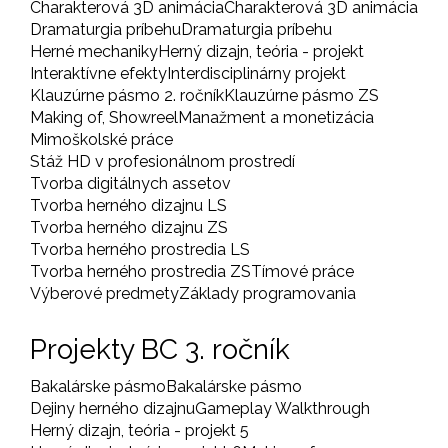
Charakterová 3D animácia
Charakterová 3D animácia
Dramaturgia príbehu
Dramaturgia príbehu
Herné mechaniky
Herný dizajn, teória - projekt
Interaktívne efekty
Interdisciplinárny projekt
Klauzúrne pásmo 2. ročník
Klauzúrne pásmo ZS
Making of, Showreel
Manažment a monetizácia
Mimoškolské práce
Stáž HD v profesionálnom prostredí
Tvorba digitálnych assetov
Tvorba herného dizajnu LS
Tvorba herného dizajnu ZS
Tvorba herného prostredia LS
Tvorba herného prostredia ZS
Tímové práce
Výberové predmety
Základy programovania
Projekty BC 3. ročník
Bakalárske pásmo
Bakalárske pásmo
Dejiny herného dizajnu
Gameplay Walkthrough
Herný dizajn, teória - projekt 5