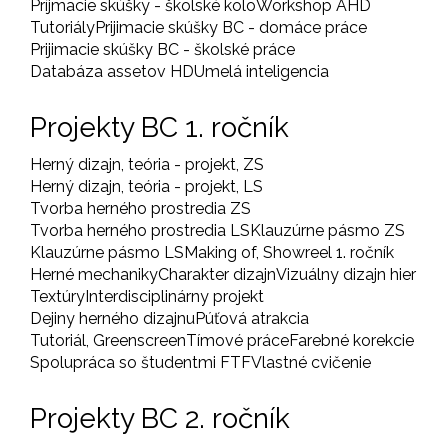
Príjmacie skúšky - školské kolo
Workshop AHD
Tutoriály
Prijimacie skúšky BC - domáce práce
Prijimacie skúšky BC - školské práce
Databáza assetov HD
Umelá inteligencia
Projekty BC 1. ročník
Herný dizajn, teória - projekt, ZS
Herný dizajn, teória - projekt, LS
Tvorba herného prostredia ZS
Tvorba herného prostredia LS
Klauzúrne pásmo ZS
Klauzúrne pásmo LS
Making of, Showreel 1. ročník
Herné mechaniky
Charakter dizajn
Vizuálny dizajn hier
Textúry
Interdisciplinárny projekt
Dejiny herného dizajnu
Púťová atrakcia
Tutoriál, Greenscreen
Tímové práce
Farebné korekcie
Spolupráca so študentmi FTF
Vlastné cvičenie
Projekty BC 2. ročník