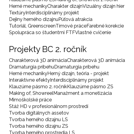
Herné mechaniky
Charakter dizajn
Vizuálny dizajn hier
Textúry
Interdisciplinárny projekt
Dejiny herného dizajnu
Púťová atrakcia
Tutoriál, Greenscreen
Tímové práce
Farebné korekcie
Spolupráca so študentmi FTF
Vlastné cvičenie
Projekty BC 2. ročník
Charakterová 3D animácia
Charakterová 3D animácia
Dramaturgia príbehu
Dramaturgia príbehu
Herné mechaniky
Herný dizajn, teória - projekt
Interaktívne efekty
Interdisciplinárny projekt
Klauzúrne pásmo 2. ročník
Klauzúrne pásmo ZS
Making of, Showreel
Manažment a monetizácia
Mimoškolské práce
Stáž HD v profesionálnom prostredí
Tvorba digitálnych assetov
Tvorba herného dizajnu LS
Tvorba herného dizajnu ZS
Tvorba herného prostredia LS