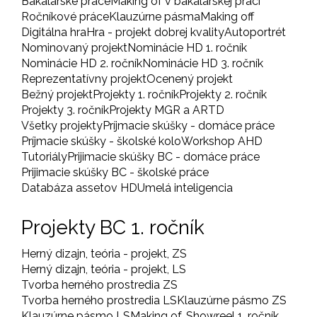
Bakalárske práce
Making of v bakalárskej práci
Ročníkové práce
Klauzúrne pásma
Making off
Digitálna hra
Hra - projekt dobrej kvality
Autoportrét
Nominovaný projekt
Nominácie HD 1. ročník
Nominácie HD 2. ročník
Nominácie HD 3. ročník
Reprezentatívny projekt
Ocenený projekt
Bežný projekt
Projekty 1. ročník
Projekty 2. ročník
Projekty 3. ročník
Projekty MGR a ARTD
Všetky projekty
Príjmacie skúšky - domáce práce
Príjmacie skúšky - školské kolo
Workshop AHD
Tutoriály
Prijimacie skúšky BC - domáce práce
Prijimacie skúšky BC - školské práce
Databáza assetov HD
Umelá inteligencia
Projekty BC 1. ročník
Herný dizajn, teória - projekt, ZS
Herný dizajn, teória - projekt, LS
Tvorba herného prostredia ZS
Tvorba herného prostredia LS
Klauzúrne pásmo ZS
Klauzúrne pásmo LS
Making of, Showreel 1. ročník