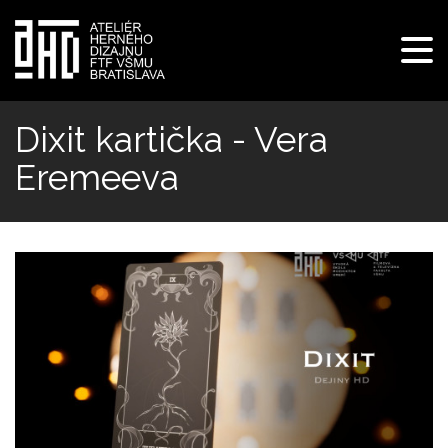
Pre
navi
Skočiť
na
Dixit kartička - Vera
hlavný
Eremeeva
obsah