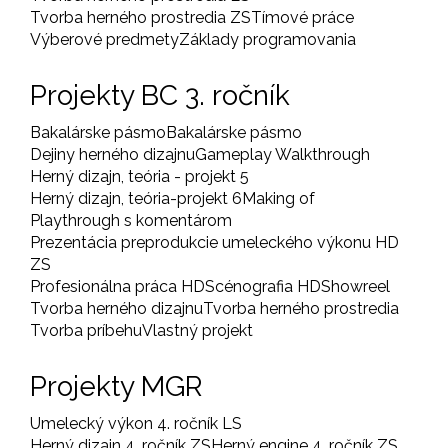
Tvorba herného prostredia ZS
Tímové práce
Výberové predmety
Základy programovania
Projekty BC 3. ročník
Bakalárske pásmo
Bakalárske pásmo
Dejiny herného dizajnu
Gameplay Walkthrough
Herný dizajn, teória - projekt 5
Herný dizajn, teória-projekt 6
Making of
Playthrough s komentárom
Prezentácia preprodukcie umeleckého výkonu HD
ZS
Profesionálna práca HD
Scénografia HD
Showreel
Tvorba herného dizajnu
Tvorba herného prostredia
Tvorba príbehu
Vlastný projekt
Projekty MGR
Umelecký výkon 4. ročník LS
Herný dizajn 4. ročník ZS
Herný engine 4. ročník ZS