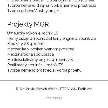
Profesionálna práca HD
Scénografia HD
Showreel
Tvorba herného dizajnu
Tvorba herného prostredia
Tvorba príbehu
Vlastný projekt
Projekty MGR
Umelecký výkon 4. ročník LS
Herný dizajn 4. ročník ZS
Herný engine 4. ročník ZS
Klauzúry ZS 4. ročník
Mechanika v ooskenovanom prostredí
Medzinárodná spolupráca
Multidisciplinárny projekt 4. ročník ZS
Realizačný seminár 4. ročník ZS
Tvorba herného prostredia
Tvorba príbehu
© Ateliér vizuálnych efektov FTF VŠMU Bratislava
User
Prihlásenie
account