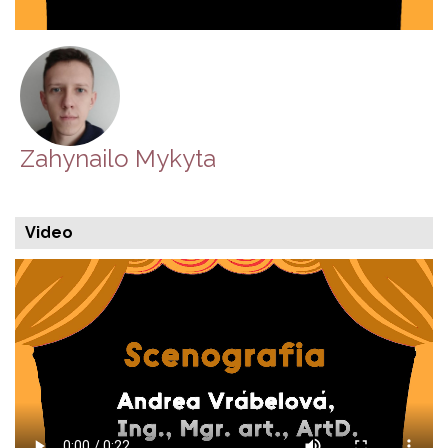
Zahynailo Mykyta
Video