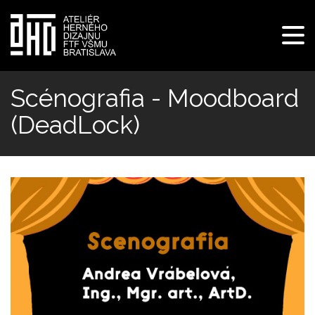
Pre
navi
Skočiť
na
Scénografia - Moodboard
hlavný
(DeadLock)
obsah