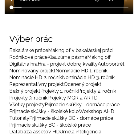
Výber prác
Bakalárske práce
Making of v bakalárskej práci
Ročníkové práce
Klauzúrne pásma
Making off
Digitálna hra
Hra - projekt dobrej kvality
Autoportrét
Nominovaný projekt
Nominácie HD 1. ročník
Nominácie HD 2. ročník
Nominácie HD 3. ročník
Reprezentatívny projekt
Ocenený projekt
Bežný projekt
Projekty 1. ročník
Projekty 2. ročník
Projekty 3. ročník
Projekty MGR a ARTD
Všetky projekty
Príjmacie skúšky - domáce práce
Príjmacie skúšky - školské kolo
Workshop AHD
Tutoriály
Prijimacie skúšky BC - domáce práce
Prijimacie skúšky BC - školské práce
Databáza assetov HD
Umelá inteligencia