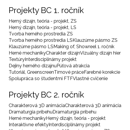
Projekty BC 1. ročník
Herný dizajn, teória - projekt, ZS
Herný dizajn, teória - projekt, LS
Tvorba herného prostredia ZS
Tvorba herného prostredia LS
Klauzúrne pásmo ZS
Klauzúrne pásmo LS
Making of, Showreel 1. ročník
Herné mechaniky
Charakter dizajn
Vizuálny dizajn hier
Textúry
Interdisciplinárny projekt
Dejiny herného dizajnu
Púťová atrakcia
Tutoriál, Greenscreen
Tímové práce
Farebné korekcie
Spolupráca so študentmi FTF
Vlastné cvičenie
Projekty BC 2. ročník
Charakterová 3D animácia
Charakterová 3D animácia
Dramaturgia príbehu
Dramaturgia príbehu
Herné mechaniky
Herný dizajn, teória - projekt
Interaktívne efekty
Interdisciplinárny projekt