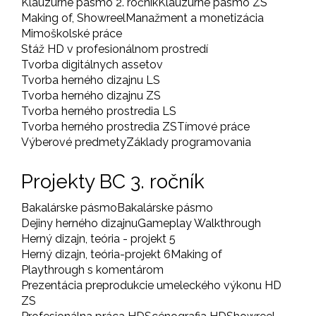
Klauzúrne pásmo 2. ročník
Klauzúrne pásmo ZS
Making of, Showreel
Manažment a monetizácia
Mimoškolské práce
Stáž HD v profesionálnom prostredí
Tvorba digitálnych assetov
Tvorba herného dizajnu LS
Tvorba herného dizajnu ZS
Tvorba herného prostredia LS
Tvorba herného prostredia ZS
Tímové práce
Výberové predmety
Základy programovania
Projekty BC 3. ročník
Bakalárske pásmo
Bakalárske pásmo
Dejiny herného dizajnu
Gameplay Walkthrough
Herný dizajn, teória - projekt 5
Herný dizajn, teória-projekt 6
Making of
Playthrough s komentárom
Prezentácia preprodukcie umeleckého výkonu HD
ZS