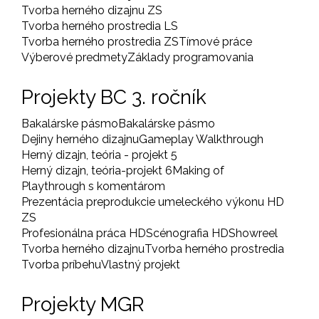
Tvorba herného dizajnu ZS
Tvorba herného prostredia LS
Tvorba herného prostredia ZS
Tímové práce
Výberové predmety
Základy programovania
Projekty BC 3. ročník
Bakalárske pásmo
Bakalárske pásmo
Dejiny herného dizajnu
Gameplay Walkthrough
Herný dizajn, teória - projekt 5
Herný dizajn, teória-projekt 6
Making of
Playthrough s komentárom
Prezentácia preprodukcie umeleckého výkonu HD
ZS
Profesionálna práca HD
Scénografia HD
Showreel
Tvorba herného dizajnu
Tvorba herného prostredia
Tvorba príbehu
Vlastný projekt
Projekty MGR