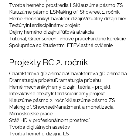
Tvorba herného prostredia LS
Klauzúrne pásmo ZS
Klauzúrne pásmo LS
Making of, Showreel 1. ročník
Herné mechaniky
Charakter dizajn
Vizuálny dizajn hier
Textúry
Interdisciplinárny projekt
Dejiny herného dizajnu
Púťová atrakcia
Tutoriál, Greenscreen
Tímové práce
Farebné korekcie
Spolupráca so študentmi FTF
Vlastné cvičenie
Projekty BC 2. ročník
Charakterová 3D animácia
Charakterová 3D animácia
Dramaturgia príbehu
Dramaturgia príbehu
Herné mechaniky
Herný dizajn, teória - projekt
Interaktívne efekty
Interdisciplinárny projekt
Klauzúrne pásmo 2. ročník
Klauzúrne pásmo ZS
Making of, Showreel
Manažment a monetizácia
Mimoškolské práce
Stáž HD v profesionálnom prostredí
Tvorba digitálnych assetov
Tvorba herného dizajnu LS