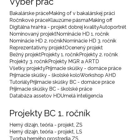
Výber prác
Bakalárske práce
Making of v bakalárskej práci
Ročníkové práce
Klauzúrne pásma
Making off
Digitálna hra
Hra - projekt dobrej kvality
Autoportrét
Nominovaný projekt
Nominácie HD 1. ročník
Nominácie HD 2. ročník
Nominácie HD 3. ročník
Reprezentatívny projekt
Ocenený projekt
Bežný projekt
Projekty 1. ročník
Projekty 2. ročník
Projekty 3. ročník
Projekty MGR a ARTD
Všetky projekty
Príjmacie skúšky - domáce práce
Príjmacie skúšky - školské kolo
Workshop AHD
Tutoriály
Prijimacie skúšky BC - domáce práce
Prijimacie skúšky BC - školské práce
Databáza assetov HD
Umelá inteligencia
Projekty BC 1. ročník
Herný dizajn, teória - projekt, ZS
Herný dizajn, teória - projekt, LS
Tvorba herného prostredia ZS