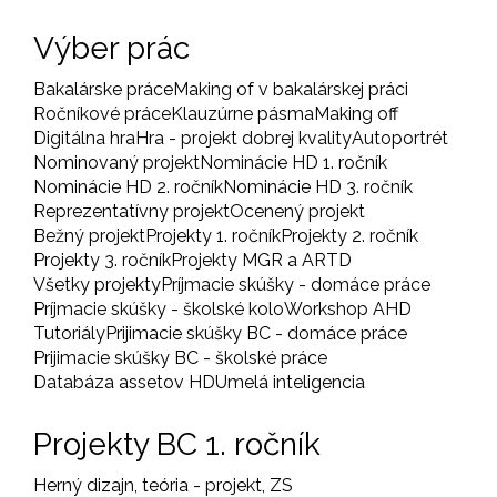
Výber prác
Bakalárske práce
Making of v bakalárskej práci
Ročníkové práce
Klauzúrne pásma
Making off
Digitálna hra
Hra - projekt dobrej kvality
Autoportrét
Nominovaný projekt
Nominácie HD 1. ročník
Nominácie HD 2. ročník
Nominácie HD 3. ročník
Reprezentatívny projekt
Ocenený projekt
Bežný projekt
Projekty 1. ročník
Projekty 2. ročník
Projekty 3. ročník
Projekty MGR a ARTD
Všetky projekty
Príjmacie skúšky - domáce práce
Príjmacie skúšky - školské kolo
Workshop AHD
Tutoriály
Prijimacie skúšky BC - domáce práce
Prijimacie skúšky BC - školské práce
Databáza assetov HD
Umelá inteligencia
Projekty BC 1. ročník
Herný dizajn, teória - projekt, ZS