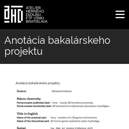
Pre
navi
Skočiť
na
Anotácia bakalárskeho
hlavný
projektu
obsah