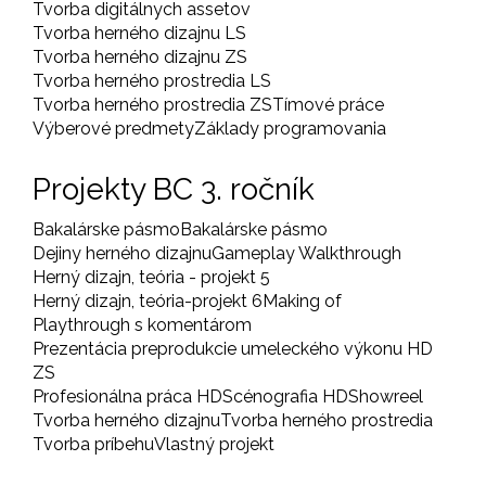
Tvorba digitálnych assetov
Tvorba herného dizajnu LS
Tvorba herného dizajnu ZS
Tvorba herného prostredia LS
Tvorba herného prostredia ZS
Tímové práce
Výberové predmety
Základy programovania
Projekty BC 3. ročník
Bakalárske pásmo
Bakalárske pásmo
Dejiny herného dizajnu
Gameplay Walkthrough
Herný dizajn, teória - projekt 5
Herný dizajn, teória-projekt 6
Making of
Playthrough s komentárom
Prezentácia preprodukcie umeleckého výkonu HD
ZS
Profesionálna práca HD
Scénografia HD
Showreel
Tvorba herného dizajnu
Tvorba herného prostredia
Tvorba príbehu
Vlastný projekt