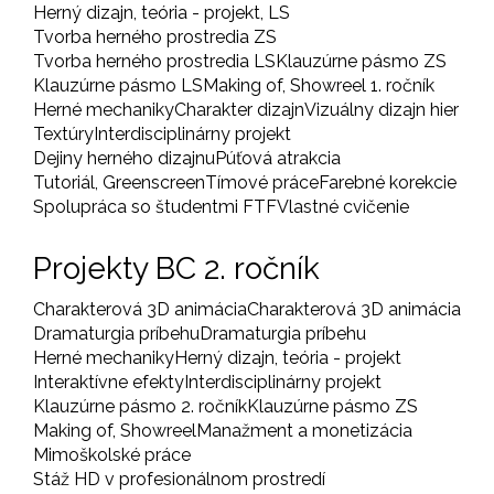
Herný dizajn, teória - projekt, LS
Tvorba herného prostredia ZS
Tvorba herného prostredia LS
Klauzúrne pásmo ZS
Klauzúrne pásmo LS
Making of, Showreel 1. ročník
Herné mechaniky
Charakter dizajn
Vizuálny dizajn hier
Textúry
Interdisciplinárny projekt
Dejiny herného dizajnu
Púťová atrakcia
Tutoriál, Greenscreen
Tímové práce
Farebné korekcie
Spolupráca so študentmi FTF
Vlastné cvičenie
Projekty BC 2. ročník
Charakterová 3D animácia
Charakterová 3D animácia
Dramaturgia príbehu
Dramaturgia príbehu
Herné mechaniky
Herný dizajn, teória - projekt
Interaktívne efekty
Interdisciplinárny projekt
Klauzúrne pásmo 2. ročník
Klauzúrne pásmo ZS
Making of, Showreel
Manažment a monetizácia
Mimoškolské práce
Stáž HD v profesionálnom prostredí