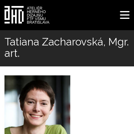
Pre
navi
Skočiť
na
Tatiana Zacharovská, Mgr.
hlavný
art.
obsah