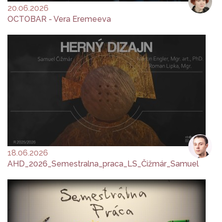
20.06.2026
OCTOBAR - Vera Eremeeva
18.06.2026
AHD_2026_Semestralna_praca_LS_Čižmár_Samuel