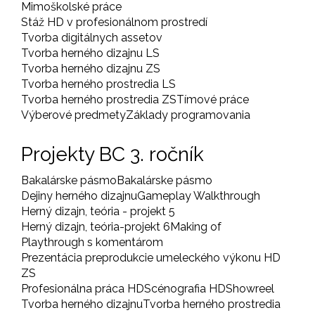
Mimoškolské práce
Stáž HD v profesionálnom prostredí
Tvorba digitálnych assetov
Tvorba herného dizajnu LS
Tvorba herného dizajnu ZS
Tvorba herného prostredia LS
Tvorba herného prostredia ZS
Tímové práce
Výberové predmety
Základy programovania
Projekty BC 3. ročník
Bakalárske pásmo
Bakalárske pásmo
Dejiny herného dizajnu
Gameplay Walkthrough
Herný dizajn, teória - projekt 5
Herný dizajn, teória-projekt 6
Making of
Playthrough s komentárom
Prezentácia preprodukcie umeleckého výkonu HD
ZS
Profesionálna práca HD
Scénografia HD
Showreel
Tvorba herného dizajnu
Tvorba herného prostredia