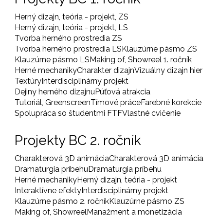
Herný dizajn, teória - projekt, ZS
Herný dizajn, teória - projekt, LS
Tvorba herného prostredia ZS
Tvorba herného prostredia LS
Klauzúrne pásmo ZS
Klauzúrne pásmo LS
Making of, Showreel 1. ročník
Herné mechaniky
Charakter dizajn
Vizuálny dizajn hier
Textúry
Interdisciplinárny projekt
Dejiny herného dizajnu
Púťová atrakcia
Tutoriál, Greenscreen
Tímové práce
Farebné korekcie
Spolupráca so študentmi FTF
Vlastné cvičenie
Projekty BC 2. ročník
Charakterová 3D animácia
Charakterová 3D animácia
Dramaturgia príbehu
Dramaturgia príbehu
Herné mechaniky
Herný dizajn, teória - projekt
Interaktívne efekty
Interdisciplinárny projekt
Klauzúrne pásmo 2. ročník
Klauzúrne pásmo ZS
Making of, Showreel
Manažment a monetizácia