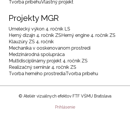
Tvorba príbehu
Vlastný projekt
Projekty MGR
Umelecký výkon 4. ročník LS
Herný dizajn 4. ročník ZS
Herný engine 4. ročník ZS
Klauzúry ZS 4. ročník
Mechanika v ooskenovanom prostredí
Medzinárodná spolupráca
Multidisciplinárny projekt 4. ročník ZS
Realizačný seminár 4. ročník ZS
Tvorba herného prostredia
Tvorba príbehu
© Ateliér vizuálnych efektov FTF VŠMU Bratislava
User
Prihlásenie
account
menu