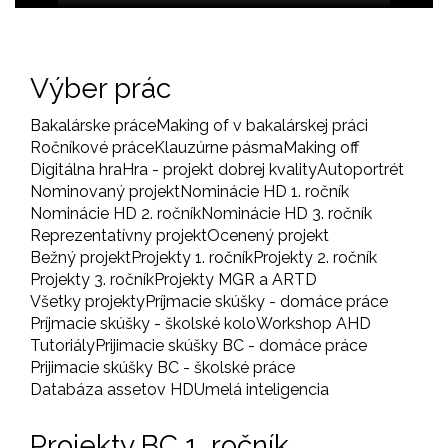
Výber prác
Bakalárske práce
Making of v bakalárskej práci
Ročníkové práce
Klauzúrne pásma
Making off
Digitálna hra
Hra - projekt dobrej kvality
Autoportrét
Nominovaný projekt
Nominácie HD 1. ročník
Nominácie HD 2. ročník
Nominácie HD 3. ročník
Reprezentatívny projekt
Ocenený projekt
Bežný projekt
Projekty 1. ročník
Projekty 2. ročník
Projekty 3. ročník
Projekty MGR a ARTD
Všetky projekty
Príjmacie skúšky - domáce práce
Príjmacie skúšky - školské kolo
Workshop AHD
Tutoriály
Prijimacie skúšky BC - domáce práce
Prijimacie skúšky BC - školské práce
Databáza assetov HD
Umelá inteligencia
Projekty BC 1. ročník