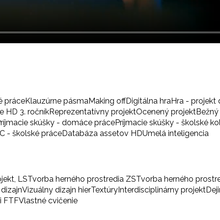
é práce
Klauzúrne pásma
Making off
Digitálna hra
Hra - projekt 
 HD 3. ročník
Reprezentatívny projekt
Ocenený projekt
Bežný 
ríjmacie skúšky - domáce práce
Príjmacie skúšky - školské ko
BC - školské práce
Databáza assetov HD
Umelá inteligencia
ojekt, LS
Tvorba herného prostredia ZS
Tvorba herného prostr
 dizajn
Vizuálny dizajn hier
Textúry
Interdisciplinárny projekt
Dej
i FTF
Vlastné cvičenie