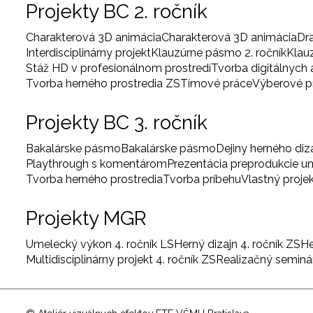
Projekty BC 2. ročník
Charakterová 3D animácia
Charakterová 3D animácia
Dr
Interdisciplinárny projekt
Klauzúrne pásmo 2. ročník
Klau
Stáž HD v profesionálnom prostredí
Tvorba digitálnych
Tvorba herného prostredia ZS
Tímové práce
Výberové 
Projekty BC 3. ročník
Bakalárske pásmo
Bakalárske pásmo
Dejiny herného diz
Playthrough s komentárom
Prezentácia preprodukcie 
Tvorba herného prostredia
Tvorba príbehu
Vlastný proje
Projekty MGR
Umelecký výkon 4. ročník LS
Herný dizajn 4. ročník ZS
He
Multidisciplinárny projekt 4. ročník ZS
Realizačný seminár