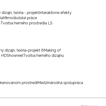
 dizajn, teória - projekt
Interaktívne efekty
ia
Mimoškolské práce
S
Tvorba herného prostredia LS
ný dizajn, teória-projekt 6
Making of
a HD
Showreel
Tvorba herného dizajnu
skenovanom prostredí
Medzinárodná spolupráca