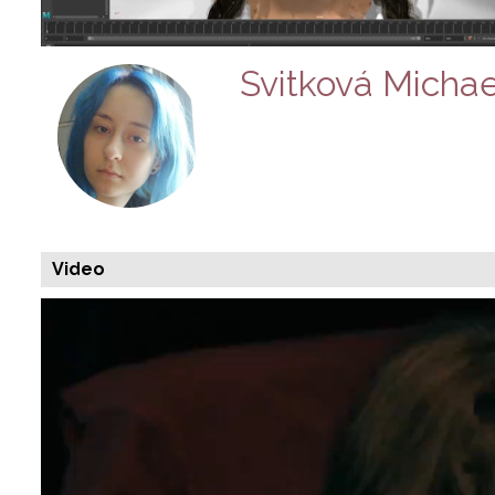
Svitková Micha
Video