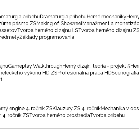
amaturgia príbehu
Dramaturgia príbehu
Herné mechaniky
Herný
zúrne pásmo ZS
Making of, Showreel
Manažment a monetizác
 assetov
Tvorba herného dizajnu LS
Tvorba herného dizajnu Z
predmety
Základy programovania
ajnu
Gameplay Walkthrough
Herný dizajn, teória - projekt 5
Her
umeleckého výkonu HD ZS
Profesionálna práca HD
Scénografi
kt
rný engine 4. ročník ZS
Klauzúry ZS 4. ročník
Mechanika v oo
 4. ročník ZS
Tvorba herného prostredia
Tvorba príbehu