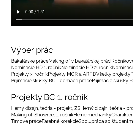
Výber prác
Bakalárske práce
Making of v bakalárskej práci
Ročníkov
Nominácie HD 1. ročník
Nominácie HD 2. ročník
Nominácie
Projekty 3. ročník
Projekty MGR a ARTD
Všetky projekty
P
Prijimacie skúšky BC - domáce práce
Prijimacie skúšky 
Projekty BC 1. ročník
Herný dizajn, teória - projekt, ZS
Herný dizajn, teória - pr
Making of, Showreel 1. ročník
Herné mechaniky
Charakter
Tímové práce
Farebné korekcie
Spolupráca so študentm