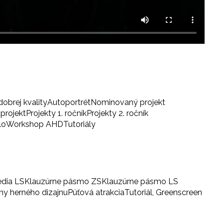
dobrej kvality
Autoportrét
Nominovaný projekt
projekt
Projekty 1. ročník
Projekty 2. ročník
lo
Workshop AHD
Tutoriály
edia LS
Klauzúrne pásmo ZS
Klauzúrne pásmo LS
iny herného dizajnu
Púťová atrakcia
Tutoriál, Greenscreen