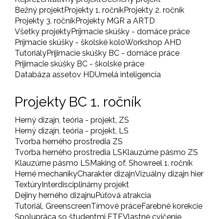
Bežný projekt
Projekty 1. ročník
Projekty 2. ročník
Projekty 3. ročník
Projekty MGR a ARTD
Všetky projekty
Príjmacie skúšky - domáce práce
Príjmacie skúšky - školské kolo
Workshop AHD
Tutoriály
Prijimacie skúšky BC - domáce práce
Prijimacie skúšky BC - školské práce
Databáza assetov HD
Umelá inteligencia
Projekty BC 1. ročník
Herný dizajn, teória - projekt, ZS
Herný dizajn, teória - projekt, LS
Tvorba herného prostredia ZS
Tvorba herného prostredia LS
Klauzúrne pásmo ZS
Klauzúrne pásmo LS
Making of, Showreel 1. ročník
Herné mechaniky
Charakter dizajn
Vizuálny dizajn hier
Textúry
Interdisciplinárny projekt
Dejiny herného dizajnu
Púťová atrakcia
Tutoriál, Greenscreen
Tímové práce
Farebné korekcie
Spolupráca so študentmi FTF
Vlastné cvičenie