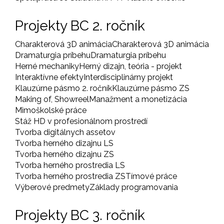
Projekty BC 2. ročník
Charakterová 3D animácia
Charakterová 3D animácia
Dramaturgia príbehu
Dramaturgia príbehu
Herné mechaniky
Herný dizajn, teória - projekt
Interaktívne efekty
Interdisciplinárny projekt
Klauzúrne pásmo 2. ročník
Klauzúrne pásmo ZS
Making of, Showreel
Manažment a monetizácia
Mimoškolské práce
Stáž HD v profesionálnom prostredí
Tvorba digitálnych assetov
Tvorba herného dizajnu LS
Tvorba herného dizajnu ZS
Tvorba herného prostredia LS
Tvorba herného prostredia ZS
Tímové práce
Výberové predmety
Základy programovania
Projekty BC 3. ročník