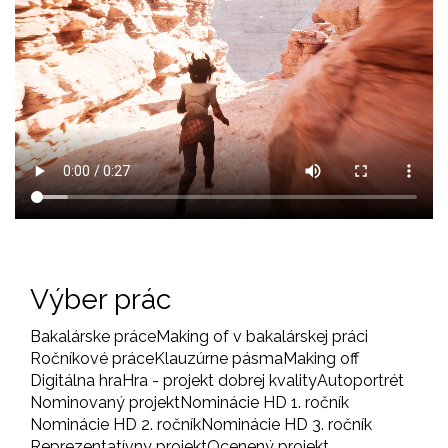
Výber prác
Bakalárske práce
Making of v bakalárskej práci
Ročníkové práce
Klauzúrne pásma
Making off
Digitálna hra
Hra - projekt dobrej kvality
Autoportrét
Nominovaný projekt
Nominácie HD 1. ročník
Nominácie HD 2. ročník
Nominácie HD 3. ročník
Reprezentatívny projekt
Ocenený projekt