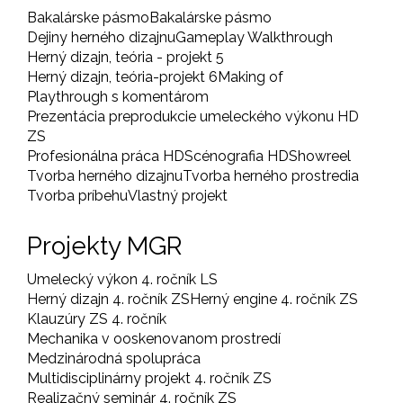
Bakalárske pásmo
Bakalárske pásmo
Dejiny herného dizajnu
Gameplay Walkthrough
Herný dizajn, teória - projekt 5
Herný dizajn, teória-projekt 6
Making of
Playthrough s komentárom
Prezentácia preprodukcie umeleckého výkonu HD
ZS
Profesionálna práca HD
Scénografia HD
Showreel
Tvorba herného dizajnu
Tvorba herného prostredia
Tvorba príbehu
Vlastný projekt
Projekty MGR
Umelecký výkon 4. ročník LS
Herný dizajn 4. ročník ZS
Herný engine 4. ročník ZS
Klauzúry ZS 4. ročník
Mechanika v ooskenovanom prostredí
Medzinárodná spolupráca
Multidisciplinárny projekt 4. ročník ZS
Realizačný seminár 4. ročník ZS