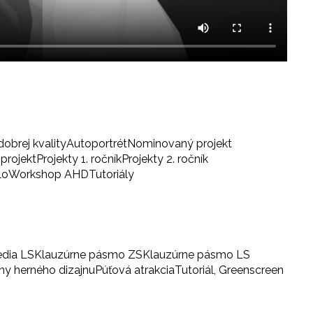
dobrej kvality
Autoportrét
Nominovaný projekt
projekt
Projekty 1. ročník
Projekty 2. ročník
lo
Workshop AHD
Tutoriály
edia LS
Klauzúrne pásmo ZS
Klauzúrne pásmo LS
iny herného dizajnu
Púťová atrakcia
Tutoriál, Greenscreen