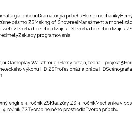
amaturgia príbehu
Dramaturgia príbehu
Herné mechaniky
Herný
zúrne pásmo ZS
Making of, Showreel
Manažment a monetizác
 assetov
Tvorba herného dizajnu LS
Tvorba herného dizajnu Z
predmety
Základy programovania
ajnu
Gameplay Walkthrough
Herný dizajn, teória - projekt 5
Her
umeleckého výkonu HD ZS
Profesionálna práca HD
Scénografi
kt
rný engine 4. ročník ZS
Klauzúry ZS 4. ročník
Mechanika v oo
 4. ročník ZS
Tvorba herného prostredia
Tvorba príbehu