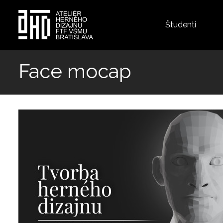
Top
Študenti
menu
Skočiť
na
Face mocap
hlavný
obsah