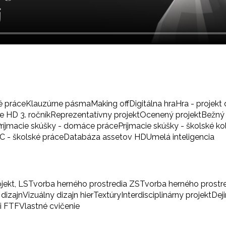
é práce
Klauzúrne pásma
Making off
Digitálna hra
Hra - projekt 
 HD 3. ročník
Reprezentatívny projekt
Ocenený projekt
Bežný 
ríjmacie skúšky - domáce práce
Príjmacie skúšky - školské ko
BC - školské práce
Databáza assetov HD
Umelá inteligencia
ojekt, LS
Tvorba herného prostredia ZS
Tvorba herného prostr
 dizajn
Vizuálny dizajn hier
Textúry
Interdisciplinárny projekt
Dej
i FTF
Vlastné cvičenie