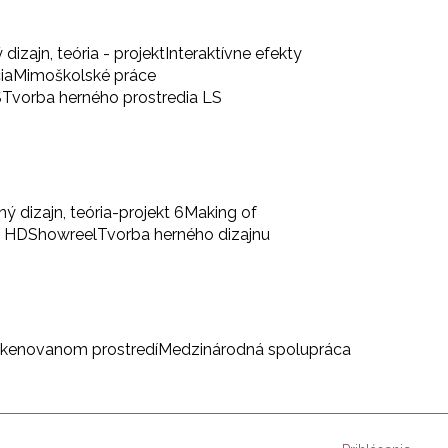
 dizajn, teória - projekt
Interaktívne efekty
ia
Mimoškolské práce
S
Tvorba herného prostredia LS
ný dizajn, teória-projekt 6
Making of
a HD
Showreel
Tvorba herného dizajnu
skenovanom prostredí
Medzinárodná spolupráca