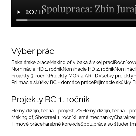
Výber prác
Bakalárske práce
Making of v bakalárskej práci
Ročníkov
Nominácie HD 1. ročník
Nominácie HD 2. ročník
Nominácie
Projekty 3. ročník
Projekty MGR a ARTD
Všetky projekty
P
Prijimacie skúšky BC - domáce práce
Prijimacie skúšky 
Projekty BC 1. ročník
Herný dizajn, teória - projekt, ZS
Herný dizajn, teória - pr
Making of, Showreel 1. ročník
Herné mechaniky
Charakter
Tímové práce
Farebné korekcie
Spolupráca so študentm