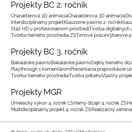
Projekty BC 2. ročník
Charakterová 3D animácia
Charakterová 3D animácia
Dr
Interdisciplinárny projekt
Klauzúrne pásmo 2. ročník
Klau
Stáž HD v profesionálnom prostredí
Tvorba digitálnych
Tvorba herného prostredia ZS
Tímové práce
Výberové 
Projekty BC 3. ročník
Bakalárske pásmo
Bakalárske pásmo
Dejiny herného diz
Playthrough s komentárom
Prezentácia preprodukcie 
Tvorba herného prostredia
Tvorba príbehu
Vlastný proje
Projekty MGR
Umelecký výkon 4. ročník LS
Herný dizajn 4. ročník ZS
He
Multidisciplinárny projekt 4. ročník ZS
Realizačný seminár