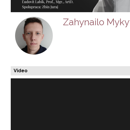
Zahynailo Myky
Video