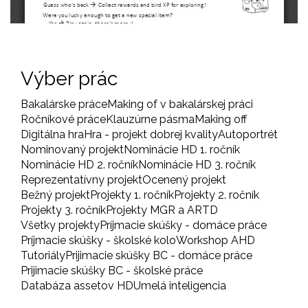
Výber prác
Bakalárske práce
Making of v bakalárskej práci
Ročníkové práce
Klauzúrne pásma
Making off
Digitálna hra
Hra - projekt dobrej kvality
Autoportrét
Nominovaný projekt
Nominácie HD 1. ročník
Nominácie HD 2. ročník
Nominácie HD 3. ročník
Reprezentatívny projekt
Ocenený projekt
Bežný projekt
Projekty 1. ročník
Projekty 2. ročník
Projekty 3. ročník
Projekty MGR a ARTD
Všetky projekty
Príjmacie skúšky - domáce práce
Príjmacie skúšky - školské kolo
Workshop AHD
Tutoriály
Prijimacie skúšky BC - domáce práce
Prijimacie skúšky BC - školské práce
Databáza assetov HD
Umelá inteligencia