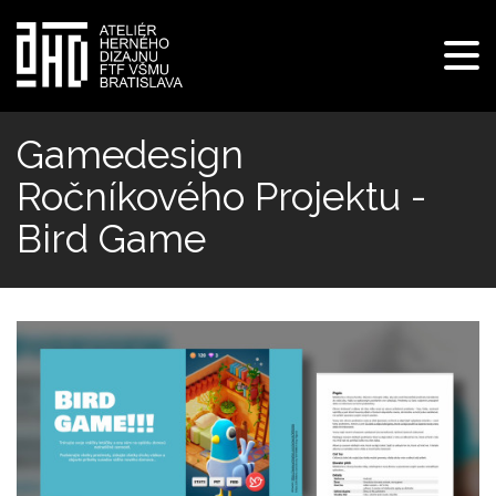
Pre
navi
Skočiť
na
Gamedesign
hlavný
Ročníkového Projektu -
obsah
Bird Game