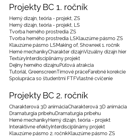
Projekty BC 1. ročník
Herný dizajn, teória - projekt, ZS
Herný dizajn, teória - projekt, LS
Tvorba herného prostredia ZS
Tvorba herného prostredia LS
Klauzúrne pásmo ZS
Klauzúrne pásmo LS
Making of, Showreel 1. ročník
Herné mechaniky
Charakter dizajn
Vizuálny dizajn hier
Textúry
Interdisciplinárny projekt
Dejiny herného dizajnu
Púťová atrakcia
Tutoriál, Greenscreen
Tímové práce
Farebné korekcie
Spolupráca so študentmi FTF
Vlastné cvičenie
Projekty BC 2. ročník
Charakterová 3D animácia
Charakterová 3D animácia
Dramaturgia príbehu
Dramaturgia príbehu
Herné mechaniky
Herný dizajn, teória - projekt
Interaktívne efekty
Interdisciplinárny projekt
Klauzúrne pásmo 2. ročník
Klauzúrne pásmo ZS