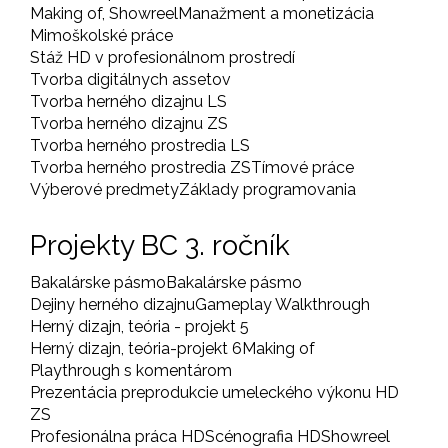
Making of, Showreel
Manažment a monetizácia
Mimoškolské práce
Stáž HD v profesionálnom prostredí
Tvorba digitálnych assetov
Tvorba herného dizajnu LS
Tvorba herného dizajnu ZS
Tvorba herného prostredia LS
Tvorba herného prostredia ZS
Tímové práce
Výberové predmety
Základy programovania
Projekty BC 3. ročník
Bakalárske pásmo
Bakalárske pásmo
Dejiny herného dizajnu
Gameplay Walkthrough
Herný dizajn, teória - projekt 5
Herný dizajn, teória-projekt 6
Making of
Playthrough s komentárom
Prezentácia preprodukcie umeleckého výkonu HD
ZS
Profesionálna práca HD
Scénografia HD
Showreel