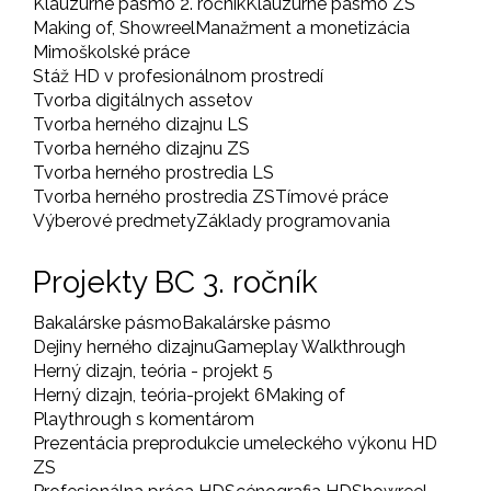
Klauzúrne pásmo 2. ročník
Klauzúrne pásmo ZS
Making of, Showreel
Manažment a monetizácia
Mimoškolské práce
Stáž HD v profesionálnom prostredí
Tvorba digitálnych assetov
Tvorba herného dizajnu LS
Tvorba herného dizajnu ZS
Tvorba herného prostredia LS
Tvorba herného prostredia ZS
Tímové práce
Výberové predmety
Základy programovania
Projekty BC 3. ročník
Bakalárske pásmo
Bakalárske pásmo
Dejiny herného dizajnu
Gameplay Walkthrough
Herný dizajn, teória - projekt 5
Herný dizajn, teória-projekt 6
Making of
Playthrough s komentárom
Prezentácia preprodukcie umeleckého výkonu HD
ZS