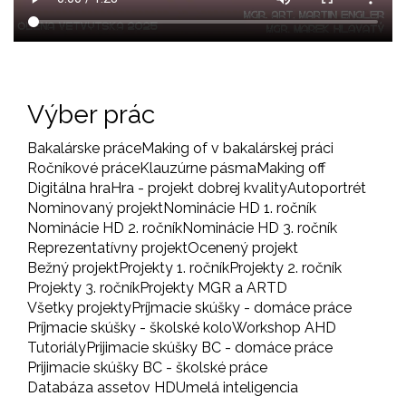
Výber prác
Bakalárske práce
Making of v bakalárskej práci
Ročníkové práce
Klauzúrne pásma
Making off
Digitálna hra
Hra - projekt dobrej kvality
Autoportrét
Nominovaný projekt
Nominácie HD 1. ročník
Nominácie HD 2. ročník
Nominácie HD 3. ročník
Reprezentatívny projekt
Ocenený projekt
Bežný projekt
Projekty 1. ročník
Projekty 2. ročník
Projekty 3. ročník
Projekty MGR a ARTD
Všetky projekty
Príjmacie skúšky - domáce práce
Príjmacie skúšky - školské kolo
Workshop AHD
Tutoriály
Prijimacie skúšky BC - domáce práce
Prijimacie skúšky BC - školské práce
Databáza assetov HD
Umelá inteligencia