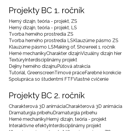
Projekty BC 1. ročník
Herný dizajn, teória - projekt, ZS
Herný dizajn, teória - projekt, LS
Tvorba herného prostredia ZS
Tvorba herného prostredia LS
Klauzúrne pásmo ZS
Klauzúrne pásmo LS
Making of, Showreel 1. ročník
Herné mechaniky
Charakter dizajn
Vizuálny dizajn hier
Textúry
Interdisciplinárny projekt
Dejiny herného dizajnu
Púťová atrakcia
Tutoriál, Greenscreen
Tímové práce
Farebné korekcie
Spolupráca so študentmi FTF
Vlastné cvičenie
Projekty BC 2. ročník
Charakterová 3D animácia
Charakterová 3D animácia
Dramaturgia príbehu
Dramaturgia príbehu
Herné mechaniky
Herný dizajn, teória - projekt
Interaktívne efekty
Interdisciplinárny projekt