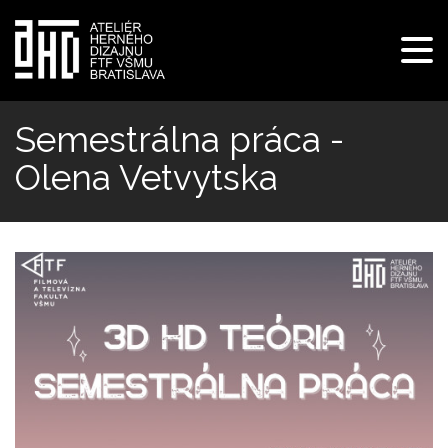
Pre
navi
Skočiť
na
Semestrálna práca -
hlavný
Olena Vetvytska
obsah