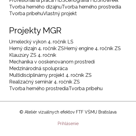
Profesionálna práca HD
Scénografia HD
Showreel
Tvorba herného dizajnu
Tvorba herného prostredia
Tvorba príbehu
Vlastný projekt
Projekty MGR
Umelecký výkon 4. ročník LS
Herný dizajn 4. ročník ZS
Herný engine 4. ročník ZS
Klauzúry ZS 4. ročník
Mechanika v ooskenovanom prostredí
Medzinárodná spolupráca
Multidisciplinárny projekt 4. ročník ZS
Realizačný seminár 4. ročník ZS
Tvorba herného prostredia
Tvorba príbehu
© Ateliér vizuálnych efektov FTF VŠMU Bratislava
User
Prihlásenie
account