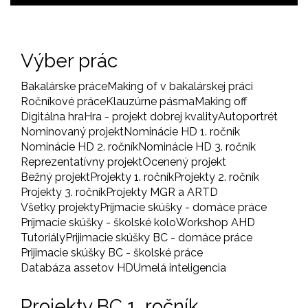
Výber prác
Bakalárske práce
Making of v bakalárskej práci
Ročníkové práce
Klauzúrne pásma
Making off
Digitálna hra
Hra - projekt dobrej kvality
Autoportrét
Nominovaný projekt
Nominácie HD 1. ročník
Nominácie HD 2. ročník
Nominácie HD 3. ročník
Reprezentatívny projekt
Ocenený projekt
Bežný projekt
Projekty 1. ročník
Projekty 2. ročník
Projekty 3. ročník
Projekty MGR a ARTD
Všetky projekty
Príjmacie skúšky - domáce práce
Príjmacie skúšky - školské kolo
Workshop AHD
Tutoriály
Prijimacie skúšky BC - domáce práce
Prijimacie skúšky BC - školské práce
Databáza assetov HD
Umelá inteligencia
Projekty BC 1. ročník