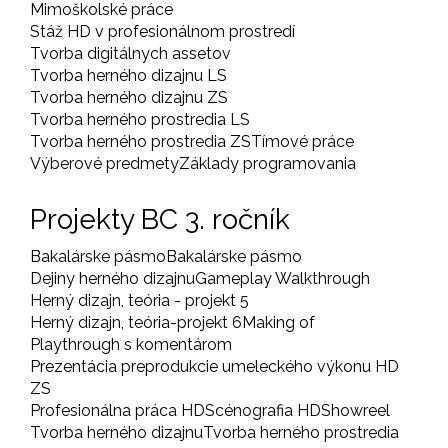
Mimoškolské práce
Stáž HD v profesionálnom prostredí
Tvorba digitálnych assetov
Tvorba herného dizajnu LS
Tvorba herného dizajnu ZS
Tvorba herného prostredia LS
Tvorba herného prostredia ZS
Tímové práce
Výberové predmety
Základy programovania
Projekty BC 3. ročník
Bakalárske pásmo
Bakalárske pásmo
Dejiny herného dizajnu
Gameplay Walkthrough
Herný dizajn, teória - projekt 5
Herný dizajn, teória-projekt 6
Making of
Playthrough s komentárom
Prezentácia preprodukcie umeleckého výkonu HD
ZS
Profesionálna práca HD
Scénografia HD
Showreel
Tvorba herného dizajnu
Tvorba herného prostredia