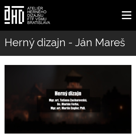
Pre
navi
Skočiť
na
Herný dizajn - Ján Mareš
hlavný
obsah