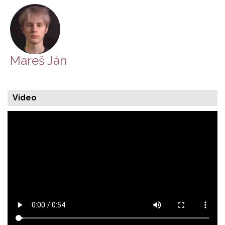
Mareš Ján
Video