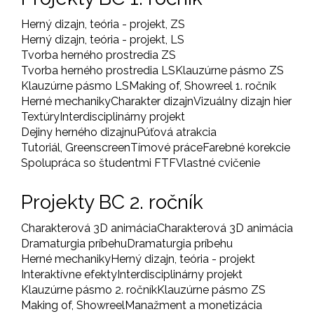
Herný dizajn, teória - projekt, ZS
Herný dizajn, teória - projekt, LS
Tvorba herného prostredia ZS
Tvorba herného prostredia LS
Klauzúrne pásmo ZS
Klauzúrne pásmo LS
Making of, Showreel 1. ročník
Herné mechaniky
Charakter dizajn
Vizuálny dizajn hier
Textúry
Interdisciplinárny projekt
Dejiny herného dizajnu
Púťová atrakcia
Tutoriál, Greenscreen
Tímové práce
Farebné korekcie
Spolupráca so študentmi FTF
Vlastné cvičenie
Projekty BC 2. ročník
Charakterová 3D animácia
Charakterová 3D animácia
Dramaturgia príbehu
Dramaturgia príbehu
Herné mechaniky
Herný dizajn, teória - projekt
Interaktívne efekty
Interdisciplinárny projekt
Klauzúrne pásmo 2. ročník
Klauzúrne pásmo ZS
Making of, Showreel
Manažment a monetizácia