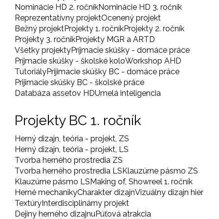
Nominácie HD 2. ročník
Nominácie HD 3. ročník
Reprezentatívny projekt
Ocenený projekt
Bežný projekt
Projekty 1. ročník
Projekty 2. ročník
Projekty 3. ročník
Projekty MGR a ARTD
Všetky projekty
Príjmacie skúšky - domáce práce
Príjmacie skúšky - školské kolo
Workshop AHD
Tutoriály
Prijimacie skúšky BC - domáce práce
Prijimacie skúšky BC - školské práce
Databáza assetov HD
Umelá inteligencia
Projekty BC 1. ročník
Herný dizajn, teória - projekt, ZS
Herný dizajn, teória - projekt, LS
Tvorba herného prostredia ZS
Tvorba herného prostredia LS
Klauzúrne pásmo ZS
Klauzúrne pásmo LS
Making of, Showreel 1. ročník
Herné mechaniky
Charakter dizajn
Vizuálny dizajn hier
Textúry
Interdisciplinárny projekt
Dejiny herného dizajnu
Púťová atrakcia