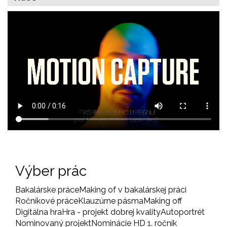
Výber prác
Bakalárske práce
Making of v bakalárskej práci
Ročníkové práce
Klauzúrne pásma
Making off
Digitálna hra
Hra - projekt dobrej kvality
Autoportrét
Nominovaný projekt
Nominácie HD 1. ročník