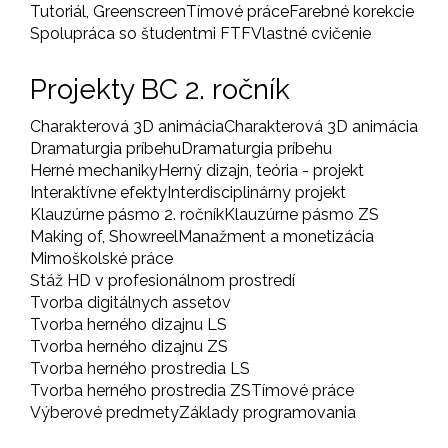
Tutoriál, Greenscreen
Tímové práce
Farebné korekcie
Spolupráca so študentmi FTF
Vlastné cvičenie
Projekty BC 2. ročník
Charakterová 3D animácia
Charakterová 3D animácia
Dramaturgia príbehu
Dramaturgia príbehu
Herné mechaniky
Herný dizajn, teória - projekt
Interaktívne efekty
Interdisciplinárny projekt
Klauzúrne pásmo 2. ročník
Klauzúrne pásmo ZS
Making of, Showreel
Manažment a monetizácia
Mimoškolské práce
Stáž HD v profesionálnom prostredí
Tvorba digitálnych assetov
Tvorba herného dizajnu LS
Tvorba herného dizajnu ZS
Tvorba herného prostredia LS
Tvorba herného prostredia ZS
Tímové práce
Výberové predmety
Základy programovania