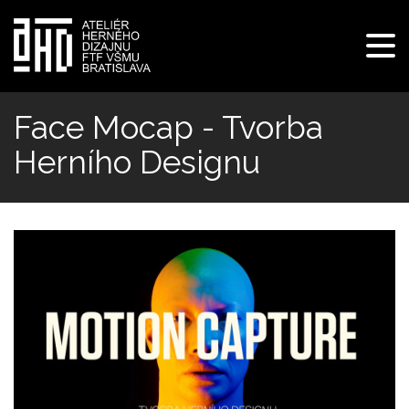
Pre
navi
Skočiť
na
Face Mocap - Tvorba
hlavný
Herního Designu
obsah