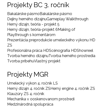
Projekty BC 3. ročník
Bakalárske pásmo
Bakalárske pásmo
Dejiny herného dizajnu
Gameplay Walkthrough
Herný dizajn, teória - projekt 5
Herný dizajn, teória-projekt 6
Making of
Playthrough s komentárom
Prezentácia preprodukcie umeleckého výkonu HD
ZS
Profesionálna práca HD
Scénografia HD
Showreel
Tvorba herného dizajnu
Tvorba herného prostredia
Tvorba príbehu
Vlastný projekt
Projekty MGR
Umelecký výkon 4. ročník LS
Herný dizajn 4. ročník ZS
Herný engine 4. ročník ZS
Klauzúry ZS 4. ročník
Mechanika v ooskenovanom prostredí
Medzinárodná spolupráca