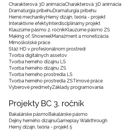
Charakterová 3D animácia
Charakterová 3D animácia
Dramaturgia príbehu
Dramaturgia príbehu
Herné mechaniky
Herný dizajn, teória - projekt
Interaktívne efekty
Interdisciplinárny projekt
Klauzúrne pásmo 2. ročník
Klauzúrne pásmo ZS
Making of, Showreel
Manažment a monetizácia
Mimoškolské práce
Stáž HD v profesionálnom prostredí
Tvorba digitálnych assetov
Tvorba herného dizajnu LS
Tvorba herného dizajnu ZS
Tvorba herného prostredia LS
Tvorba herného prostredia ZS
Tímové práce
Výberové predmety
Základy programovania
Projekty BC 3. ročník
Bakalárske pásmo
Bakalárske pásmo
Dejiny herného dizajnu
Gameplay Walkthrough
Herný dizajn, teória - projekt 5