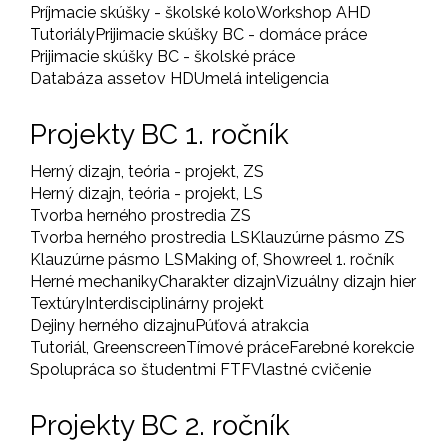
Príjmacie skúšky - školské kolo
Workshop AHD
Tutoriály
Prijimacie skúšky BC - domáce práce
Prijimacie skúšky BC - školské práce
Databáza assetov HD
Umelá inteligencia
Projekty BC 1. ročník
Herný dizajn, teória - projekt, ZS
Herný dizajn, teória - projekt, LS
Tvorba herného prostredia ZS
Tvorba herného prostredia LS
Klauzúrne pásmo ZS
Klauzúrne pásmo LS
Making of, Showreel 1. ročník
Herné mechaniky
Charakter dizajn
Vizuálny dizajn hier
Textúry
Interdisciplinárny projekt
Dejiny herného dizajnu
Púťová atrakcia
Tutoriál, Greenscreen
Tímové práce
Farebné korekcie
Spolupráca so študentmi FTF
Vlastné cvičenie
Projekty BC 2. ročník