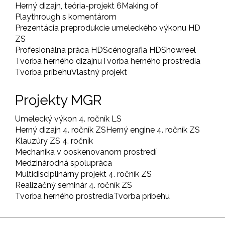
Herný dizajn, teória-projekt 6
Making of
Playthrough s komentárom
Prezentácia preprodukcie umeleckého výkonu HD
ZS
Profesionálna práca HD
Scénografia HD
Showreel
Tvorba herného dizajnu
Tvorba herného prostredia
Tvorba príbehu
Vlastný projekt
Projekty MGR
Umelecký výkon 4. ročník LS
Herný dizajn 4. ročník ZS
Herný engine 4. ročník ZS
Klauzúry ZS 4. ročník
Mechanika v ooskenovanom prostredí
Medzinárodná spolupráca
Multidisciplinárny projekt 4. ročník ZS
Realizačný seminár 4. ročník ZS
Tvorba herného prostredia
Tvorba príbehu