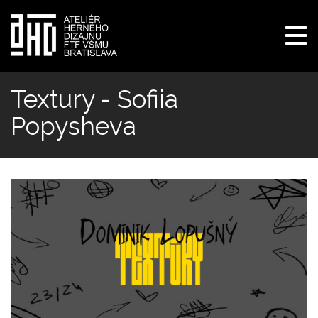
Pre
navi
Skočiť
na
Textury - Sofiia
hlavný
Popysheva
obsah