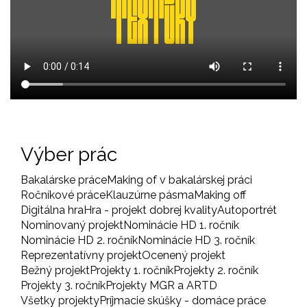
Výber prác
Bakalárske práce
Making of v bakalárskej práci
Ročníkové práce
Klauzúrne pásma
Making off
Digitálna hra
Hra - projekt dobrej kvality
Autoportrét
Nominovaný projekt
Nominácie HD 1. ročník
Nominácie HD 2. ročník
Nominácie HD 3. ročník
Reprezentatívny projekt
Ocenený projekt
Bežný projekt
Projekty 1. ročník
Projekty 2. ročník
Projekty 3. ročník
Projekty MGR a ARTD
Všetky projekty
Príjmacie skúšky - domáce práce