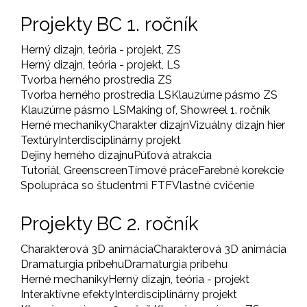
Projekty BC 1. ročník
Herný dizajn, teória - projekt, ZS
Herný dizajn, teória - projekt, LS
Tvorba herného prostredia ZS
Tvorba herného prostredia LS
Klauzúrne pásmo ZS
Klauzúrne pásmo LS
Making of, Showreel 1. ročník
Herné mechaniky
Charakter dizajn
Vizuálny dizajn hier
Textúry
Interdisciplinárny projekt
Dejiny herného dizajnu
Púťová atrakcia
Tutoriál, Greenscreen
Tímové práce
Farebné korekcie
Spolupráca so študentmi FTF
Vlastné cvičenie
Projekty BC 2. ročník
Charakterová 3D animácia
Charakterová 3D animácia
Dramaturgia príbehu
Dramaturgia príbehu
Herné mechaniky
Herný dizajn, teória - projekt
Interaktívne efekty
Interdisciplinárny projekt