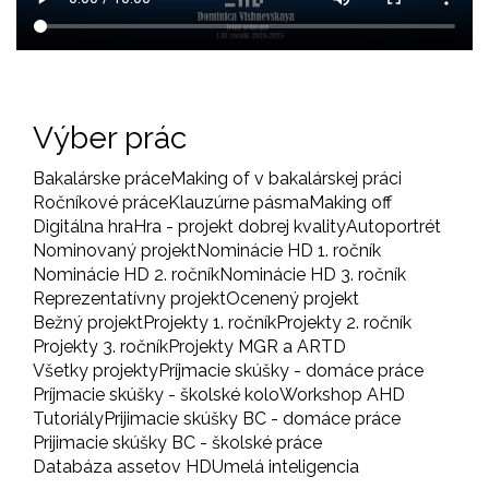
Výber prác
Bakalárske práce
Making of v bakalárskej práci
Ročníkové práce
Klauzúrne pásma
Making off
Digitálna hra
Hra - projekt dobrej kvality
Autoportrét
Nominovaný projekt
Nominácie HD 1. ročník
Nominácie HD 2. ročník
Nominácie HD 3. ročník
Reprezentatívny projekt
Ocenený projekt
Bežný projekt
Projekty 1. ročník
Projekty 2. ročník
Projekty 3. ročník
Projekty MGR a ARTD
Všetky projekty
Príjmacie skúšky - domáce práce
Príjmacie skúšky - školské kolo
Workshop AHD
Tutoriály
Prijimacie skúšky BC - domáce práce
Prijimacie skúšky BC - školské práce
Databáza assetov HD
Umelá inteligencia