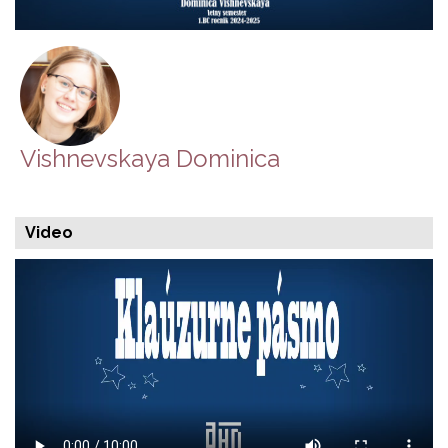
Vishnevskaya Dominica
Video