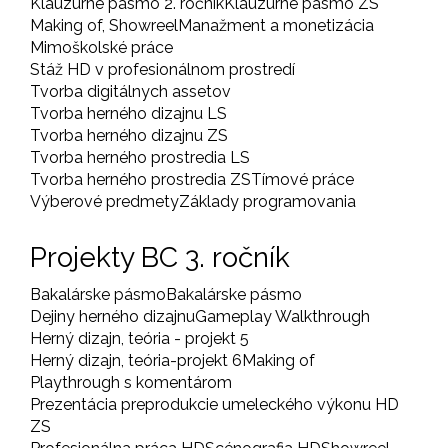
Klauzúrne pásmo 2. ročník
Klauzúrne pásmo ZS
Making of, Showreel
Manažment a monetizácia
Mimoškolské práce
Stáž HD v profesionálnom prostredí
Tvorba digitálnych assetov
Tvorba herného dizajnu LS
Tvorba herného dizajnu ZS
Tvorba herného prostredia LS
Tvorba herného prostredia ZS
Tímové práce
Výberové predmety
Základy programovania
Projekty BC 3. ročník
Bakalárske pásmo
Bakalárske pásmo
Dejiny herného dizajnu
Gameplay Walkthrough
Herný dizajn, teória - projekt 5
Herný dizajn, teória-projekt 6
Making of
Playthrough s komentárom
Prezentácia preprodukcie umeleckého výkonu HD
ZS