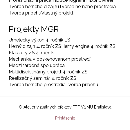
Profesionálna práca HD
Scénografia HD
Showreel
Tvorba herného dizajnu
Tvorba herného prostredia
Tvorba príbehu
Vlastný projekt
Projekty MGR
Umelecký výkon 4. ročník LS
Herný dizajn 4. ročník ZS
Herný engine 4. ročník ZS
Klauzúry ZS 4. ročník
Mechanika v ooskenovanom prostredí
Medzinárodná spolupráca
Multidisciplinárny projekt 4. ročník ZS
Realizačný seminár 4. ročník ZS
Tvorba herného prostredia
Tvorba príbehu
© Ateliér vizuálnych efektov FTF VŠMU Bratislava
User
Prihlásenie
account