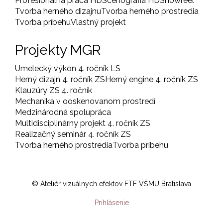
Profesionálna práca HD
Scénografia HD
Showreel
Tvorba herného dizajnu
Tvorba herného prostredia
Tvorba príbehu
Vlastný projekt
Projekty MGR
Umelecký výkon 4. ročník LS
Herný dizajn 4. ročník ZS
Herný engine 4. ročník ZS
Klauzúry ZS 4. ročník
Mechanika v ooskenovanom prostredí
Medzinárodná spolupráca
Multidisciplinárny projekt 4. ročník ZS
Realizačný seminár 4. ročník ZS
Tvorba herného prostredia
Tvorba príbehu
© Ateliér vizuálnych efektov FTF VŠMU Bratislava
User
Prihlásenie
account