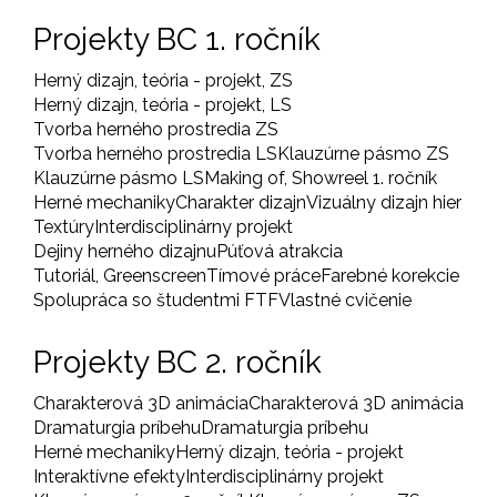
Projekty BC 1. ročník
Herný dizajn, teória - projekt, ZS
Herný dizajn, teória - projekt, LS
Tvorba herného prostredia ZS
Tvorba herného prostredia LS
Klauzúrne pásmo ZS
Klauzúrne pásmo LS
Making of, Showreel 1. ročník
Herné mechaniky
Charakter dizajn
Vizuálny dizajn hier
Textúry
Interdisciplinárny projekt
Dejiny herného dizajnu
Púťová atrakcia
Tutoriál, Greenscreen
Tímové práce
Farebné korekcie
Spolupráca so študentmi FTF
Vlastné cvičenie
Projekty BC 2. ročník
Charakterová 3D animácia
Charakterová 3D animácia
Dramaturgia príbehu
Dramaturgia príbehu
Herné mechaniky
Herný dizajn, teória - projekt
Interaktívne efekty
Interdisciplinárny projekt