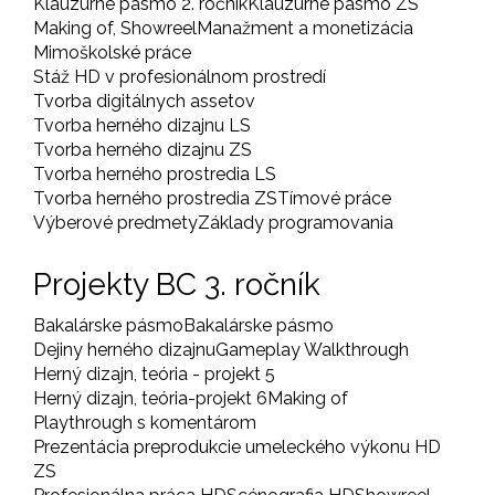
Klauzúrne pásmo 2. ročník
Klauzúrne pásmo ZS
Making of, Showreel
Manažment a monetizácia
Mimoškolské práce
Stáž HD v profesionálnom prostredí
Tvorba digitálnych assetov
Tvorba herného dizajnu LS
Tvorba herného dizajnu ZS
Tvorba herného prostredia LS
Tvorba herného prostredia ZS
Tímové práce
Výberové predmety
Základy programovania
Projekty BC 3. ročník
Bakalárske pásmo
Bakalárske pásmo
Dejiny herného dizajnu
Gameplay Walkthrough
Herný dizajn, teória - projekt 5
Herný dizajn, teória-projekt 6
Making of
Playthrough s komentárom
Prezentácia preprodukcie umeleckého výkonu HD
ZS