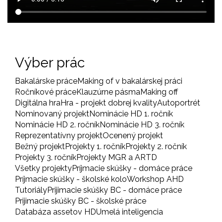
Výber prác
Bakalárske práce
Making of v bakalárskej práci
Ročníkové práce
Klauzúrne pásma
Making off
Digitálna hra
Hra - projekt dobrej kvality
Autoportrét
Nominovaný projekt
Nominácie HD 1. ročník
Nominácie HD 2. ročník
Nominácie HD 3. ročník
Reprezentatívny projekt
Ocenený projekt
Bežný projekt
Projekty 1. ročník
Projekty 2. ročník
Projekty 3. ročník
Projekty MGR a ARTD
Všetky projekty
Príjmacie skúšky - domáce práce
Príjmacie skúšky - školské kolo
Workshop AHD
Tutoriály
Prijimacie skúšky BC - domáce práce
Prijimacie skúšky BC - školské práce
Databáza assetov HD
Umelá inteligencia