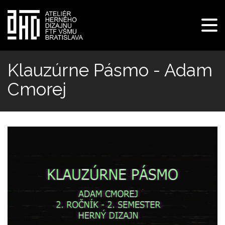
Pre
navi
Skočiť
na
Klauzúrne Pásmo - Adam
hlavný
Cmorej
obsah