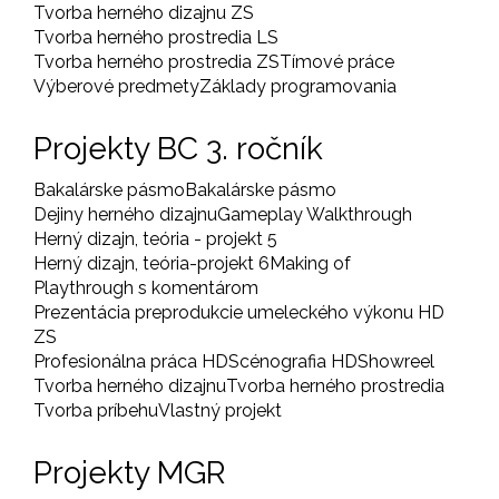
Tvorba herného dizajnu ZS
Tvorba herného prostredia LS
Tvorba herného prostredia ZS
Tímové práce
Výberové predmety
Základy programovania
Projekty BC 3. ročník
Bakalárske pásmo
Bakalárske pásmo
Dejiny herného dizajnu
Gameplay Walkthrough
Herný dizajn, teória - projekt 5
Herný dizajn, teória-projekt 6
Making of
Playthrough s komentárom
Prezentácia preprodukcie umeleckého výkonu HD
ZS
Profesionálna práca HD
Scénografia HD
Showreel
Tvorba herného dizajnu
Tvorba herného prostredia
Tvorba príbehu
Vlastný projekt
Projekty MGR