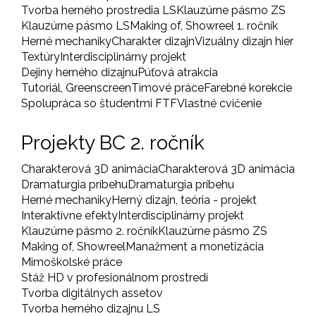
Tvorba herného prostredia LS
Klauzúrne pásmo ZS
Klauzúrne pásmo LS
Making of, Showreel 1. ročník
Herné mechaniky
Charakter dizajn
Vizuálny dizajn hier
Textúry
Interdisciplinárny projekt
Dejiny herného dizajnu
Púťová atrakcia
Tutoriál, Greenscreen
Tímové práce
Farebné korekcie
Spolupráca so študentmi FTF
Vlastné cvičenie
Projekty BC 2. ročník
Charakterová 3D animácia
Charakterová 3D animácia
Dramaturgia príbehu
Dramaturgia príbehu
Herné mechaniky
Herný dizajn, teória - projekt
Interaktívne efekty
Interdisciplinárny projekt
Klauzúrne pásmo 2. ročník
Klauzúrne pásmo ZS
Making of, Showreel
Manažment a monetizácia
Mimoškolské práce
Stáž HD v profesionálnom prostredí
Tvorba digitálnych assetov
Tvorba herného dizajnu LS