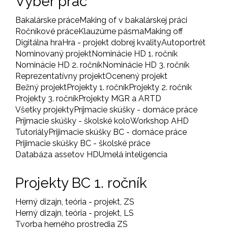
Výber prác
Bakalárske práce
Making of v bakalárskej práci
Ročníkové práce
Klauzúrne pásma
Making off
Digitálna hra
Hra - projekt dobrej kvality
Autoportrét
Nominovaný projekt
Nominácie HD 1. ročník
Nominácie HD 2. ročník
Nominácie HD 3. ročník
Reprezentatívny projekt
Ocenený projekt
Bežný projekt
Projekty 1. ročník
Projekty 2. ročník
Projekty 3. ročník
Projekty MGR a ARTD
Všetky projekty
Príjmacie skúšky - domáce práce
Príjmacie skúšky - školské kolo
Workshop AHD
Tutoriály
Prijimacie skúšky BC - domáce práce
Prijimacie skúšky BC - školské práce
Databáza assetov HD
Umelá inteligencia
Projekty BC 1. ročník
Herný dizajn, teória - projekt, ZS
Herný dizajn, teória - projekt, LS
Tvorba herného prostredia ZS