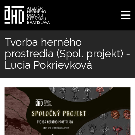
Pre
navi
Skočiť
na
Tvorba herného
hlavný
prostredia (Spol. projekt) -
obsah
Lucia Pokrievková