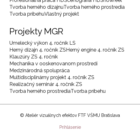
Profesionálna práca HD
Scénografia HD
Showreel
Tvorba herného dizajnu
Tvorba herného prostredia
Tvorba príbehu
Vlastný projekt
Projekty MGR
Umelecký výkon 4. ročník LS
Herný dizajn 4. ročník ZS
Herný engine 4. ročník ZS
Klauzúry ZS 4. ročník
Mechanika v ooskenovanom prostredí
Medzinárodná spolupráca
Multidisciplinárny projekt 4. ročník ZS
Realizačný seminár 4. ročník ZS
Tvorba herného prostredia
Tvorba príbehu
© Ateliér vizuálnych efektov FTF VŠMU Bratislava
User
Prihlásenie
account