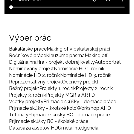
Výber prác
Bakalárske práce
Making of v bakalárskej práci
Ročníkové práce
Klauzúrne pásma
Making off
Digitálna hra
Hra - projekt dobrej kvality
Autoportrét
Nominovaný projekt
Nominácie HD 1. ročník
Nominácie HD 2. ročník
Nominácie HD 3. ročník
Reprezentatívny projekt
Ocenený projekt
Bežný projekt
Projekty 1. ročník
Projekty 2. ročník
Projekty 3. ročník
Projekty MGR a ARTD
Všetky projekty
Príjmacie skúšky - domáce práce
Príjmacie skúšky - školské kolo
Workshop AHD
Tutoriály
Prijimacie skúšky BC - domáce práce
Prijimacie skúšky BC - školské práce
Databáza assetov HD
Umelá inteligencia