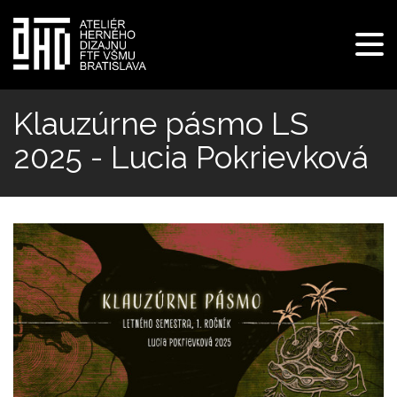
Pre
navi
Skočiť
na
Klauzúrne pásmo LS
hlavný
2025 - Lucia Pokrievková
obsah