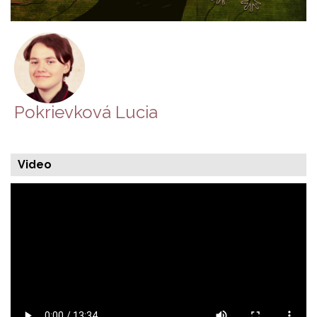
Pokrievková Lucia
Video