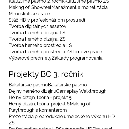
Klauzúrne pásmo 2. ročník
Klauzúrne pásmo ZS
Making of, Showreel
Manažment a monetizácia
Mimoškolské práce
Stáž HD v profesionálnom prostredí
Tvorba digitálnych assetov
Tvorba herného dizajnu LS
Tvorba herného dizajnu ZS
Tvorba herného prostredia LS
Tvorba herného prostredia ZS
Tímové práce
Výberové predmety
Základy programovania
Projekty BC 3. ročník
Bakalárske pásmo
Bakalárske pásmo
Dejiny herného dizajnu
Gameplay Walkthrough
Herný dizajn, teória - projekt 5
Herný dizajn, teória-projekt 6
Making of
Playthrough s komentárom
Prezentácia preprodukcie umeleckého výkonu HD
ZS