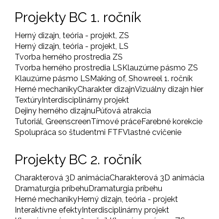
Projekty BC 1. ročník
Herný dizajn, teória - projekt, ZS
Herný dizajn, teória - projekt, LS
Tvorba herného prostredia ZS
Tvorba herného prostredia LS
Klauzúrne pásmo ZS
Klauzúrne pásmo LS
Making of, Showreel 1. ročník
Herné mechaniky
Charakter dizajn
Vizuálny dizajn hier
Textúry
Interdisciplinárny projekt
Dejiny herného dizajnu
Púťová atrakcia
Tutoriál, Greenscreen
Tímové práce
Farebné korekcie
Spolupráca so študentmi FTF
Vlastné cvičenie
Projekty BC 2. ročník
Charakterová 3D animácia
Charakterová 3D animácia
Dramaturgia príbehu
Dramaturgia príbehu
Herné mechaniky
Herný dizajn, teória - projekt
Interaktívne efekty
Interdisciplinárny projekt