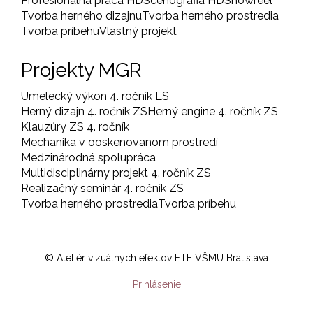
Profesionálna práca HD
Scénografia HD
Showreel
Tvorba herného dizajnu
Tvorba herného prostredia
Tvorba príbehu
Vlastný projekt
Projekty MGR
Umelecký výkon 4. ročník LS
Herný dizajn 4. ročník ZS
Herný engine 4. ročník ZS
Klauzúry ZS 4. ročník
Mechanika v ooskenovanom prostredí
Medzinárodná spolupráca
Multidisciplinárny projekt 4. ročník ZS
Realizačný seminár 4. ročník ZS
Tvorba herného prostredia
Tvorba príbehu
© Ateliér vizuálnych efektov FTF VŠMU Bratislava
User
Prihlásenie
account