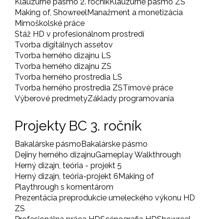
Klauzúrne pásmo 2. ročník
Klauzúrne pásmo ZS
Making of, Showreel
Manažment a monetizácia
Mimoškolské práce
Stáž HD v profesionálnom prostredí
Tvorba digitálnych assetov
Tvorba herného dizajnu LS
Tvorba herného dizajnu ZS
Tvorba herného prostredia LS
Tvorba herného prostredia ZS
Tímové práce
Výberové predmety
Základy programovania
Projekty BC 3. ročník
Bakalárske pásmo
Bakalárske pásmo
Dejiny herného dizajnu
Gameplay Walkthrough
Herný dizajn, teória - projekt 5
Herný dizajn, teória-projekt 6
Making of
Playthrough s komentárom
Prezentácia preprodukcie umeleckého výkonu HD
ZS