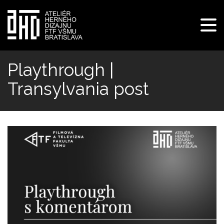
Pre
navi
Skočiť
na
Playthrough |
hlavný
Transylvania post
obsah