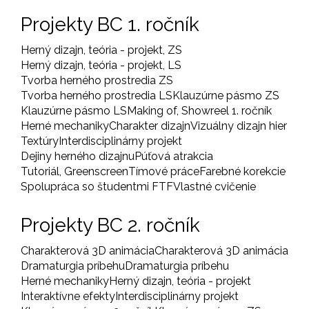
Projekty BC 1. ročník
Herný dizajn, teória - projekt, ZS
Herný dizajn, teória - projekt, LS
Tvorba herného prostredia ZS
Tvorba herného prostredia LS
Klauzúrne pásmo ZS
Klauzúrne pásmo LS
Making of, Showreel 1. ročník
Herné mechaniky
Charakter dizajn
Vizuálny dizajn hier
Textúry
Interdisciplinárny projekt
Dejiny herného dizajnu
Púťová atrakcia
Tutoriál, Greenscreen
Tímové práce
Farebné korekcie
Spolupráca so študentmi FTF
Vlastné cvičenie
Projekty BC 2. ročník
Charakterová 3D animácia
Charakterová 3D animácia
Dramaturgia príbehu
Dramaturgia príbehu
Herné mechaniky
Herný dizajn, teória - projekt
Interaktívne efekty
Interdisciplinárny projekt