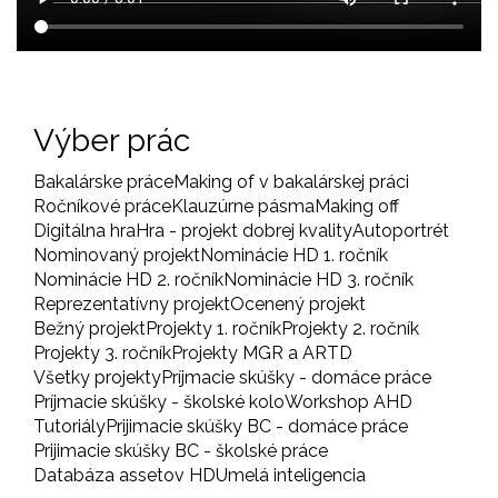
Výber prác
Bakalárske práce
Making of v bakalárskej práci
Ročníkové práce
Klauzúrne pásma
Making off
Digitálna hra
Hra - projekt dobrej kvality
Autoportrét
Nominovaný projekt
Nominácie HD 1. ročník
Nominácie HD 2. ročník
Nominácie HD 3. ročník
Reprezentatívny projekt
Ocenený projekt
Bežný projekt
Projekty 1. ročník
Projekty 2. ročník
Projekty 3. ročník
Projekty MGR a ARTD
Všetky projekty
Príjmacie skúšky - domáce práce
Príjmacie skúšky - školské kolo
Workshop AHD
Tutoriály
Prijimacie skúšky BC - domáce práce
Prijimacie skúšky BC - školské práce
Databáza assetov HD
Umelá inteligencia