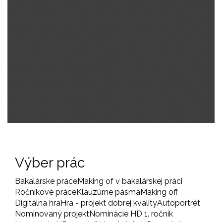
Výber prác
Bakalárske práce
Making of v bakalárskej práci
Ročníkové práce
Klauzúrne pásma
Making off
Digitálna hra
Hra - projekt dobrej kvality
Autoportrét
Nominovaný projekt
Nominácie HD 1. ročník