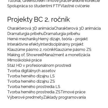
Tutoriál, Greenscreen
Tímové práce
Farebné korekcie
Spolupráca so študentmi FTF
Vlastné cvičenie
Projekty BC 2. ročník
Charakterová 3D animácia
Charakterová 3D animácia
Dramaturgia príbehu
Dramaturgia príbehu
Herné mechaniky
Herný dizajn, teória - projekt
Interaktívne efekty
Interdisciplinárny projekt
Klauzúrne pásmo 2. ročník
Klauzúrne pásmo ZS
Making of, Showreel
Manažment a monetizácia
Mimoškolské práce
Stáž HD v profesionálnom prostredí
Tvorba digitálnych assetov
Tvorba herného dizajnu LS
Tvorba herného dizajnu ZS
Tvorba herného prostredia LS
Tvorba herného prostredia ZS
Tímové práce
Výberové predmety
Základy programovania