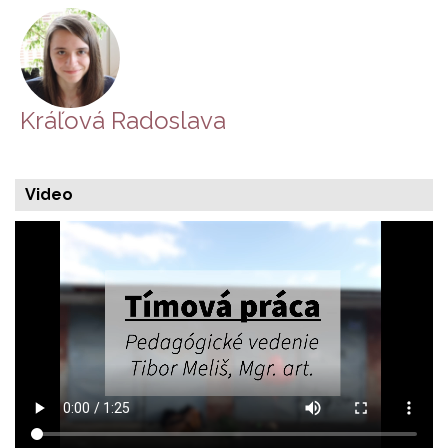
Kráľová Radoslava
Video