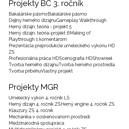
Projekty BC 3. ročník
Bakalárske pásmo
Bakalárske pásmo
Dejiny herného dizajnu
Gameplay Walkthrough
Herný dizajn, teória - projekt 5
Herný dizajn, teória-projekt 6
Making of
Playthrough s komentárom
Prezentácia preprodukcie umeleckého výkonu HD
ZS
Profesionálna práca HD
Scénografia HD
Showreel
Tvorba herného dizajnu
Tvorba herného prostredia
Tvorba príbehu
Vlastný projekt
Projekty MGR
Umelecký výkon 4. ročník LS
Herný dizajn 4. ročník ZS
Herný engine 4. ročník ZS
Klauzúry ZS 4. ročník
Mechanika v ooskenovanom prostredí
Medzinárodná spolupráca