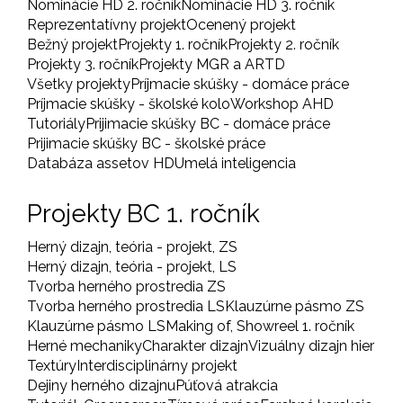
Nominácie HD 2. ročník
Nominácie HD 3. ročník
Reprezentatívny projekt
Ocenený projekt
Bežný projekt
Projekty 1. ročník
Projekty 2. ročník
Projekty 3. ročník
Projekty MGR a ARTD
Všetky projekty
Príjmacie skúšky - domáce práce
Príjmacie skúšky - školské kolo
Workshop AHD
Tutoriály
Prijimacie skúšky BC - domáce práce
Prijimacie skúšky BC - školské práce
Databáza assetov HD
Umelá inteligencia
Projekty BC 1. ročník
Herný dizajn, teória - projekt, ZS
Herný dizajn, teória - projekt, LS
Tvorba herného prostredia ZS
Tvorba herného prostredia LS
Klauzúrne pásmo ZS
Klauzúrne pásmo LS
Making of, Showreel 1. ročník
Herné mechaniky
Charakter dizajn
Vizuálny dizajn hier
Textúry
Interdisciplinárny projekt
Dejiny herného dizajnu
Púťová atrakcia