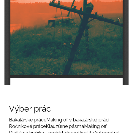
Výber prác
Bakalárske práce
Making of v bakalárskej práci
Ročníkové práce
Klauzúrne pásma
Making off
Digitálna hra
Hra - projekt dobrej kvality
Autoportrét