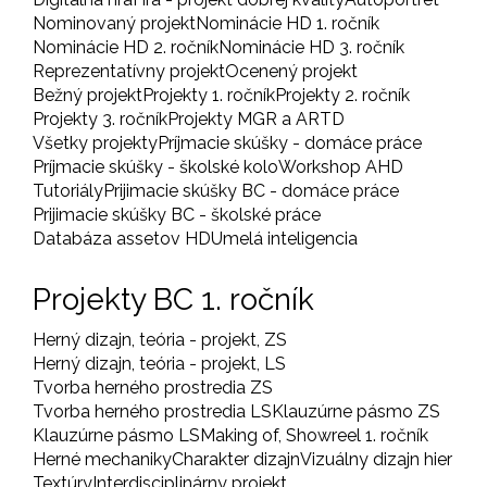
Nominovaný projekt
Nominácie HD 1. ročník
Nominácie HD 2. ročník
Nominácie HD 3. ročník
Reprezentatívny projekt
Ocenený projekt
Bežný projekt
Projekty 1. ročník
Projekty 2. ročník
Projekty 3. ročník
Projekty MGR a ARTD
Všetky projekty
Príjmacie skúšky - domáce práce
Príjmacie skúšky - školské kolo
Workshop AHD
Tutoriály
Prijimacie skúšky BC - domáce práce
Prijimacie skúšky BC - školské práce
Databáza assetov HD
Umelá inteligencia
Projekty BC 1. ročník
Herný dizajn, teória - projekt, ZS
Herný dizajn, teória - projekt, LS
Tvorba herného prostredia ZS
Tvorba herného prostredia LS
Klauzúrne pásmo ZS
Klauzúrne pásmo LS
Making of, Showreel 1. ročník
Herné mechaniky
Charakter dizajn
Vizuálny dizajn hier
Textúry
Interdisciplinárny projekt