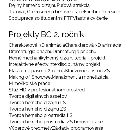
Dejiny herného dizajnu
Púťová atrakcia
Tutoriál, Greenscreen
Tímové práce
Farebné korekcie
Spolupráca so študentmi FTF
Vlastné cvičenie
Projekty BC 2. ročník
Charakterová 3D animácia
Charakterová 3D animácia
Dramaturgia príbehu
Dramaturgia príbehu
Herné mechaniky
Herný dizajn, teória - projekt
Interaktívne efekty
Interdisciplinárny projekt
Klauzúrne pásmo 2. ročník
Klauzúrne pásmo ZS
Making of, Showreel
Manažment a monetizácia
Mimoškolské práce
Stáž HD v profesionálnom prostredí
Tvorba digitálnych assetov
Tvorba herného dizajnu LS
Tvorba herného dizajnu ZS
Tvorba herného prostredia LS
Tvorba herného prostredia ZS
Tímové práce
Výberové predmety
Základy programovania