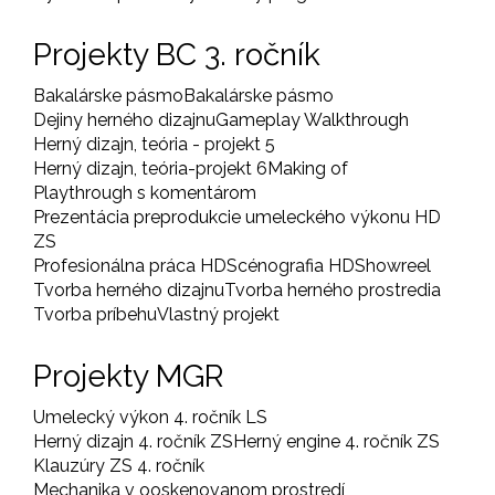
Projekty BC 3. ročník
Bakalárske pásmo
Bakalárske pásmo
Dejiny herného dizajnu
Gameplay Walkthrough
Herný dizajn, teória - projekt 5
Herný dizajn, teória-projekt 6
Making of
Playthrough s komentárom
Prezentácia preprodukcie umeleckého výkonu HD
ZS
Profesionálna práca HD
Scénografia HD
Showreel
Tvorba herného dizajnu
Tvorba herného prostredia
Tvorba príbehu
Vlastný projekt
Projekty MGR
Umelecký výkon 4. ročník LS
Herný dizajn 4. ročník ZS
Herný engine 4. ročník ZS
Klauzúry ZS 4. ročník
Mechanika v ooskenovanom prostredí