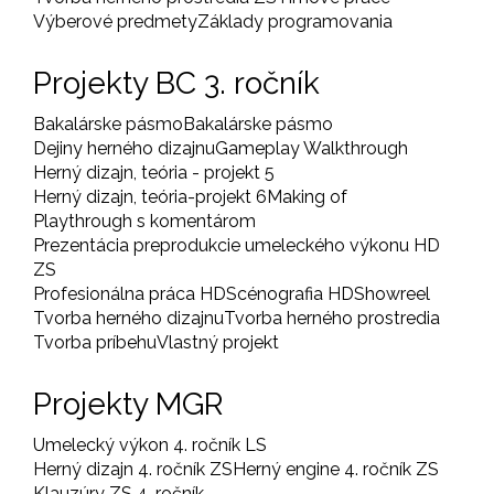
Výberové predmety
Základy programovania
Projekty BC 3. ročník
Bakalárske pásmo
Bakalárske pásmo
Dejiny herného dizajnu
Gameplay Walkthrough
Herný dizajn, teória - projekt 5
Herný dizajn, teória-projekt 6
Making of
Playthrough s komentárom
Prezentácia preprodukcie umeleckého výkonu HD
ZS
Profesionálna práca HD
Scénografia HD
Showreel
Tvorba herného dizajnu
Tvorba herného prostredia
Tvorba príbehu
Vlastný projekt
Projekty MGR
Umelecký výkon 4. ročník LS
Herný dizajn 4. ročník ZS
Herný engine 4. ročník ZS
Klauzúry ZS 4. ročník