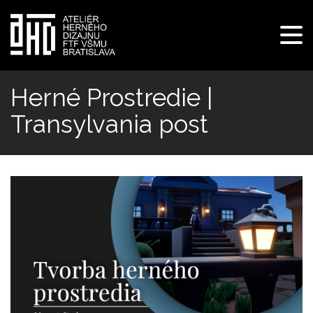
Pre
navi
Skočiť
na
Herné Prostredie |
hlavný
Transylvania post
obsah