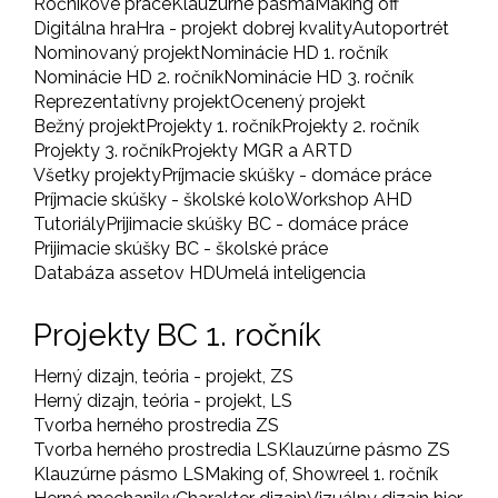
Ročníkové práce
Klauzúrne pásma
Making off
Digitálna hra
Hra - projekt dobrej kvality
Autoportrét
Nominovaný projekt
Nominácie HD 1. ročník
Nominácie HD 2. ročník
Nominácie HD 3. ročník
Reprezentatívny projekt
Ocenený projekt
Bežný projekt
Projekty 1. ročník
Projekty 2. ročník
Projekty 3. ročník
Projekty MGR a ARTD
Všetky projekty
Príjmacie skúšky - domáce práce
Príjmacie skúšky - školské kolo
Workshop AHD
Tutoriály
Prijimacie skúšky BC - domáce práce
Prijimacie skúšky BC - školské práce
Databáza assetov HD
Umelá inteligencia
Projekty BC 1. ročník
Herný dizajn, teória - projekt, ZS
Herný dizajn, teória - projekt, LS
Tvorba herného prostredia ZS
Tvorba herného prostredia LS
Klauzúrne pásmo ZS
Klauzúrne pásmo LS
Making of, Showreel 1. ročník