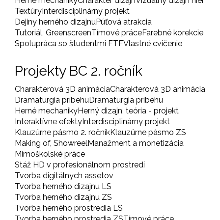
Herné mechaniky
Charakter dizajn
Vizuálny dizajn hier
Textúry
Interdisciplinárny projekt
Dejiny herného dizajnu
Púťová atrakcia
Tutoriál, Greenscreen
Tímové práce
Farebné korekcie
Spolupráca so študentmi FTF
Vlastné cvičenie
Projekty BC 2. ročník
Charakterová 3D animácia
Charakterová 3D animácia
Dramaturgia príbehu
Dramaturgia príbehu
Herné mechaniky
Herný dizajn, teória - projekt
Interaktívne efekty
Interdisciplinárny projekt
Klauzúrne pásmo 2. ročník
Klauzúrne pásmo ZS
Making of, Showreel
Manažment a monetizácia
Mimoškolské práce
Stáž HD v profesionálnom prostredí
Tvorba digitálnych assetov
Tvorba herného dizajnu LS
Tvorba herného dizajnu ZS
Tvorba herného prostredia LS
Tvorba herného prostredia ZS
Tímové práce