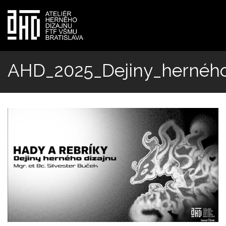
Skočiť
na
AHD_2025_Dejiny_herného
hlavný
obsah