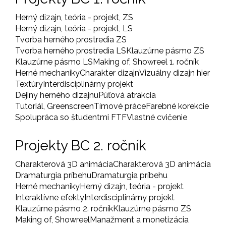
Herný dizajn, teória - projekt, ZS
Herný dizajn, teória - projekt, LS
Tvorba herného prostredia ZS
Tvorba herného prostredia LS
Klauzúrne pásmo ZS
Klauzúrne pásmo LS
Making of, Showreel 1. ročník
Herné mechaniky
Charakter dizajn
Vizuálny dizajn hier
Textúry
Interdisciplinárny projekt
Dejiny herného dizajnu
Púťová atrakcia
Tutoriál, Greenscreen
Tímové práce
Farebné korekcie
Spolupráca so študentmi FTF
Vlastné cvičenie
Projekty BC 2. ročník
Charakterová 3D animácia
Charakterová 3D animácia
Dramaturgia príbehu
Dramaturgia príbehu
Herné mechaniky
Herný dizajn, teória - projekt
Interaktívne efekty
Interdisciplinárny projekt
Klauzúrne pásmo 2. ročník
Klauzúrne pásmo ZS
Making of, Showreel
Manažment a monetizácia