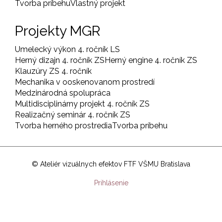
Tvorba príbehu
Vlastný projekt
Projekty MGR
Umelecký výkon 4. ročník LS
Herný dizajn 4. ročník ZS
Herný engine 4. ročník ZS
Klauzúry ZS 4. ročník
Mechanika v ooskenovanom prostredí
Medzinárodná spolupráca
Multidisciplinárny projekt 4. ročník ZS
Realizačný seminár 4. ročník ZS
Tvorba herného prostredia
Tvorba príbehu
© Ateliér vizuálnych efektov FTF VŠMU Bratislava
User
Prihlásenie
account
menu