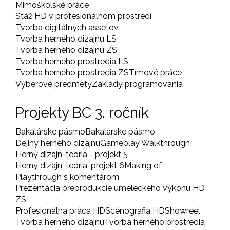
Mimoškolské práce
Stáž HD v profesionálnom prostredí
Tvorba digitálnych assetov
Tvorba herného dizajnu LS
Tvorba herného dizajnu ZS
Tvorba herného prostredia LS
Tvorba herného prostredia ZS
Tímové práce
Výberové predmety
Základy programovania
Projekty BC 3. ročník
Bakalárske pásmo
Bakalárske pásmo
Dejiny herného dizajnu
Gameplay Walkthrough
Herný dizajn, teória - projekt 5
Herný dizajn, teória-projekt 6
Making of
Playthrough s komentárom
Prezentácia preprodukcie umeleckého výkonu HD
ZS
Profesionálna práca HD
Scénografia HD
Showreel
Tvorba herného dizajnu
Tvorba herného prostredia