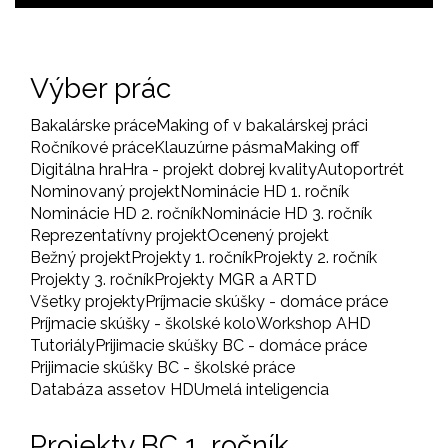
Výber prác
Bakalárske práce
Making of v bakalárskej práci
Ročníkové práce
Klauzúrne pásma
Making off
Digitálna hra
Hra - projekt dobrej kvality
Autoportrét
Nominovaný projekt
Nominácie HD 1. ročník
Nominácie HD 2. ročník
Nominácie HD 3. ročník
Reprezentatívny projekt
Ocenený projekt
Bežný projekt
Projekty 1. ročník
Projekty 2. ročník
Projekty 3. ročník
Projekty MGR a ARTD
Všetky projekty
Príjmacie skúšky - domáce práce
Príjmacie skúšky - školské kolo
Workshop AHD
Tutoriály
Prijimacie skúšky BC - domáce práce
Prijimacie skúšky BC - školské práce
Databáza assetov HD
Umelá inteligencia
Projekty BC 1. ročník