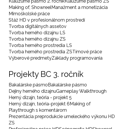
Klauzúrne pásmo 2. ročník
Klauzúrne pásmo ZS
Making of, Showreel
Manažment a monetizácia
Mimoškolské práce
Stáž HD v profesionálnom prostredí
Tvorba digitálnych assetov
Tvorba herného dizajnu LS
Tvorba herného dizajnu ZS
Tvorba herného prostredia LS
Tvorba herného prostredia ZS
Tímové práce
Výberové predmety
Základy programovania
Projekty BC 3. ročník
Bakalárske pásmo
Bakalárske pásmo
Dejiny herného dizajnu
Gameplay Walkthrough
Herný dizajn, teória - projekt 5
Herný dizajn, teória-projekt 6
Making of
Playthrough s komentárom
Prezentácia preprodukcie umeleckého výkonu HD
ZS