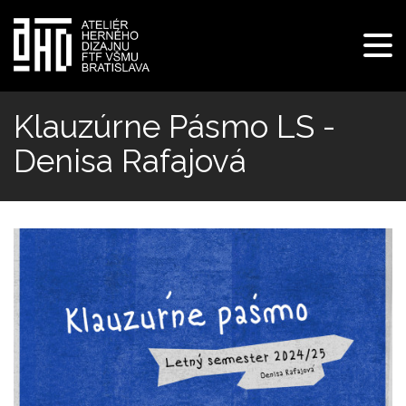
Pre
navi
Skočiť
na
Klauzúrne Pásmo LS -
hlavný
Denisa Rafajová
obsah