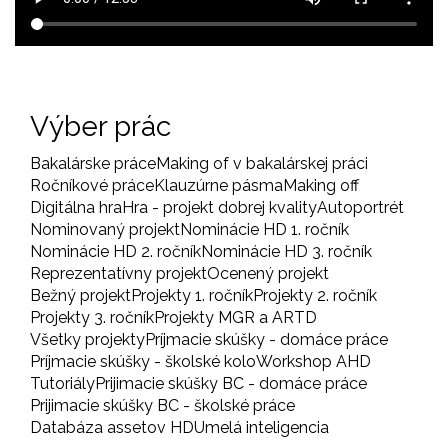
Výber prác
Bakalárske práce
Making of v bakalárskej práci
Ročníkové práce
Klauzúrne pásma
Making off
Digitálna hra
Hra - projekt dobrej kvality
Autoportrét
Nominovaný projekt
Nominácie HD 1. ročník
Nominácie HD 2. ročník
Nominácie HD 3. ročník
Reprezentatívny projekt
Ocenený projekt
Bežný projekt
Projekty 1. ročník
Projekty 2. ročník
Projekty 3. ročník
Projekty MGR a ARTD
Všetky projekty
Príjmacie skúšky - domáce práce
Príjmacie skúšky - školské kolo
Workshop AHD
Tutoriály
Prijimacie skúšky BC - domáce práce
Prijimacie skúšky BC - školské práce
Databáza assetov HD
Umelá inteligencia