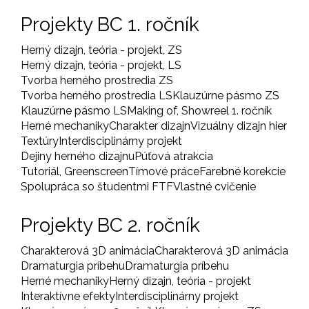
Projekty BC 1. ročník
Herný dizajn, teória - projekt, ZS
Herný dizajn, teória - projekt, LS
Tvorba herného prostredia ZS
Tvorba herného prostredia LS
Klauzúrne pásmo ZS
Klauzúrne pásmo LS
Making of, Showreel 1. ročník
Herné mechaniky
Charakter dizajn
Vizuálny dizajn hier
Textúry
Interdisciplinárny projekt
Dejiny herného dizajnu
Púťová atrakcia
Tutoriál, Greenscreen
Tímové práce
Farebné korekcie
Spolupráca so študentmi FTF
Vlastné cvičenie
Projekty BC 2. ročník
Charakterová 3D animácia
Charakterová 3D animácia
Dramaturgia príbehu
Dramaturgia príbehu
Herné mechaniky
Herný dizajn, teória - projekt
Interaktívne efekty
Interdisciplinárny projekt