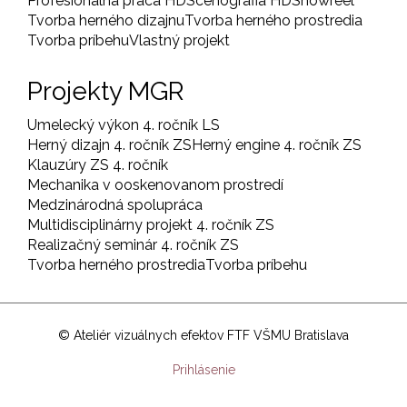
Profesionálna práca HD
Scénografia HD
Showreel
Tvorba herného dizajnu
Tvorba herného prostredia
Tvorba príbehu
Vlastný projekt
Projekty MGR
Umelecký výkon 4. ročník LS
Herný dizajn 4. ročník ZS
Herný engine 4. ročník ZS
Klauzúry ZS 4. ročník
Mechanika v ooskenovanom prostredí
Medzinárodná spolupráca
Multidisciplinárny projekt 4. ročník ZS
Realizačný seminár 4. ročník ZS
Tvorba herného prostredia
Tvorba príbehu
© Ateliér vizuálnych efektov FTF VŠMU Bratislava
User
Prihlásenie
account