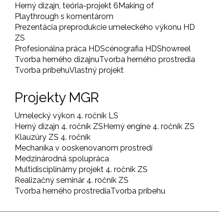
Herný dizajn, teória-projekt 6
Making of
Playthrough s komentárom
Prezentácia preprodukcie umeleckého výkonu HD
ZS
Profesionálna práca HD
Scénografia HD
Showreel
Tvorba herného dizajnu
Tvorba herného prostredia
Tvorba príbehu
Vlastný projekt
Projekty MGR
Umelecký výkon 4. ročník LS
Herný dizajn 4. ročník ZS
Herný engine 4. ročník ZS
Klauzúry ZS 4. ročník
Mechanika v ooskenovanom prostredí
Medzinárodná spolupráca
Multidisciplinárny projekt 4. ročník ZS
Realizačný seminár 4. ročník ZS
Tvorba herného prostredia
Tvorba príbehu