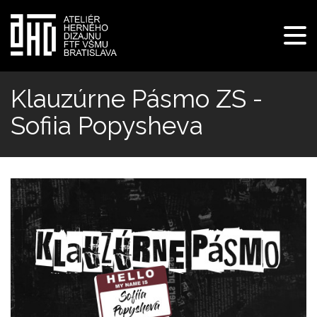
Pre
navi
Skočiť
na
Klauzúrne Pásmo ZS -
hlavný
Sofiia Popysheva
obsah