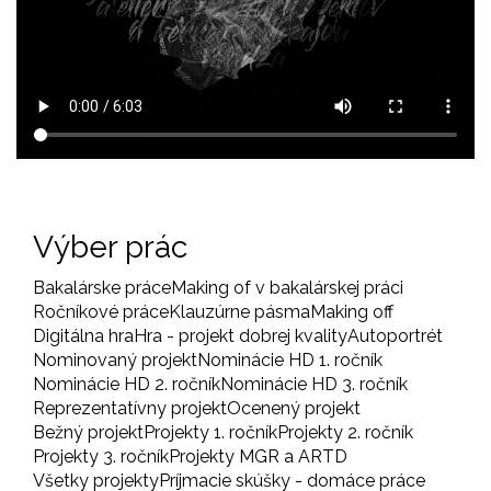
Výber prác
Bakalárske práce
Making of v bakalárskej práci
Ročníkové práce
Klauzúrne pásma
Making off
Digitálna hra
Hra - projekt dobrej kvality
Autoportrét
Nominovaný projekt
Nominácie HD 1. ročník
Nominácie HD 2. ročník
Nominácie HD 3. ročník
Reprezentatívny projekt
Ocenený projekt
Bežný projekt
Projekty 1. ročník
Projekty 2. ročník
Projekty 3. ročník
Projekty MGR a ARTD
Všetky projekty
Príjmacie skúšky - domáce práce