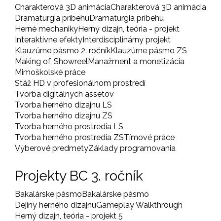
Charakterová 3D animácia
Charakterová 3D animácia
Dramaturgia príbehu
Dramaturgia príbehu
Herné mechaniky
Herný dizajn, teória - projekt
Interaktívne efekty
Interdisciplinárny projekt
Klauzúrne pásmo 2. ročník
Klauzúrne pásmo ZS
Making of, Showreel
Manažment a monetizácia
Mimoškolské práce
Stáž HD v profesionálnom prostredí
Tvorba digitálnych assetov
Tvorba herného dizajnu LS
Tvorba herného dizajnu ZS
Tvorba herného prostredia LS
Tvorba herného prostredia ZS
Tímové práce
Výberové predmety
Základy programovania
Projekty BC 3. ročník
Bakalárske pásmo
Bakalárske pásmo
Dejiny herného dizajnu
Gameplay Walkthrough
Herný dizajn, teória - projekt 5