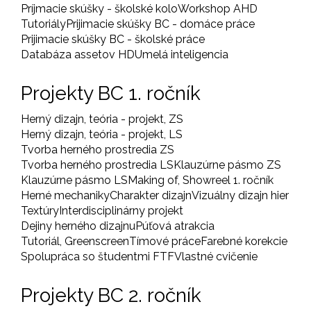
Príjmacie skúšky - školské kolo
Workshop AHD
Tutoriály
Prijimacie skúšky BC - domáce práce
Prijimacie skúšky BC - školské práce
Databáza assetov HD
Umelá inteligencia
Projekty BC 1. ročník
Herný dizajn, teória - projekt, ZS
Herný dizajn, teória - projekt, LS
Tvorba herného prostredia ZS
Tvorba herného prostredia LS
Klauzúrne pásmo ZS
Klauzúrne pásmo LS
Making of, Showreel 1. ročník
Herné mechaniky
Charakter dizajn
Vizuálny dizajn hier
Textúry
Interdisciplinárny projekt
Dejiny herného dizajnu
Púťová atrakcia
Tutoriál, Greenscreen
Tímové práce
Farebné korekcie
Spolupráca so študentmi FTF
Vlastné cvičenie
Projekty BC 2. ročník