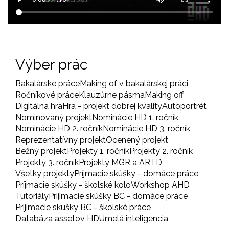
Výber prác
Bakalárske práce
Making of v bakalárskej práci
Ročníkové práce
Klauzúrne pásma
Making off
Digitálna hra
Hra - projekt dobrej kvality
Autoportrét
Nominovaný projekt
Nominácie HD 1. ročník
Nominácie HD 2. ročník
Nominácie HD 3. ročník
Reprezentatívny projekt
Ocenený projekt
Bežný projekt
Projekty 1. ročník
Projekty 2. ročník
Projekty 3. ročník
Projekty MGR a ARTD
Všetky projekty
Príjmacie skúšky - domáce práce
Príjmacie skúšky - školské kolo
Workshop AHD
Tutoriály
Prijimacie skúšky BC - domáce práce
Prijimacie skúšky BC - školské práce
Databáza assetov HD
Umelá inteligencia