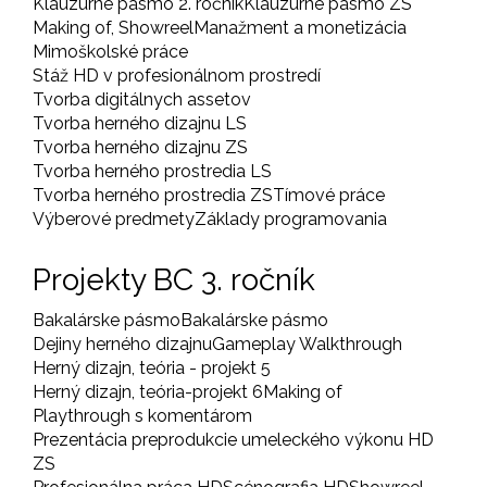
Klauzúrne pásmo 2. ročník
Klauzúrne pásmo ZS
Making of, Showreel
Manažment a monetizácia
Mimoškolské práce
Stáž HD v profesionálnom prostredí
Tvorba digitálnych assetov
Tvorba herného dizajnu LS
Tvorba herného dizajnu ZS
Tvorba herného prostredia LS
Tvorba herného prostredia ZS
Tímové práce
Výberové predmety
Základy programovania
Projekty BC 3. ročník
Bakalárske pásmo
Bakalárske pásmo
Dejiny herného dizajnu
Gameplay Walkthrough
Herný dizajn, teória - projekt 5
Herný dizajn, teória-projekt 6
Making of
Playthrough s komentárom
Prezentácia preprodukcie umeleckého výkonu HD
ZS