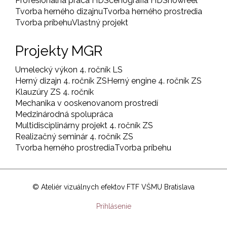
Profesionálna práca HD
Scénografia HD
Showreel
Tvorba herného dizajnu
Tvorba herného prostredia
Tvorba príbehu
Vlastný projekt
Projekty MGR
Umelecký výkon 4. ročník LS
Herný dizajn 4. ročník ZS
Herný engine 4. ročník ZS
Klauzúry ZS 4. ročník
Mechanika v ooskenovanom prostredí
Medzinárodná spolupráca
Multidisciplinárny projekt 4. ročník ZS
Realizačný seminár 4. ročník ZS
Tvorba herného prostredia
Tvorba príbehu
© Ateliér vizuálnych efektov FTF VŠMU Bratislava
User
Prihlásenie
account