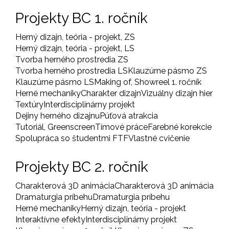
Projekty BC 1. ročník
Herný dizajn, teória - projekt, ZS
Herný dizajn, teória - projekt, LS
Tvorba herného prostredia ZS
Tvorba herného prostredia LS
Klauzúrne pásmo ZS
Klauzúrne pásmo LS
Making of, Showreel 1. ročník
Herné mechaniky
Charakter dizajn
Vizuálny dizajn hier
Textúry
Interdisciplinárny projekt
Dejiny herného dizajnu
Púťová atrakcia
Tutoriál, Greenscreen
Tímové práce
Farebné korekcie
Spolupráca so študentmi FTF
Vlastné cvičenie
Projekty BC 2. ročník
Charakterová 3D animácia
Charakterová 3D animácia
Dramaturgia príbehu
Dramaturgia príbehu
Herné mechaniky
Herný dizajn, teória - projekt
Interaktívne efekty
Interdisciplinárny projekt