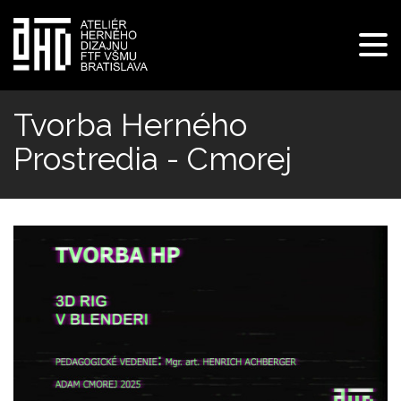
Pre
navi
Skočiť
na
Tvorba Herného
hlavný
Prostredia - Cmorej
obsah