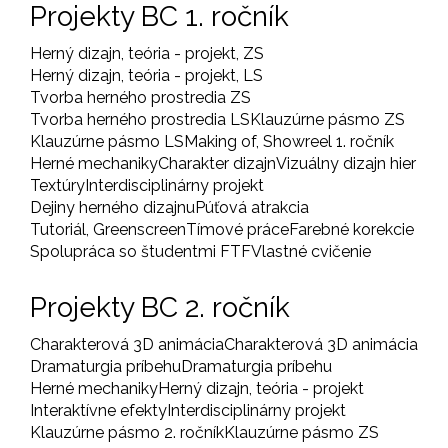
Projekty BC 1. ročník
Herný dizajn, teória - projekt, ZS
Herný dizajn, teória - projekt, LS
Tvorba herného prostredia ZS
Tvorba herného prostredia LS
Klauzúrne pásmo ZS
Klauzúrne pásmo LS
Making of, Showreel 1. ročník
Herné mechaniky
Charakter dizajn
Vizuálny dizajn hier
Textúry
Interdisciplinárny projekt
Dejiny herného dizajnu
Púťová atrakcia
Tutoriál, Greenscreen
Tímové práce
Farebné korekcie
Spolupráca so študentmi FTF
Vlastné cvičenie
Projekty BC 2. ročník
Charakterová 3D animácia
Charakterová 3D animácia
Dramaturgia príbehu
Dramaturgia príbehu
Herné mechaniky
Herný dizajn, teória - projekt
Interaktívne efekty
Interdisciplinárny projekt
Klauzúrne pásmo 2. ročník
Klauzúrne pásmo ZS