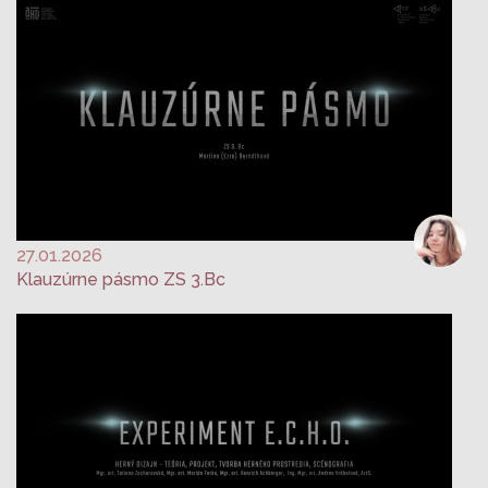
27.01.2026
Klauzúrne pásmo ZS 3.Bc