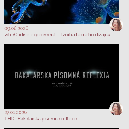
09.06.2026
VibeCoding experiment - Tvorba herného dizajnu
27.01.2026
THD- Bakalárska písomná reflexia