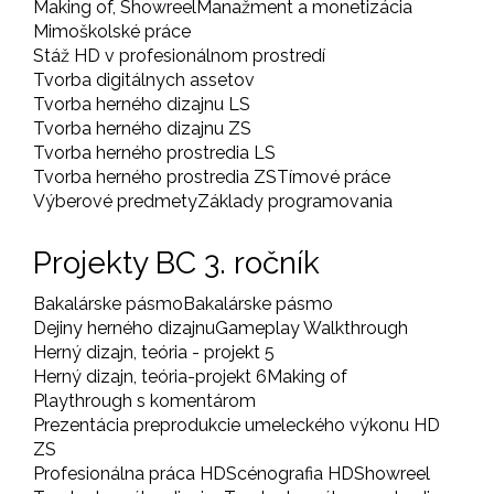
Making of, Showreel
Manažment a monetizácia
Mimoškolské práce
Stáž HD v profesionálnom prostredí
Tvorba digitálnych assetov
Tvorba herného dizajnu LS
Tvorba herného dizajnu ZS
Tvorba herného prostredia LS
Tvorba herného prostredia ZS
Tímové práce
Výberové predmety
Základy programovania
Projekty BC 3. ročník
Bakalárske pásmo
Bakalárske pásmo
Dejiny herného dizajnu
Gameplay Walkthrough
Herný dizajn, teória - projekt 5
Herný dizajn, teória-projekt 6
Making of
Playthrough s komentárom
Prezentácia preprodukcie umeleckého výkonu HD
ZS
Profesionálna práca HD
Scénografia HD
Showreel