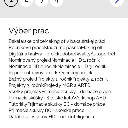
stránka
Výber prác
Bakalárske práce
Making of v bakalárskej práci
Ročníkové práce
Klauzúrne pásma
Making off
Digitálna hra
Hra - projekt dobrej kvality
Autoportrét
Nominovaný projekt
Nominácie HD 1. ročník
Nominácie HD 2. ročník
Nominácie HD 3. ročník
Reprezentatívny projekt
Ocenený projekt
Bežný projekt
Projekty 1. ročník
Projekty 2. ročník
Projekty 3. ročník
Projekty MGR a ARTD
Všetky projekty
Príjmacie skúšky - domáce práce
Príjmacie skúšky - školské kolo
Workshop AHD
Tutoriály
Prijimacie skúšky BC - domáce práce
Prijimacie skúšky BC - školské práce
Databáza assetov HD
Umelá inteligencia