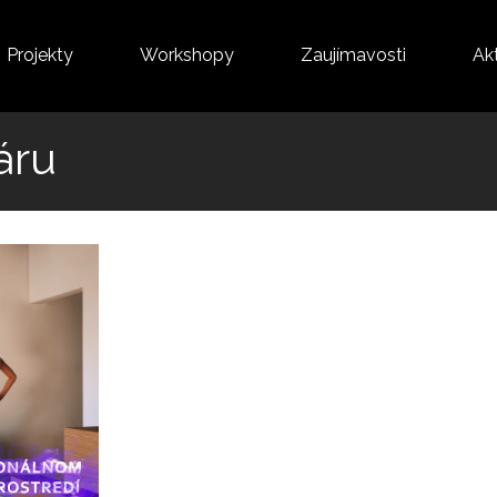
Projekty
Workshopy
Zaujímavosti
Akt
áru