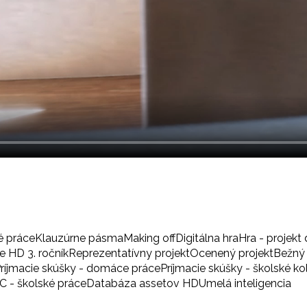
é práce
Klauzúrne pásma
Making off
Digitálna hra
Hra - projekt 
 HD 3. ročník
Reprezentatívny projekt
Ocenený projekt
Bežný 
ríjmacie skúšky - domáce práce
Príjmacie skúšky - školské ko
BC - školské práce
Databáza assetov HD
Umelá inteligencia