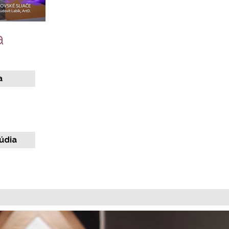
a
a
údia