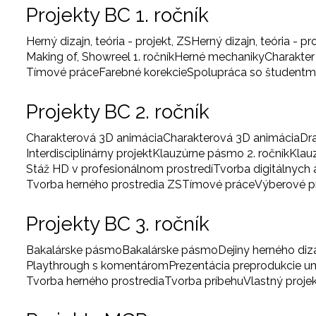
Projekty BC 1. ročník
Herný dizajn, teória - projekt, ZS
Herný dizajn, teória - pr
Making of, Showreel 1. ročník
Herné mechaniky
Charakter
Tímové práce
Farebné korekcie
Spolupráca so študentm
Projekty BC 2. ročník
Charakterová 3D animácia
Charakterová 3D animácia
Dr
Interdisciplinárny projekt
Klauzúrne pásmo 2. ročník
Klau
Stáž HD v profesionálnom prostredí
Tvorba digitálnych
Tvorba herného prostredia ZS
Tímové práce
Výberové 
Projekty BC 3. ročník
Bakalárske pásmo
Bakalárske pásmo
Dejiny herného diz
Playthrough s komentárom
Prezentácia preprodukcie 
Tvorba herného prostredia
Tvorba príbehu
Vlastný proje