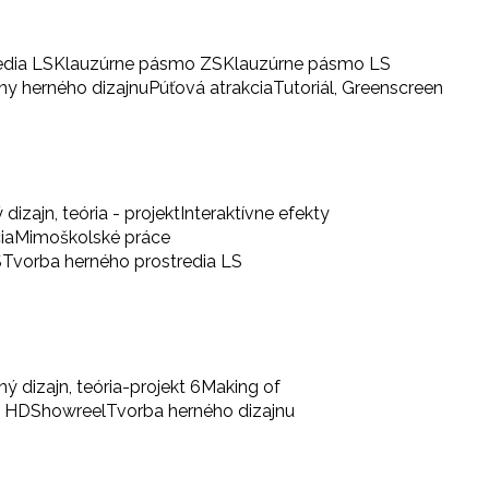
edia LS
Klauzúrne pásmo ZS
Klauzúrne pásmo LS
iny herného dizajnu
Púťová atrakcia
Tutoriál, Greenscreen
 dizajn, teória - projekt
Interaktívne efekty
ia
Mimoškolské práce
S
Tvorba herného prostredia LS
ný dizajn, teória-projekt 6
Making of
a HD
Showreel
Tvorba herného dizajnu