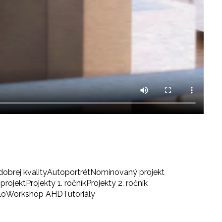
dobrej kvality
Autoportrét
Nominovaný projekt
projekt
Projekty 1. ročník
Projekty 2. ročník
lo
Workshop AHD
Tutoriály