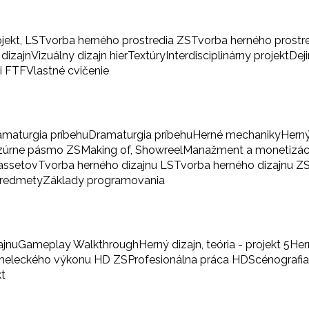
ojekt, LS
Tvorba herného prostredia ZS
Tvorba herného prostr
 dizajn
Vizuálny dizajn hier
Textúry
Interdisciplinárny projekt
Dej
i FTF
Vlastné cvičenie
amaturgia príbehu
Dramaturgia príbehu
Herné mechaniky
Herný
zúrne pásmo ZS
Making of, Showreel
Manažment a monetizác
 assetov
Tvorba herného dizajnu LS
Tvorba herného dizajnu Z
predmety
Základy programovania
ajnu
Gameplay Walkthrough
Herný dizajn, teória - projekt 5
Her
umeleckého výkonu HD ZS
Profesionálna práca HD
Scénografi
kt