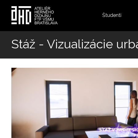
Top
Študenti
menu
Skočiť
na
Stáž - Vizualizácie urb
hlavný
obsah