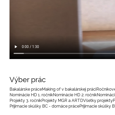
Výber prác
Bakalárske práce
Making of v bakalárskej práci
Ročníkov
Nominácie HD 1. ročník
Nominácie HD 2. ročník
Nominácie
Projekty 3. ročník
Projekty MGR a ARTD
Všetky projekty
P
Prijimacie skúšky BC - domáce práce
Prijimacie skúšky 