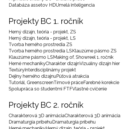
Databáza assetov HD
Umelá inteligencia
Projekty BC 1. ročník
Herný dizajn, teória - projekt, ZS
Herný dizajn, teória - projekt, LS
Tvorba herného prostredia ZS
Tvorba herného prostredia LS
Klauzúrne pásmo ZS
Klauzúrne pásmo LS
Making of, Showreel 1. ročník
Herné mechaniky
Charakter dizajn
Vizuálny dizajn hier
Textúry
Interdisciplinárny projekt
Dejiny herného dizajnu
Púťová atrakcia
Tutoriál, Greenscreen
Tímové práce
Farebné korekcie
Spolupráca so študentmi FTF
Vlastné cvičenie
Projekty BC 2. ročník
Charakterová 3D animácia
Charakterová 3D animácia
Dramaturgia príbehu
Dramaturgia príbehu
Herné mechaniky
Herný dizajn, teória - projekt