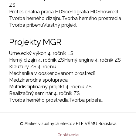
ZS
Profesionálna práca HD
Scénografia HD
Showreel
Tvorba herného dizajnu
Tvorba herného prostredia
Tvorba príbehu
Vlastný projekt
Projekty MGR
Umelecký výkon 4. ročník LS
Herný dizajn 4. ročník ZS
Herný engine 4. ročník ZS
Klauzúry ZS 4. ročník
Mechanika v ooskenovanom prostredí
Medzinárodná spolupráca
Multidisciplinárny projekt 4. ročník ZS
Realizačný seminár 4. ročník ZS
Tvorba herného prostredia
Tvorba príbehu
© Ateliér vizuálnych efektov FTF VŠMU Bratislava
User
Prihlásenie