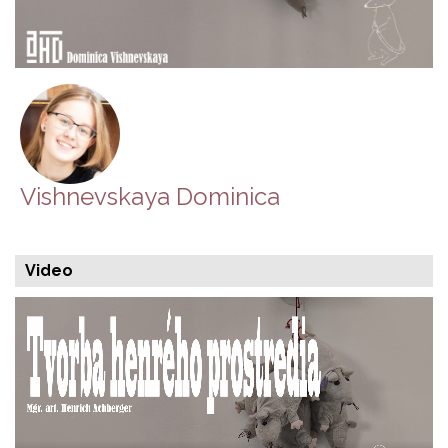
Vishnevskaya Dominica
Video