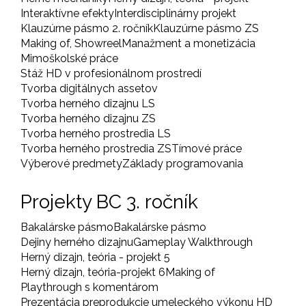
Interaktívne efekty
Interdisciplinárny projekt
Klauzúrne pásmo 2. ročník
Klauzúrne pásmo ZS
Making of, Showreel
Manažment a monetizácia
Mimoškolské práce
Stáž HD v profesionálnom prostredí
Tvorba digitálnych assetov
Tvorba herného dizajnu LS
Tvorba herného dizajnu ZS
Tvorba herného prostredia LS
Tvorba herného prostredia ZS
Tímové práce
Výberové predmety
Základy programovania
Projekty BC 3. ročník
Bakalárske pásmo
Bakalárske pásmo
Dejiny herného dizajnu
Gameplay Walkthrough
Herný dizajn, teória - projekt 5
Herný dizajn, teória-projekt 6
Making of
Playthrough s komentárom
Prezentácia preprodukcie umeleckého výkonu HD