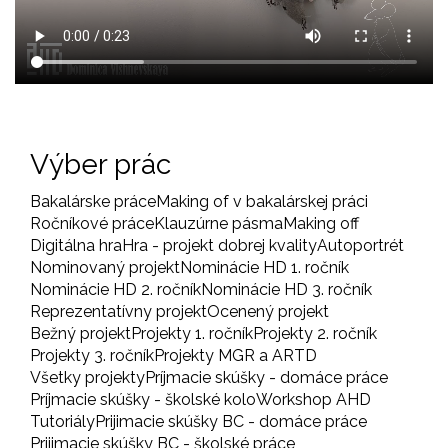
Výber prác
Bakalárske práce
Making of v bakalárskej práci
Ročníkové práce
Klauzúrne pásma
Making off
Digitálna hra
Hra - projekt dobrej kvality
Autoportrét
Nominovaný projekt
Nominácie HD 1. ročník
Nominácie HD 2. ročník
Nominácie HD 3. ročník
Reprezentatívny projekt
Ocenený projekt
Bežný projekt
Projekty 1. ročník
Projekty 2. ročník
Projekty 3. ročník
Projekty MGR a ARTD
Všetky projekty
Príjmacie skúšky - domáce práce
Príjmacie skúšky - školské kolo
Workshop AHD
Tutoriály
Prijimacie skúšky BC - domáce práce
Prijimacie skúšky BC - školské práce