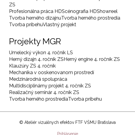
ZS
Profesionálna práca HD
Scénografia HD
Showreel
Tvorba herného dizajnu
Tvorba herného prostredia
Tvorba príbehu
Vlastný projekt
Projekty MGR
Umelecký výkon 4. ročník LS
Herný dizajn 4. ročník ZS
Herný engine 4. ročník ZS
Klauzúry ZS 4. ročník
Mechanika v ooskenovanom prostredí
Medzinárodná spolupráca
Multidisciplinárny projekt 4. ročník ZS
Realizačný seminár 4. ročník ZS
Tvorba herného prostredia
Tvorba príbehu
© Ateliér vizuálnych efektov FTF VŠMU Bratislava
User
Prihlásenie