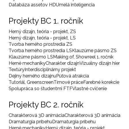
Databáza assetov HD
Umelá inteligencia
Projekty BC 1. ročník
Herný dizajn, teória - projekt, ZS
Herný dizajn, teória - projekt, LS
Tvorba herného prostredia ZS
Tvorba herného prostredia LS
Klauzúrne pásmo ZS
Klauzúrne pásmo LS
Making of, Showreel 1. ročník
Herné mechaniky
Charakter dizajn
Vizuálny dizajn hier
Textúry
Interdisciplinárny projekt
Dejiny herného dizajnu
Púťová atrakcia
Tutoriál, Greenscreen
Tímové práce
Farebné korekcie
Spolupráca so študentmi FTF
Vlastné cvičenie
Projekty BC 2. ročník
Charakterová 3D animácia
Charakterová 3D animácia
Dramaturgia príbehu
Dramaturgia príbehu
Herné mechaniky
Herný dizajn, teória - projekt