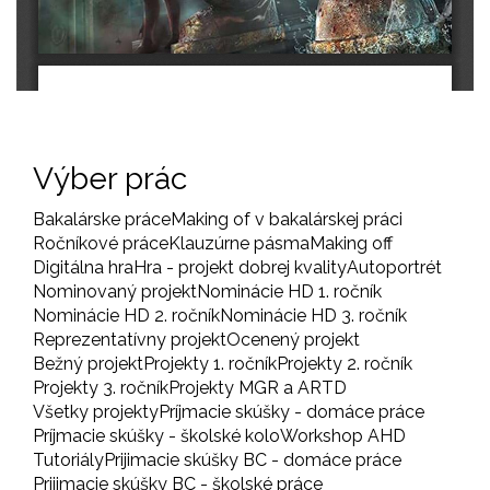
Výber prác
Bakalárske práce
Making of v bakalárskej práci
Ročníkové práce
Klauzúrne pásma
Making off
Digitálna hra
Hra - projekt dobrej kvality
Autoportrét
Nominovaný projekt
Nominácie HD 1. ročník
Nominácie HD 2. ročník
Nominácie HD 3. ročník
Reprezentatívny projekt
Ocenený projekt
Bežný projekt
Projekty 1. ročník
Projekty 2. ročník
Projekty 3. ročník
Projekty MGR a ARTD
Všetky projekty
Príjmacie skúšky - domáce práce
Príjmacie skúšky - školské kolo
Workshop AHD
Tutoriály
Prijimacie skúšky BC - domáce práce
Prijimacie skúšky BC - školské práce