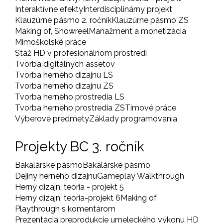
Interaktívne efekty
Interdisciplinárny projekt
Klauzúrne pásmo 2. ročník
Klauzúrne pásmo ZS
Making of, Showreel
Manažment a monetizácia
Mimoškolské práce
Stáž HD v profesionálnom prostredí
Tvorba digitálnych assetov
Tvorba herného dizajnu LS
Tvorba herného dizajnu ZS
Tvorba herného prostredia LS
Tvorba herného prostredia ZS
Tímové práce
Výberové predmety
Základy programovania
Projekty BC 3. ročník
Bakalárske pásmo
Bakalárske pásmo
Dejiny herného dizajnu
Gameplay Walkthrough
Herný dizajn, teória - projekt 5
Herný dizajn, teória-projekt 6
Making of
Playthrough s komentárom
Prezentácia preprodukcie umeleckého výkonu HD