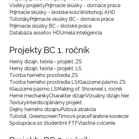
Všetky projekty
Príjmacie skúšky - domáce práce
Príjmacie skúšky - školské kolo
Workshop AHD
Tutoriály
Prijimacie skúšky BC - domáce práce
Prijimacie skúšky BC - školské práce
Databáza assetov HD
Umelá inteligencia
Projekty BC 1. ročník
Herný dizajn, teória - projekt, ZS
Herný dizajn, teória - projekt, LS
Tvorba herného prostredia ZS
Tvorba herného prostredia LS
Klauzúrne pásmo ZS
Klauzúrne pásmo LS
Making of, Showreel 1. ročník
Herné mechaniky
Charakter dizajn
Vizuálny dizajn hier
Textúry
Interdisciplinárny projekt
Dejiny herného dizajnu
Púťová atrakcia
Tutoriál, Greenscreen
Tímové práce
Farebné korekcie
Spolupráca so študentmi FTF
Vlastné cvičenie