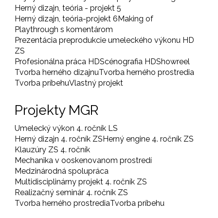
Herný dizajn, teória - projekt 5
Herný dizajn, teória-projekt 6
Making of
Playthrough s komentárom
Prezentácia preprodukcie umeleckého výkonu HD
ZS
Profesionálna práca HD
Scénografia HD
Showreel
Tvorba herného dizajnu
Tvorba herného prostredia
Tvorba príbehu
Vlastný projekt
Projekty MGR
Umelecký výkon 4. ročník LS
Herný dizajn 4. ročník ZS
Herný engine 4. ročník ZS
Klauzúry ZS 4. ročník
Mechanika v ooskenovanom prostredí
Medzinárodná spolupráca
Multidisciplinárny projekt 4. ročník ZS
Realizačný seminár 4. ročník ZS
Tvorba herného prostredia
Tvorba príbehu