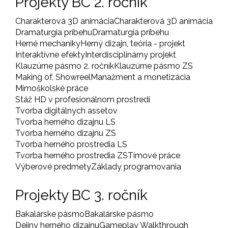
Projekty BC 2. ročník
Charakterová 3D animácia
Charakterová 3D animácia
Dramaturgia príbehu
Dramaturgia príbehu
Herné mechaniky
Herný dizajn, teória - projekt
Interaktívne efekty
Interdisciplinárny projekt
Klauzúrne pásmo 2. ročník
Klauzúrne pásmo ZS
Making of, Showreel
Manažment a monetizácia
Mimoškolské práce
Stáž HD v profesionálnom prostredí
Tvorba digitálnych assetov
Tvorba herného dizajnu LS
Tvorba herného dizajnu ZS
Tvorba herného prostredia LS
Tvorba herného prostredia ZS
Tímové práce
Výberové predmety
Základy programovania
Projekty BC 3. ročník
Bakalárske pásmo
Bakalárske pásmo
Dejiny herného dizajnu
Gameplay Walkthrough