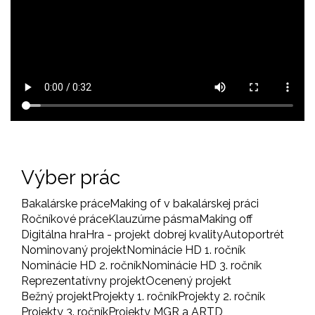
Výber prác
Bakalárske práce
Making of v bakalárskej práci
Ročníkové práce
Klauzúrne pásma
Making off
Digitálna hra
Hra - projekt dobrej kvality
Autoportrét
Nominovaný projekt
Nominácie HD 1. ročník
Nominácie HD 2. ročník
Nominácie HD 3. ročník
Reprezentatívny projekt
Ocenený projekt
Bežný projekt
Projekty 1. ročník
Projekty 2. ročník
Projekty 3. ročník
Projekty MGR a ARTD