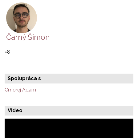
Čarný Šimon
+
8
Spolupráca s
Cmorej Adam
Video