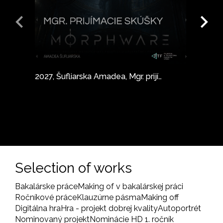
2027, Šufliarska Amadea, Mgr. prijímacie skúšky
Selection of works
Bakalárske práce
Making of v bakalárskej práci
Ročníkové práce
Klauzúrne pásma
Making off
Digitálna hra
Hra - projekt dobrej kvality
Autoportrét
Nominovaný projekt
Nominácie HD 1. ročník