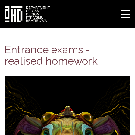
Tog
navi
Skip
to
main
Entrance exams -
content
realised homework