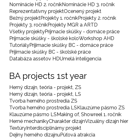
Nominácie HD 2. ročník
Nominácie HD 3. ročník
Reprezentatívny projekt
Ocenený projekt
Bežný projekt
Projekty 1. ročník
Projekty 2. ročník
Projekty 3. ročník
Projekty MGR a ARTD
Všetky projekty
Príjmacie skúšky - domáce práce
Príjmacie skúšky - školské kolo
Workshop AHD
Tutoriály
Prijimacie skúšky BC - domáce práce
Prijimacie skúšky BC - školské práce
Databáza assetov HD
Umelá inteligencia
BA projects 1st year
Herný dizajn, teória - projekt, ZS
Herný dizajn, teória - projekt, LS
Tvorba herného prostredia ZS
Tvorba herného prostredia LS
Klauzúrne pásmo ZS
Klauzúrne pásmo LS
Making of, Showreel 1. ročník
Herné mechaniky
Charakter dizajn
Vizuálny dizajn hier
Textúry
Interdisciplinárny projekt
Dejiny herného dizajnu
Púťová atrakcia