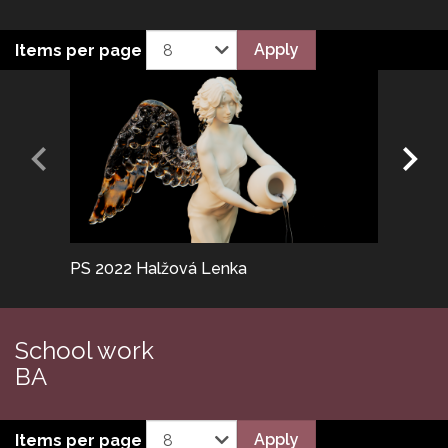
Apply
Items per page
PS 2022 Halžová Lenka
PS 2025
School work
BA
Apply
Items per page