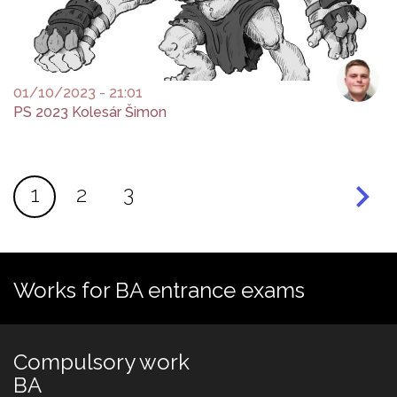
01/10/2023 - 21:01
PS 2023 Kolesár Šimon
Pagination
Current
1
Page
2
Page
3
page
Works for BA entrance exams
Compulsory work
BA