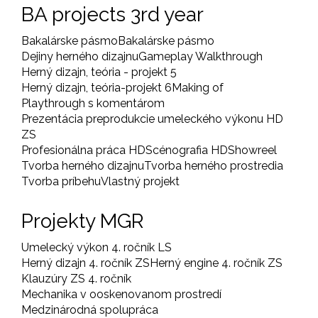
BA projects 3rd year
Bakalárske pásmo
Bakalárske pásmo
Dejiny herného dizajnu
Gameplay Walkthrough
Herný dizajn, teória - projekt 5
Herný dizajn, teória-projekt 6
Making of
Playthrough s komentárom
Prezentácia preprodukcie umeleckého výkonu HD
ZS
Profesionálna práca HD
Scénografia HD
Showreel
Tvorba herného dizajnu
Tvorba herného prostredia
Tvorba príbehu
Vlastný projekt
Projekty MGR
Umelecký výkon 4. ročník LS
Herný dizajn 4. ročník ZS
Herný engine 4. ročník ZS
Klauzúry ZS 4. ročník
Mechanika v ooskenovanom prostredí
Medzinárodná spolupráca