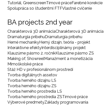
Tutoriál, Greenscreen
Tímové práce
Farebné korekcie
Spolupráca so študentmi FTF
Vlastné cvičenie
BA projects 2nd year
Charakterová 3D animácia
Charakterová 3D animácia
Dramaturgia príbehu
Dramaturgia príbehu
Herné mechaniky
Herný dizajn, teória - projekt
Interaktívne efekty
Interdisciplinárny projekt
Klauzúrne pásmo 2. ročník
Klauzúrne pásmo ZS
Making of, Showreel
Manažment a monetizácia
Mimoškolské práce
Stáž HD v profesionálnom prostredí
Tvorba digitálnych assetov
Tvorba herného dizajnu LS
Tvorba herného dizajnu ZS
Tvorba herného prostredia LS
Tvorba herného prostredia ZS
Tímové práce
Výberové predmety
Základy programovania