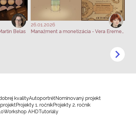
26.01.2026
artin Belas
Manažment a monetizácia - Vera Eremeeva
dobrej kvality
Autoportrét
Nominovaný projekt
projekt
Projekty 1. ročník
Projekty 2. ročník
lo
Workshop AHD
Tutoriály