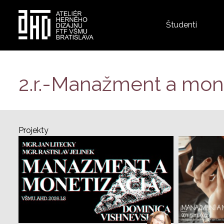
Top
Študenti
menu
Skočiť
na
hlavný
2.r.-Manažment a monet
obsah
Projekty