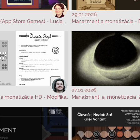
29.01.2026
Core Loops (App Store Games) - Lucia Pokrievková
27.01.2026
Manažment a monetizácia HD - Modifikácia hry Človeče, nehnevaj sa!
Manažment_a_monetizácia_