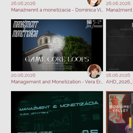
26.06.2026
26.06.2026
Manažnennt a monetizacia - Dominica Vishnevskaya
20.06.2026
18.06.2026
Management and Monetization - Vera Eremeeva