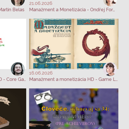
21.06.2026
artin Belas
Manažment a Monetizácia - Ondřej Formánek
16.06.2026
Manažment a monetizácia HD - Core Game Loops
Manažment a monetizácia HD - Game Loop