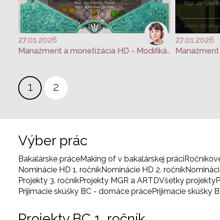
27.01.2026
27.01.2026
Manažment a monetizácia HD - Modifikácia hry Človeče, nehnevaj sa!
Stránkovanie
Aktuálna
1
Page
2
stránka
Výber prác
Bakalárske práce
Making of v bakalárskej práci
Ročníkov
Nominácie HD 1. ročník
Nominácie HD 2. ročník
Nominácie
Projekty 3. ročník
Projekty MGR a ARTD
Všetky projekty
P
Prijimacie skúšky BC - domáce práce
Prijimacie skúšky 
Projekty BC 1. ročník