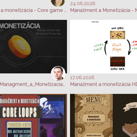
24.06.2026
Manažment a monetizácia - Core game loop - Lesana Behanová
Manažment a Monetizácia - M
17.06.2026
AHD_2026_Managment_a_Monetizacia_LS_Čižmár_Samuel