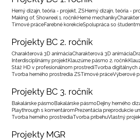
Herný dizajn, teória - projekt, ZS
Herný dizajn, teória - pr
Making of, Showreel 1. ročník
Herné mechaniky
Charakter
Tímové práce
Farebné korekcie
Spolupráca so študentm
Projekty BC 2. ročník
Charakterová 3D animácia
Charakterová 3D animácia
Dr
Interdisciplinárny projekt
Klauzúrne pásmo 2. ročník
Klau
Stáž HD v profesionálnom prostredí
Tvorba digitálnych
Tvorba herného prostredia ZS
Tímové práce
Výberové 
Projekty BC 3. ročník
Bakalárske pásmo
Bakalárske pásmo
Dejiny herného diz
Playthrough s komentárom
Prezentácia preprodukcie 
Tvorba herného prostredia
Tvorba príbehu
Vlastný proje
Projekty MGR