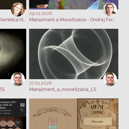
29.01.2026
Manažment a monetizácia - Dominica Vishnevskaya
Manažment a Monetizácia - Ondřej Formánek
27.01.2026
ZS
Manažment_a_monetizácia_LS