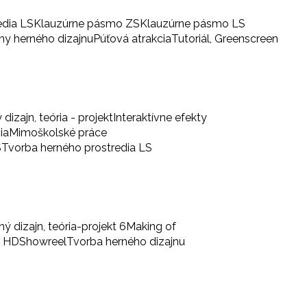
edia LS
Klauzúrne pásmo ZS
Klauzúrne pásmo LS
iny herného dizajnu
Púťová atrakcia
Tutoriál, Greenscreen
 dizajn, teória - projekt
Interaktívne efekty
ia
Mimoškolské práce
S
Tvorba herného prostredia LS
ný dizajn, teória-projekt 6
Making of
a HD
Showreel
Tvorba herného dizajnu