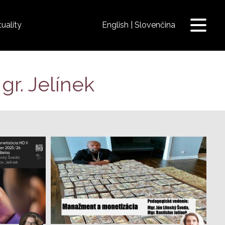
uality
English
Slovenčina
Prepnú
navigá
gr. Jelínek