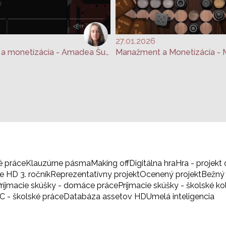
27.01.2026
Manažment a monetizácia - Amadea Šufliarska
Manažment a Monetizácia - M
é práce
Klauzúrne pásma
Making off
Digitálna hra
Hra - projekt 
 HD 3. ročník
Reprezentatívny projekt
Ocenený projekt
Bežný 
ríjmacie skúšky - domáce práce
Príjmacie skúšky - školské ko
BC - školské práce
Databáza assetov HD
Umelá inteligencia