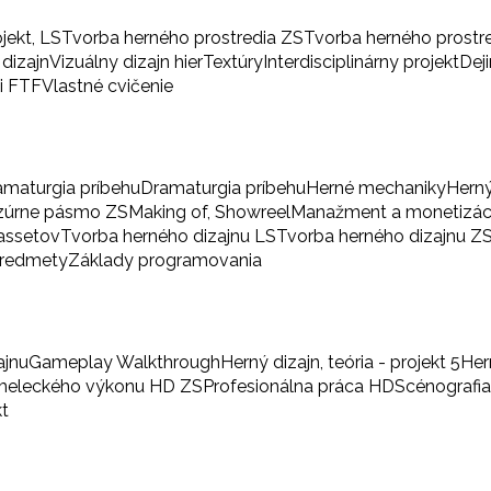
ojekt, LS
Tvorba herného prostredia ZS
Tvorba herného prostr
 dizajn
Vizuálny dizajn hier
Textúry
Interdisciplinárny projekt
Dej
i FTF
Vlastné cvičenie
amaturgia príbehu
Dramaturgia príbehu
Herné mechaniky
Herný
zúrne pásmo ZS
Making of, Showreel
Manažment a monetizác
 assetov
Tvorba herného dizajnu LS
Tvorba herného dizajnu Z
predmety
Základy programovania
ajnu
Gameplay Walkthrough
Herný dizajn, teória - projekt 5
Her
umeleckého výkonu HD ZS
Profesionálna práca HD
Scénografi
kt