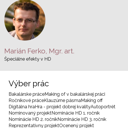
Marián Ferko, Mgr. art.
Špeciálne efekty v HD
Výber prác
Bakalárske práce
Making of v bakalárskej práci
Ročníkové práce
Klauzúrne pásma
Making off
Digitálna hra
Hra - projekt dobrej kvality
Autoportrét
Nominovaný projekt
Nominácie HD 1. ročník
Nominácie HD 2. ročník
Nominácie HD 3. ročník
Reprezentatívny projekt
Ocenený projekt