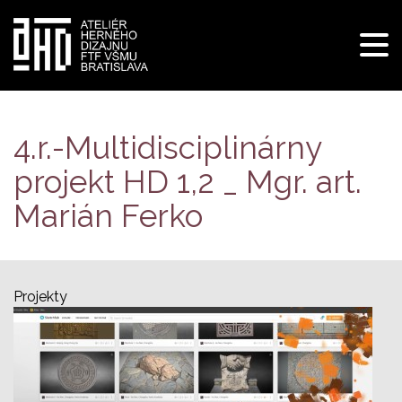
Pre
navi
Skočiť
na
hlavný
4.r.-Multidisciplinárny
obsah
projekt HD 1,2 _ Mgr. art.
Marián Ferko
Projekty