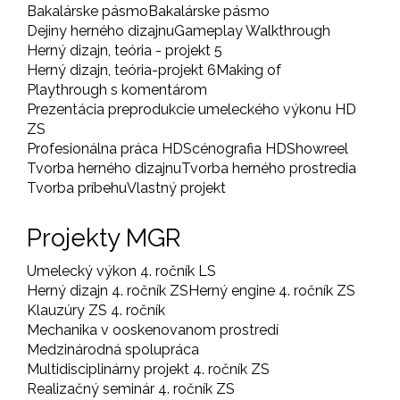
Bakalárske pásmo
Bakalárske pásmo
Dejiny herného dizajnu
Gameplay Walkthrough
Herný dizajn, teória - projekt 5
Herný dizajn, teória-projekt 6
Making of
Playthrough s komentárom
Prezentácia preprodukcie umeleckého výkonu HD
ZS
Profesionálna práca HD
Scénografia HD
Showreel
Tvorba herného dizajnu
Tvorba herného prostredia
Tvorba príbehu
Vlastný projekt
Projekty MGR
Umelecký výkon 4. ročník LS
Herný dizajn 4. ročník ZS
Herný engine 4. ročník ZS
Klauzúry ZS 4. ročník
Mechanika v ooskenovanom prostredí
Medzinárodná spolupráca
Multidisciplinárny projekt 4. ročník ZS
Realizačný seminár 4. ročník ZS