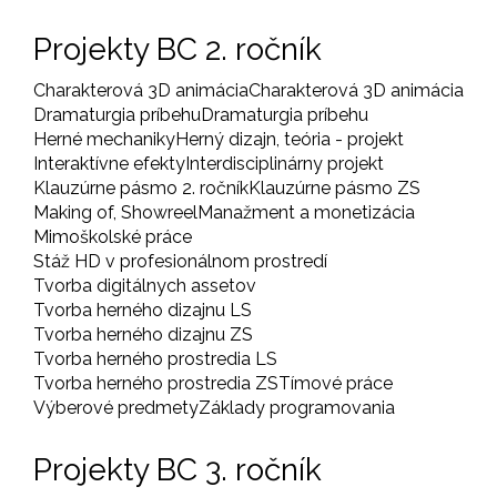
Projekty BC 2. ročník
Charakterová 3D animácia
Charakterová 3D animácia
Dramaturgia príbehu
Dramaturgia príbehu
Herné mechaniky
Herný dizajn, teória - projekt
Interaktívne efekty
Interdisciplinárny projekt
Klauzúrne pásmo 2. ročník
Klauzúrne pásmo ZS
Making of, Showreel
Manažment a monetizácia
Mimoškolské práce
Stáž HD v profesionálnom prostredí
Tvorba digitálnych assetov
Tvorba herného dizajnu LS
Tvorba herného dizajnu ZS
Tvorba herného prostredia LS
Tvorba herného prostredia ZS
Tímové práce
Výberové predmety
Základy programovania
Projekty BC 3. ročník