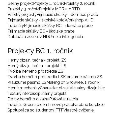
Bežný projekt
Projekty 1. ročník
Projekty 2. ročník
Projekty 3. ročník
Projekty MGR a ARTD
Všetky projekty
Príjmacie skúšky - domáce práce
Príjmacie skúšky - školské kolo
Workshop AHD
Tutoriály
Prijimacie skúšky BC - domáce práce
Prijimacie skúšky BC - školské práce
Databáza assetov HD
Umelá inteligencia
Projekty BC 1. ročník
Herný dizajn, teória - projekt, ZS
Herný dizajn, teória - projekt, LS
Tvorba herného prostredia ZS
Tvorba herného prostredia LS
Klauzúrne pásmo ZS
Klauzúrne pásmo LS
Making of, Showreel 1. ročník
Herné mechaniky
Charakter dizajn
Vizuálny dizajn hier
Textúry
Interdisciplinárny projekt
Dejiny herného dizajnu
Púťová atrakcia
Tutoriál, Greenscreen
Tímové práce
Farebné korekcie
Spolupráca so študentmi FTF
Vlastné cvičenie