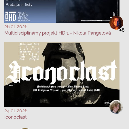
26.01.2026
+
8
Multidisciplinárny projekt HD 1 - Nikola Pangelová
24.01.2026
Iconoclast