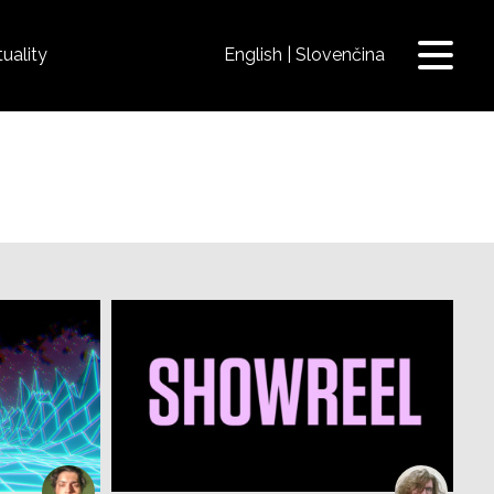
uality
English
Slovenčina
Prepnú
navigá