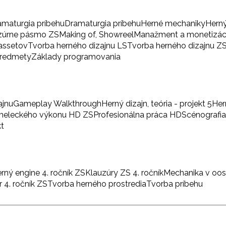
amaturgia príbehu
Dramaturgia príbehu
Herné mechaniky
Herný
zúrne pásmo ZS
Making of, Showreel
Manažment a monetizác
 assetov
Tvorba herného dizajnu LS
Tvorba herného dizajnu Z
predmety
Základy programovania
ajnu
Gameplay Walkthrough
Herný dizajn, teória - projekt 5
Her
umeleckého výkonu HD ZS
Profesionálna práca HD
Scénografi
kt
rný engine 4. ročník ZS
Klauzúry ZS 4. ročník
Mechanika v oo
 4. ročník ZS
Tvorba herného prostredia
Tvorba príbehu