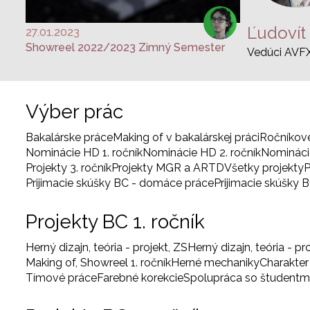
27.01.2023
Showreel 2022/2023 Zimný Semester
Vedúci AVF
Výber prác
Bakalárske práce
Making of v bakalárskej práci
Ročníkov
Nominácie HD 1. ročník
Nominácie HD 2. ročník
Nominácie
Projekty 3. ročník
Projekty MGR a ARTD
Všetky projekty
P
Prijimacie skúšky BC - domáce práce
Prijimacie skúšky 
Projekty BC 1. ročník
Herný dizajn, teória - projekt, ZS
Herný dizajn, teória - pr
Making of, Showreel 1. ročník
Herné mechaniky
Charakter
Tímové práce
Farebné korekcie
Spolupráca so študentm