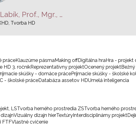
Ľudovít Labík, Prof., Mgr., ArtD.
XHD, Tvorba HD
é práce
Klauzúrne pásma
Making off
Digitálna hra
Hra - projekt 
 HD 3. ročník
Reprezentatívny projekt
Ocenený projekt
Bežný 
ríjmacie skúšky - domáce práce
Príjmacie skúšky - školské ko
BC - školské práce
Databáza assetov HD
Umelá inteligencia
ojekt, LS
Tvorba herného prostredia ZS
Tvorba herného prostr
 dizajn
Vizuálny dizajn hier
Textúry
Interdisciplinárny projekt
Dej
i FTF
Vlastné cvičenie