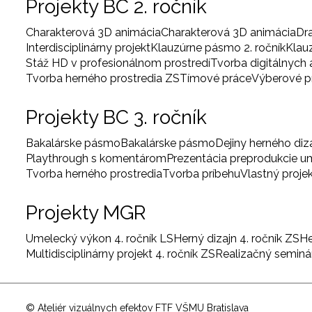
Projekty BC 2. ročník
Charakterová 3D animácia
Charakterová 3D animácia
Dr
Interdisciplinárny projekt
Klauzúrne pásmo 2. ročník
Klau
Stáž HD v profesionálnom prostredí
Tvorba digitálnych
Tvorba herného prostredia ZS
Tímové práce
Výberové 
Projekty BC 3. ročník
Bakalárske pásmo
Bakalárske pásmo
Dejiny herného diz
Playthrough s komentárom
Prezentácia preprodukcie 
Tvorba herného prostredia
Tvorba príbehu
Vlastný proje
Projekty MGR
Umelecký výkon 4. ročník LS
Herný dizajn 4. ročník ZS
He
Multidisciplinárny projekt 4. ročník ZS
Realizačný seminár
User
© Ateliér vizuálnych efektov FTF VŠMU Bratislava