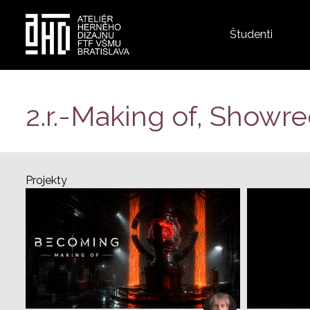
Top
Študenti
menu
Skočiť
na
hlavný
2.r.-Making of, Showree
obsah
Projekty