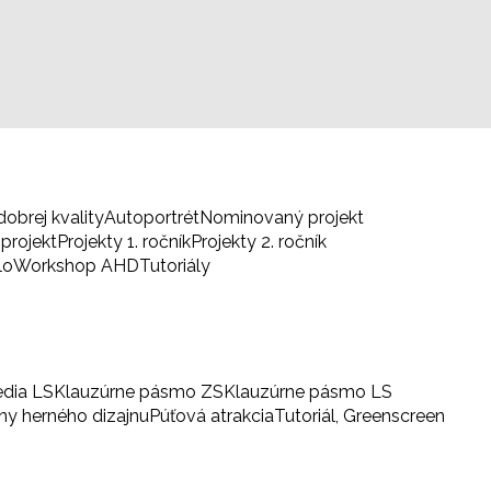
dobrej kvality
Autoportrét
Nominovaný projekt
projekt
Projekty 1. ročník
Projekty 2. ročník
lo
Workshop AHD
Tutoriály
edia LS
Klauzúrne pásmo ZS
Klauzúrne pásmo LS
iny herného dizajnu
Púťová atrakcia
Tutoriál, Greenscreen