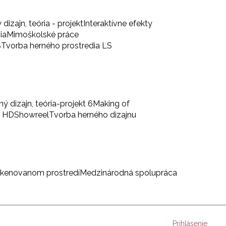
 dizajn, teória - projekt
Interaktívne efekty
ia
Mimoškolské práce
S
Tvorba herného prostredia LS
ný dizajn, teória-projekt 6
Making of
a HD
Showreel
Tvorba herného dizajnu
skenovanom prostredí
Medzinárodná spolupráca
Prihlásenie