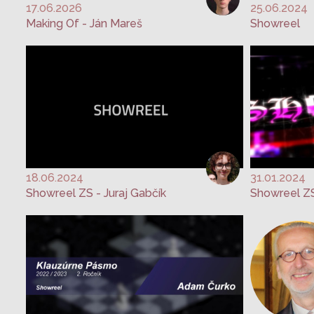
17.06.2026
25.06.2024
Making Of - Ján Mareš
Showreel
18.06.2024
31.01.2024
Showreel ZS - Juraj Gabčík
Showreel Z