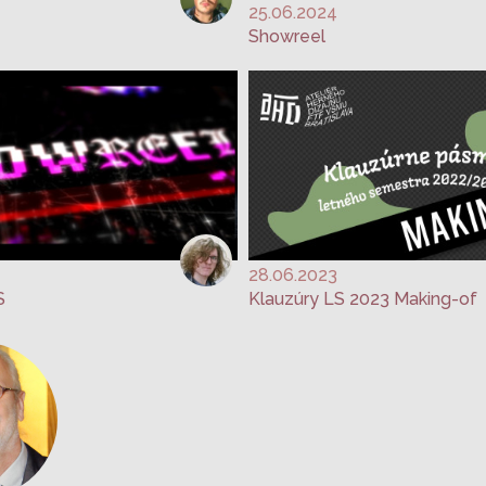
25.06.2024
Showreel
28.06.2023
S
Klauzúry LS 2023 Making-of