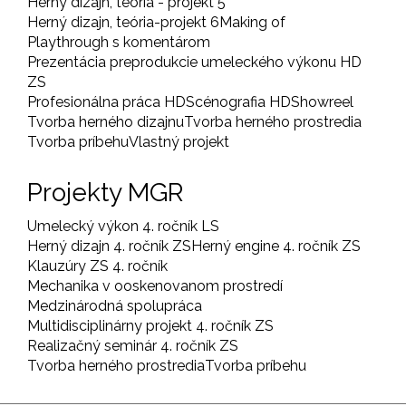
Herný dizajn, teória - projekt 5
Herný dizajn, teória-projekt 6
Making of
Playthrough s komentárom
Prezentácia preprodukcie umeleckého výkonu HD
ZS
Profesionálna práca HD
Scénografia HD
Showreel
Tvorba herného dizajnu
Tvorba herného prostredia
Tvorba príbehu
Vlastný projekt
Projekty MGR
Umelecký výkon 4. ročník LS
Herný dizajn 4. ročník ZS
Herný engine 4. ročník ZS
Klauzúry ZS 4. ročník
Mechanika v ooskenovanom prostredí
Medzinárodná spolupráca
Multidisciplinárny projekt 4. ročník ZS
Realizačný seminár 4. ročník ZS
Tvorba herného prostredia
Tvorba príbehu