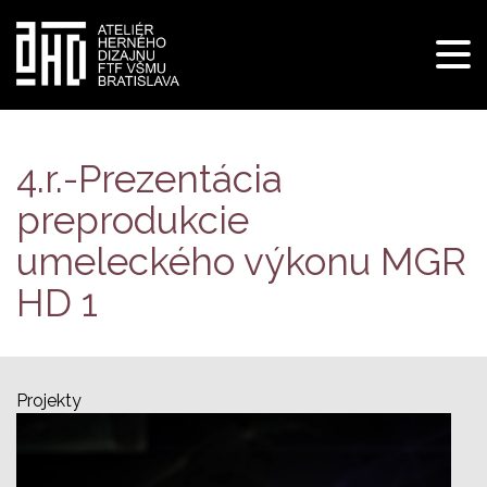
Pre
navi
Skočiť
na
hlavný
4.r.-Prezentácia
obsah
preprodukcie
umeleckého výkonu MGR
HD 1
Projekty