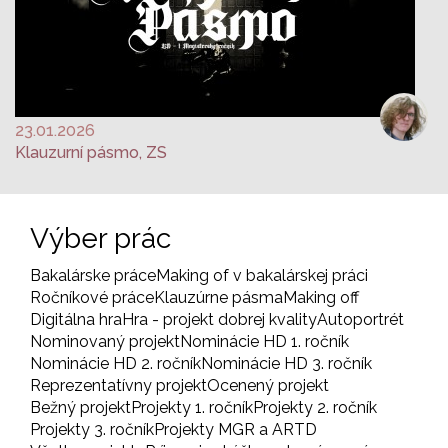
23.01.2026
Klauzurní pásmo, ZS
Výber prác
Bakalárske práce
Making of v bakalárskej práci
Ročníkové práce
Klauzúrne pásma
Making off
Digitálna hra
Hra - projekt dobrej kvality
Autoportrét
Nominovaný projekt
Nominácie HD 1. ročník
Nominácie HD 2. ročník
Nominácie HD 3. ročník
Reprezentatívny projekt
Ocenený projekt
Bežný projekt
Projekty 1. ročník
Projekty 2. ročník
Projekty 3. ročník
Projekty MGR a ARTD