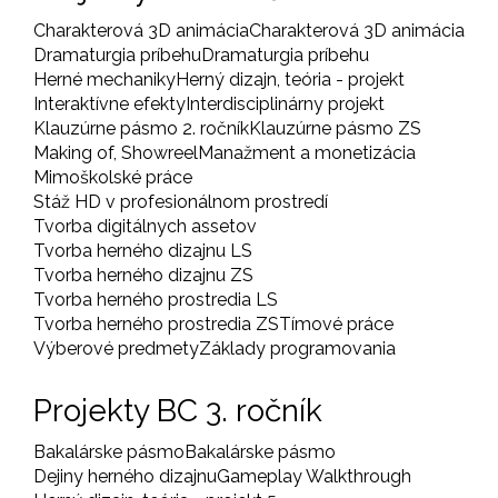
Charakterová 3D animácia
Charakterová 3D animácia
Dramaturgia príbehu
Dramaturgia príbehu
Herné mechaniky
Herný dizajn, teória - projekt
Interaktívne efekty
Interdisciplinárny projekt
Klauzúrne pásmo 2. ročník
Klauzúrne pásmo ZS
Making of, Showreel
Manažment a monetizácia
Mimoškolské práce
Stáž HD v profesionálnom prostredí
Tvorba digitálnych assetov
Tvorba herného dizajnu LS
Tvorba herného dizajnu ZS
Tvorba herného prostredia LS
Tvorba herného prostredia ZS
Tímové práce
Výberové predmety
Základy programovania
Projekty BC 3. ročník
Bakalárske pásmo
Bakalárske pásmo
Dejiny herného dizajnu
Gameplay Walkthrough