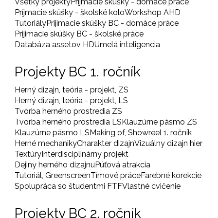
Všetky projekty
Príjmacie skúšky - domáce práce
Príjmacie skúšky - školské kolo
Workshop AHD
Tutoriály
Prijimacie skúšky BC - domáce práce
Prijimacie skúšky BC - školské práce
Databáza assetov HD
Umelá inteligencia
Projekty BC 1. ročník
Herný dizajn, teória - projekt, ZS
Herný dizajn, teória - projekt, LS
Tvorba herného prostredia ZS
Tvorba herného prostredia LS
Klauzúrne pásmo ZS
Klauzúrne pásmo LS
Making of, Showreel 1. ročník
Herné mechaniky
Charakter dizajn
Vizuálny dizajn hier
Textúry
Interdisciplinárny projekt
Dejiny herného dizajnu
Púťová atrakcia
Tutoriál, Greenscreen
Tímové práce
Farebné korekcie
Spolupráca so študentmi FTF
Vlastné cvičenie
Projekty BC 2. ročník