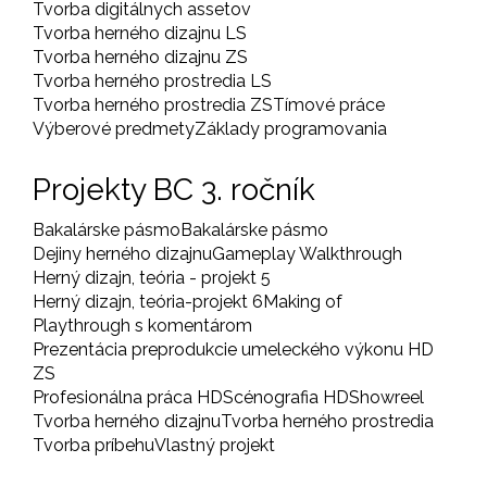
Tvorba digitálnych assetov
Tvorba herného dizajnu LS
Tvorba herného dizajnu ZS
Tvorba herného prostredia LS
Tvorba herného prostredia ZS
Tímové práce
Výberové predmety
Základy programovania
Projekty BC 3. ročník
Bakalárske pásmo
Bakalárske pásmo
Dejiny herného dizajnu
Gameplay Walkthrough
Herný dizajn, teória - projekt 5
Herný dizajn, teória-projekt 6
Making of
Playthrough s komentárom
Prezentácia preprodukcie umeleckého výkonu HD
ZS
Profesionálna práca HD
Scénografia HD
Showreel
Tvorba herného dizajnu
Tvorba herného prostredia
Tvorba príbehu
Vlastný projekt