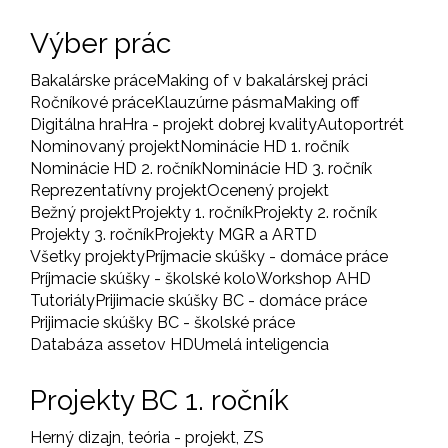
Výber prác
Bakalárske práce
Making of v bakalárskej práci
Ročníkové práce
Klauzúrne pásma
Making off
Digitálna hra
Hra - projekt dobrej kvality
Autoportrét
Nominovaný projekt
Nominácie HD 1. ročník
Nominácie HD 2. ročník
Nominácie HD 3. ročník
Reprezentatívny projekt
Ocenený projekt
Bežný projekt
Projekty 1. ročník
Projekty 2. ročník
Projekty 3. ročník
Projekty MGR a ARTD
Všetky projekty
Príjmacie skúšky - domáce práce
Príjmacie skúšky - školské kolo
Workshop AHD
Tutoriály
Prijimacie skúšky BC - domáce práce
Prijimacie skúšky BC - školské práce
Databáza assetov HD
Umelá inteligencia
Projekty BC 1. ročník
Herný dizajn, teória - projekt, ZS