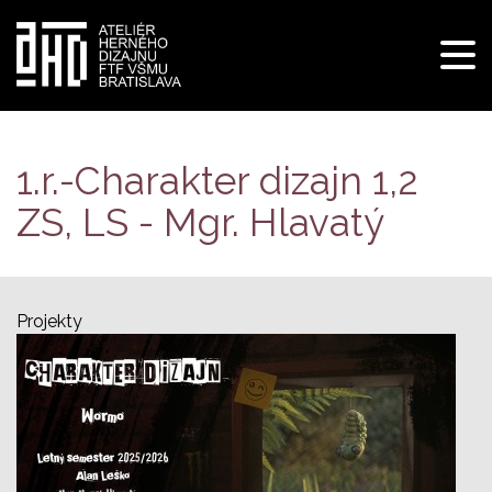
Pre
navi
Skočiť
na
hlavný
1.r.-Charakter dizajn 1,2
obsah
ZS, LS - Mgr. Hlavatý
Projekty