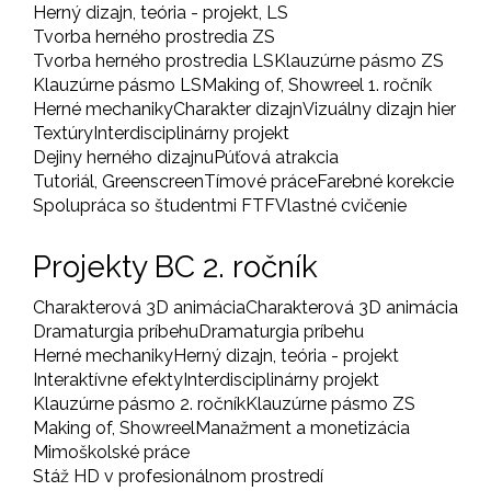
Herný dizajn, teória - projekt, LS
Tvorba herného prostredia ZS
Tvorba herného prostredia LS
Klauzúrne pásmo ZS
Klauzúrne pásmo LS
Making of, Showreel 1. ročník
Herné mechaniky
Charakter dizajn
Vizuálny dizajn hier
Textúry
Interdisciplinárny projekt
Dejiny herného dizajnu
Púťová atrakcia
Tutoriál, Greenscreen
Tímové práce
Farebné korekcie
Spolupráca so študentmi FTF
Vlastné cvičenie
Projekty BC 2. ročník
Charakterová 3D animácia
Charakterová 3D animácia
Dramaturgia príbehu
Dramaturgia príbehu
Herné mechaniky
Herný dizajn, teória - projekt
Interaktívne efekty
Interdisciplinárny projekt
Klauzúrne pásmo 2. ročník
Klauzúrne pásmo ZS
Making of, Showreel
Manažment a monetizácia
Mimoškolské práce
Stáž HD v profesionálnom prostredí