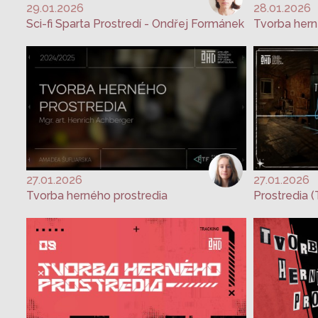
29.01.2026
28.01.2026
Sci-fi Sparta Prostredí - Ondřej Formánek
Tvorba hern
27.01.2026
27.01.2026
Tvorba herného prostredia