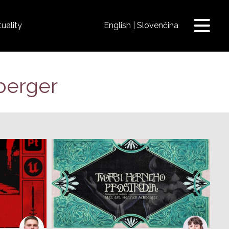
uality
English
Slovenčina
Prepnú
navigá
hberger