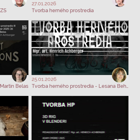
27.01.2026
_ZS
Tvorba herného prostredia
25.01.2026
Martin Belas
Tvorba herného prostredia - Lesana Behanová