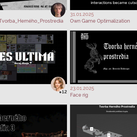
31.01.2025
Tvorba_Herného_Prostredia
Own Game Optimalization
23.01.2025
+
12
Face rig