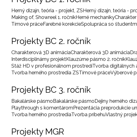
Herný dizajn, teória - projekt, ZS
Herný dizajn, teória - pr
Making of, Showreel 1. ročník
Herné mechaniky
Charakter
Tímové práce
Farebné korekcie
Spolupráca so študentm
Projekty BC 2. ročník
Charakterová 3D animácia
Charakterová 3D animácia
Dr
Interdisciplinárny projekt
Klauzúrne pásmo 2. ročník
Klau
Stáž HD v profesionálnom prostredí
Tvorba digitálnych
Tvorba herného prostredia ZS
Tímové práce
Výberové 
Projekty BC 3. ročník
Bakalárske pásmo
Bakalárske pásmo
Dejiny herného diz
Playthrough s komentárom
Prezentácia preprodukcie 
Tvorba herného prostredia
Tvorba príbehu
Vlastný proje
Projekty MGR