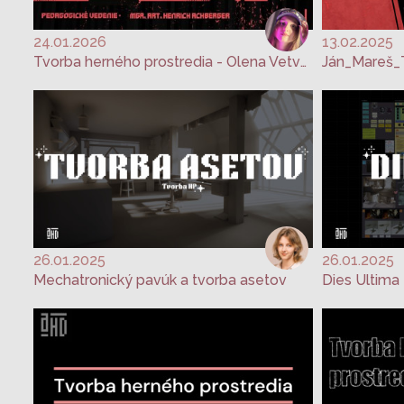
24.01.2026
13.02.2025
Tvorba herného prostredia - Olena Vetvytska
Ján_Mareš_
26.01.2025
26.01.2025
Mechatronický pavúk a tvorba asetov
Dies Ultima