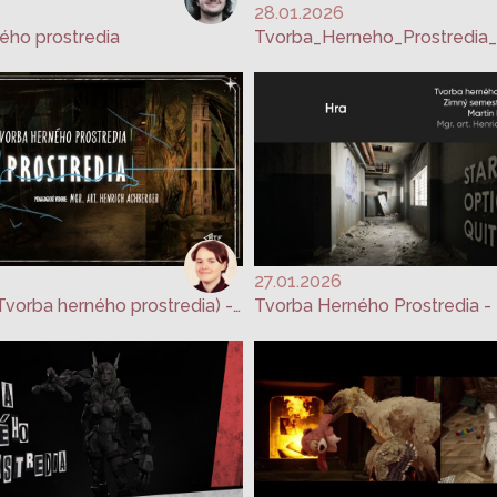
28.01.2026
ého prostredia
Tvorba_Herneho_Prostredia
27.01.2026
Prostredia (Tvorba herného prostredia) - Lucia Pokrievková
Tvorba Herného Prostredia - 