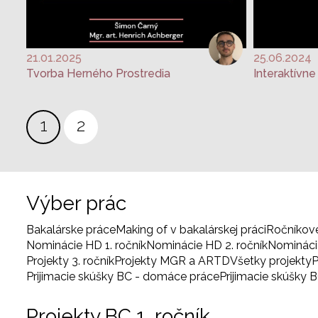
21.01.2025
25.06.2024
Tvorba Herného Prostredia
Stránkovanie
Aktuálna
1
Page
2
stránka
Výber prác
Bakalárske práce
Making of v bakalárskej práci
Ročníkov
Nominácie HD 1. ročník
Nominácie HD 2. ročník
Nominácie
Projekty 3. ročník
Projekty MGR a ARTD
Všetky projekty
P
Prijimacie skúšky BC - domáce práce
Prijimacie skúšky 
Projekty BC 1. ročník