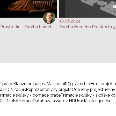
18.06.2024
Interaktívne Prostredie - Tvorba herného prostredia 3
é práce
Klauzúrne pásma
Making off
Digitálna hra
Hra - projekt 
 HD 3. ročník
Reprezentatívny projekt
Ocenený projekt
Bežný 
ríjmacie skúšky - domáce práce
Príjmacie skúšky - školské ko
BC - školské práce
Databáza assetov HD
Umelá inteligencia