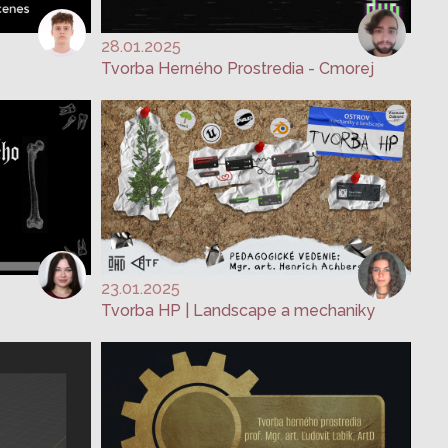
28.01.2025
Tvorba Herného Prostredia - Cmorej
23.01.2025
Tvorba HP | Landscape a mechaniky