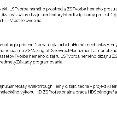
ojekt, LS
Tvorba herného prostredia ZS
Tvorba herného prostr
 dizajn
Vizuálny dizajn hier
Textúry
Interdisciplinárny projekt
Dej
i FTF
Vlastné cvičenie
amaturgia príbehu
Dramaturgia príbehu
Herné mechaniky
Herný
zúrne pásmo ZS
Making of, Showreel
Manažment a monetizác
 assetov
Tvorba herného dizajnu LS
Tvorba herného dizajnu Z
predmety
Základy programovania
ajnu
Gameplay Walkthrough
Herný dizajn, teória - projekt 5
Her
umeleckého výkonu HD ZS
Profesionálna práca HD
Scénografi
kt