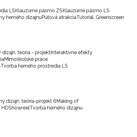
edia LS
Klauzúrne pásmo ZS
Klauzúrne pásmo LS
iny herného dizajnu
Púťová atrakcia
Tutoriál, Greenscreen
 dizajn, teória - projekt
Interaktívne efekty
ia
Mimoškolské práce
S
Tvorba herného prostredia LS
ný dizajn, teória-projekt 6
Making of
a HD
Showreel
Tvorba herného dizajnu