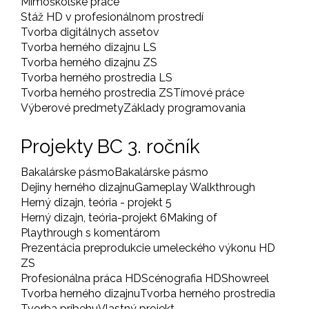
Mimoškolské práce
Stáž HD v profesionálnom prostredí
Tvorba digitálnych assetov
Tvorba herného dizajnu LS
Tvorba herného dizajnu ZS
Tvorba herného prostredia LS
Tvorba herného prostredia ZS
Tímové práce
Výberové predmety
Základy programovania
Projekty BC 3. ročník
Bakalárske pásmo
Bakalárske pásmo
Dejiny herného dizajnu
Gameplay Walkthrough
Herný dizajn, teória - projekt 5
Herný dizajn, teória-projekt 6
Making of
Playthrough s komentárom
Prezentácia preprodukcie umeleckého výkonu HD
ZS
Profesionálna práca HD
Scénografia HD
Showreel
Tvorba herného dizajnu
Tvorba herného prostredia
Tvorba príbehu
Vlastný projekt