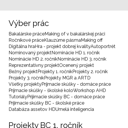
stránka
Výber prác
Bakalárske práce
Making of v bakalárskej práci
Ročníkové práce
Klauzúrne pásma
Making off
Digitálna hra
Hra - projekt dobrej kvality
Autoportrét
Nominovaný projekt
Nominácie HD 1. ročník
Nominácie HD 2. ročník
Nominácie HD 3. ročník
Reprezentatívny projekt
Ocenený projekt
Bežný projekt
Projekty 1. ročník
Projekty 2. ročník
Projekty 3. ročník
Projekty MGR a ARTD
Všetky projekty
Príjmacie skúšky - domáce práce
Príjmacie skúšky - školské kolo
Workshop AHD
Tutoriály
Prijimacie skúšky BC - domáce práce
Prijimacie skúšky BC - školské práce
Databáza assetov HD
Umelá inteligencia
Projekty BC 1. ročník