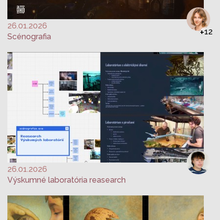
26.01.2026
+
12
Scénografia
26.01.2026
Výskumné laboratória reasearch