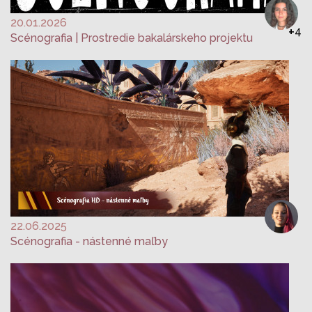
20.01.2026
+
4
Scénografia | Prostredie bakalárskeho projektu
22.06.2025
Scénografia - nástenné maľby