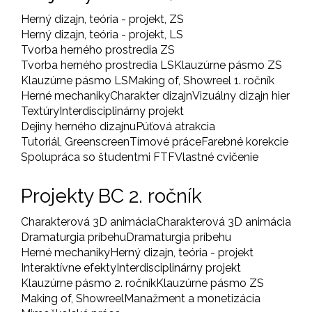
Herný dizajn, teória - projekt, ZS
Herný dizajn, teória - projekt, LS
Tvorba herného prostredia ZS
Tvorba herného prostredia LS
Klauzúrne pásmo ZS
Klauzúrne pásmo LS
Making of, Showreel 1. ročník
Herné mechaniky
Charakter dizajn
Vizuálny dizajn hier
Textúry
Interdisciplinárny projekt
Dejiny herného dizajnu
Púťová atrakcia
Tutoriál, Greenscreen
Tímové práce
Farebné korekcie
Spolupráca so študentmi FTF
Vlastné cvičenie
Projekty BC 2. ročník
Charakterová 3D animácia
Charakterová 3D animácia
Dramaturgia príbehu
Dramaturgia príbehu
Herné mechaniky
Herný dizajn, teória - projekt
Interaktívne efekty
Interdisciplinárny projekt
Klauzúrne pásmo 2. ročník
Klauzúrne pásmo ZS
Making of, Showreel
Manažment a monetizácia