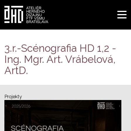
Pre
navi
Skočiť
na
hlavný
3.r.-Scénografia HD 1,2 -
obsah
Ing. Mgr. Art. Vrábelová,
ArtD.
Projekty