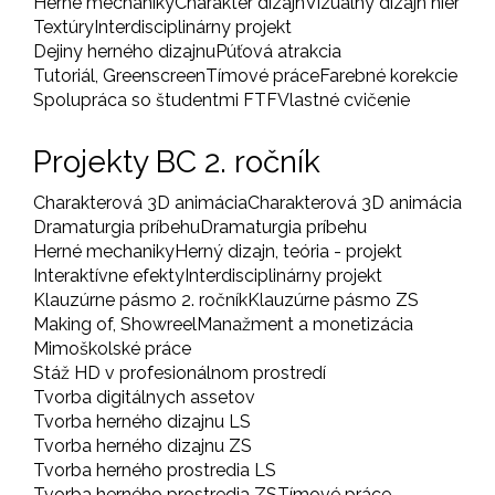
Herné mechaniky
Charakter dizajn
Vizuálny dizajn hier
Textúry
Interdisciplinárny projekt
Dejiny herného dizajnu
Púťová atrakcia
Tutoriál, Greenscreen
Tímové práce
Farebné korekcie
Spolupráca so študentmi FTF
Vlastné cvičenie
Projekty BC 2. ročník
Charakterová 3D animácia
Charakterová 3D animácia
Dramaturgia príbehu
Dramaturgia príbehu
Herné mechaniky
Herný dizajn, teória - projekt
Interaktívne efekty
Interdisciplinárny projekt
Klauzúrne pásmo 2. ročník
Klauzúrne pásmo ZS
Making of, Showreel
Manažment a monetizácia
Mimoškolské práce
Stáž HD v profesionálnom prostredí
Tvorba digitálnych assetov
Tvorba herného dizajnu LS
Tvorba herného dizajnu ZS
Tvorba herného prostredia LS
Tvorba herného prostredia ZS
Tímové práce