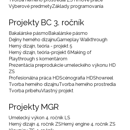
Výberové predmety
Základy programovania
Projekty BC 3. ročník
Bakalárske pásmo
Bakalárske pásmo
Dejiny herného dizajnu
Gameplay Walkthrough
Herný dizajn, teória - projekt 5
Herný dizajn, teória-projekt 6
Making of
Playthrough s komentárom
Prezentácia preprodukcie umeleckého výkonu HD
ZS
Profesionálna práca HD
Scénografia HD
Showreel
Tvorba herného dizajnu
Tvorba herného prostredia
Tvorba príbehu
Vlastný projekt
Projekty MGR
Umelecký výkon 4. ročník LS
Herný dizajn 4. ročník ZS
Herný engine 4. ročník ZS