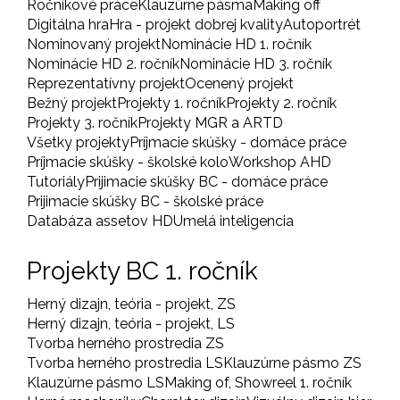
Ročníkové práce
Klauzúrne pásma
Making off
Digitálna hra
Hra - projekt dobrej kvality
Autoportrét
Nominovaný projekt
Nominácie HD 1. ročník
Nominácie HD 2. ročník
Nominácie HD 3. ročník
Reprezentatívny projekt
Ocenený projekt
Bežný projekt
Projekty 1. ročník
Projekty 2. ročník
Projekty 3. ročník
Projekty MGR a ARTD
Všetky projekty
Príjmacie skúšky - domáce práce
Príjmacie skúšky - školské kolo
Workshop AHD
Tutoriály
Prijimacie skúšky BC - domáce práce
Prijimacie skúšky BC - školské práce
Databáza assetov HD
Umelá inteligencia
Projekty BC 1. ročník
Herný dizajn, teória - projekt, ZS
Herný dizajn, teória - projekt, LS
Tvorba herného prostredia ZS
Tvorba herného prostredia LS
Klauzúrne pásmo ZS
Klauzúrne pásmo LS
Making of, Showreel 1. ročník