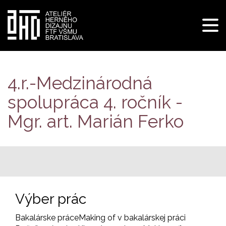
Pre
navi
Skočiť
na
hlavný
4.r.-Medzinárodná
obsah
spolupráca 4. ročník -
Mgr. art. Marián Ferko
Výber prác
Bakalárske práce
Making of v bakalárskej práci